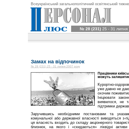
Всеукраїнський загальнополітичний освітянський тижне
№ 28 (231)
25 - 31 липня
Замах на відпочинок
№ 28 (231) 25 - 31 липня 2007 року
Працівники київсь
можуть залишитис
Курортно-оздоров
уже давно не даю
охочим поживитис
Ініціювати закон
виявилося, не 
підтримки держав
Заручившись необхідними постановами та указами
комунальної або державної власності виводяться з-пі
ця власність входить до складу акціонерного товарис
близнюк, на якого і «скидаються» ліквідні активи