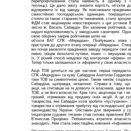
перепрофілювання стала наявність в одному з на
теплиць). Це дало змогу знизити вартість об’єктів до
відокремити їх від заводу. Як пояснювали працівник
самостійною господарською одиницею, покращитьс
стояло за такою старанністю чиновників, стало зрозумі
ФДМ став акціонером новоствореного з цих установ В
звісно ж, Василь Сабардін. Він запевнив робітників, 
надалі відпочиватимуть у заводських санаторіях. Одна
свою обіцянку закрив робітникам шлях на
об’єкти ВАТ СПК «Меридіан». Позбувшись опіки з
приступив до другого етапу операції «Мери­діан». Ств
він почав вмовляти працівників заводу передати свої а
певно, обіцяв безплатні путівки, інших — змушував п
їх. У різний спосіб невдовзі під контролем «фірми» о
Тепер тільки залишилося їх оформити у свою власність.
Акції ТОВ діляться на дві частини: перша передаєть
СПК «Меридіан» та куму Сабардіна Анатолію Гордеєвич
таки ТОВ за символічною ціною. Таким чином, соціальн
Сабардіна, щоправда, незаконно. Справа в тому, що
акції, не спитавши на те дозволу їх власників, адже в
ТОВ, а не його власністю. Крім того, акціонери так і н
грошей, отриманих від продажу їхніх акцій. А це су
товариства, яке Сабардін хотів зробити «пустушкою». 
товариства є отримання прибутку від господарської ді
законодавству України. Обставин для звернення у су
Ініціатором судових тяганин став голова правління ВА
В’ячеслав Проценко. Побоюючись втратити власність
знаходить. Ним стала інвестиційна компанія «Інфінмен