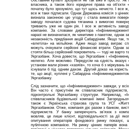
Обставини купівлі зрозуміти не так вже й просто. Як 
власника, а також його юридичні права на об’єкти
початку було зрозуміло, що тут щось нечисто. І все ж,
все ж таки підписали. Однак Державна комісія з цінних
визнала законною цю угоду і стала вимагати повер
заводу почалася судова тяганина з вимогою поверн
тривають уже не один рік. І все ж активність завод
компанію. За словами директора «Інфінменеджменту
наразі не визначилася, як чинитиме з пакетом, однак з
незаконність придбання акцій Сабардіним. Якщо так, т
«влетіла» на мільйони. Адже якщо завод виграє спра
можуть очікувати серйозні фінансові втрати. Однак 
стояти більш серйозний покровитель — тоді не варто т
Укргазбанк. Хоча довести, що Укргазбанк і «Інфінмене
нелегко. Але можливо. Передусім на єдність вказує 
установи мали різних «хазяїв», то хоча б з міркувань 
існували б під одним дахом. Другий доказ на користь
те, що акції, куплені у Сабардіна «Інфінменеджментом
Укргазбанку.
Слід зазначити, що «Інфінменеджмент» завжди, у всіх
Він часто є присутнім як співвласник підприємств
підконтрольні Укргазбанку структури. Наприклад, 
співвласників будівельної компанії імені Загородньог
також є Українська страхова група та УСГ «Житт
Укргазбанком. Отже, компанія діє разом з банком, вис
підприємств. У банку заперечують зв’язок з ком
мовляв, це лише клієнт, відповідальності за дії як
опитування операторів фондового ринку показує,
публічною компанією. На ринку цінних паперів вона 