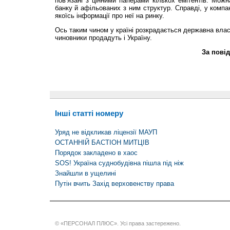
пов’язані з цінними паперами кількох емітентів. Можн
банку й афільованих з ним структур. Справді, у компан
якоїсь інформації про неї на ринку.
Ось таким чином у країні розкрадається державна власн
чиновники продадуть і Україну.
За пові
Інші статті номеру
Уряд не відкликав ліцензії МАУП
ОСТАННІЙ БАСТІОН МИТЦІВ
Порядок закладено в хаос
SOS! Україна суднобудівна пішла під ніж
Знайшли в ущелині
Путін вчить Захід верховенству права
© «ПЕРСОНАЛ ПЛЮС». Усі права застережено.