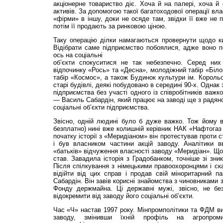
акціонерне товариство діє. Хоча й на папері, хоча 
активів. За допомогою такої багатоходової операції вла
«фірми» в іншу, доки не осяде там, звідки її вже не
потім її продають за ринковою ціною.
Таку операцію ділки намагаються провернути щодо ки
Відібрати саме підприємство побоялися, адже воно п
ось на соціальні
об’єкти спокуситися не так небезпечно. Серед них
відпочинку «Рось» та «Десна», молодіжний табір «Біло
табір «Космос», а також Будинок культури ім. Корольо
старі будівлі, деякі побудовано в середині 90-х. Однак
під­приєм­ства без участі одного із співробітників важк
— Василь Сабардін, який працює на заводі ще з радянс
соціальні об’єкти підприємства.
Звісно, одній людині було б дуже важко. Тож йому в
безплатно) нині вже колишній керівник НАК «Нафтогаз 
початку історії з «Меридіаном» він протестував проти 
і був власником частини акцій заводу. Аналітики 
«батьків» відчуження власності заводу «Меридіан». Що
став. Завадила історія з Градобанком, точніше зі зни
Після спілкування з німецькими правоохоронцями і ска
відійти від цих справ і продав свій міноритарний п
Сабардін. Він завів корисні знайомства з чиновниками 
Фонду держмайна. Ці державні мужі, звісно, не бе
відокремити від заводу його соціальні об’єкти.
Час «Ч» настав 1997 року. Мінпромполітики та ФДМ вил
заводу, змінивши їхній профіль на агропроми