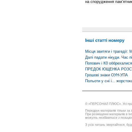
на спорудження пам’ятник
Інші статті номеру
Місця звитяги і трагеді
Далі падати нікуди. Час п
Попович і К0 оббрехалися
ПРЕДОК ЮЩЕНКА РОЗС
Грошові знаки ОУН-УПА
Польоти у сні і... жорсток
© «ПЕРСОНАЛ ПЛЮС». Усі пра
Передрук матеріалів тільки за з
При розміщенні матеріалів в І
можуть незбігатися з позицією
З усіх питань звертайтеся, буд