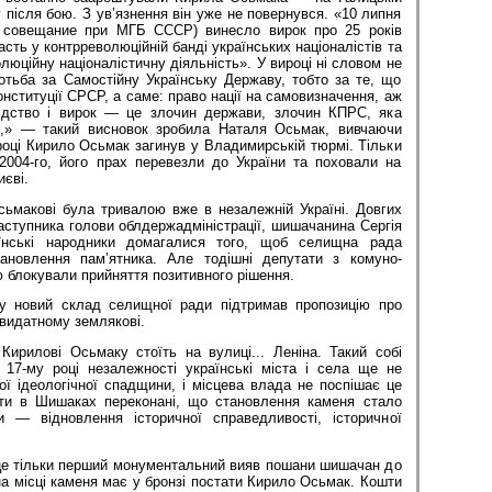
у після бою. З ув’язнення він уже не повернувся. «10 липня
 совещание при МГБ СССР) винесло вирок про 25 років
асть у контрреволюційній банді українських націоналістів та
люційну націоналістичну ді­яльність». У вироці ні словом не
отьба за Самостійну Українську Державу, тобто за те, що
нституції СРСР, а саме: право нації на самовизначення, аж
лідство і вирок — це злочин держави, злочин КПРС, яка
,» — такий висновок зробила Наталя Осьмак, вивчаючи
році Кирило Осьмак загинув у Владимирській тюрмі. Тільки
 2004-го, його прах перевезли до України та поховали на
єві.
сьмакові була тривалою вже в незалежній Україні. Довгих
заступника голови облдержадміністрації, шишачанина Сергія
аїнські народники домагалися того, щоб селищна рада
ановлення пам’ятника. Але тодішні депутати з комуно-
ю блокували прийняття позитивного рішення.
у новий склад селищної ради підтримав пропозицію про
видатному землякові.
Кирилові Осьмаку стоїть на вулиці... Леніна. Такий собі
 17-му році незалежності українські міста і села ще не
ої ідеологічної спадщини, і місцева влада не поспішає це
іоти в Шишаках переконані, що становлення каменя стало
и — відновлення історичної справедливості, історичної
це тільки перший монументальний вияв пошани шишачан до
на місці каменя має у бронзі постати Кирило Осьмак. Кошти