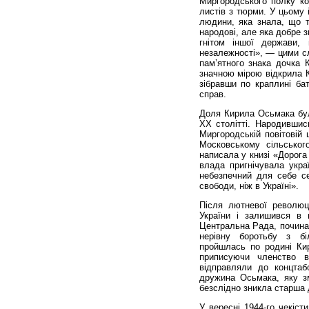
Миргородського полку ко
листів з тюрми. У цьому 
людини, яка знала, що т
народові, але яка добре з
гнітом іншої держави, 
незалежності», — цими сл
пам’ятного знака дочка
значною мірою відкрила К
зібравши по краплині бат
справ.
Доля Кирила Осьмака була
ХХ столітті. Народившис
Миргородській повітовій
Московському сільськог
написала у книзі «Дорога
влада пригнічувала укра
небезпечний для себе се
свободи, ніж в Україні».
Після лютневої революц
України і залишився в 
Центральна Рада, почина
нерівну боротьбу з б
пройшлась по родині Кир
приписуючи членство в 
відправляли до концтаб
дружина Осьмака, яку зм
безслідно зникла старша д
У вересні 1944-го чекіс