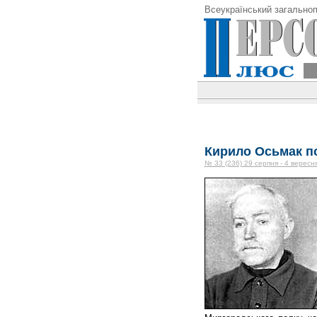
Всеукраїнський загальноп
Кирило Осьмак по
№ 33 (236) 29 серпня - 4 вересн