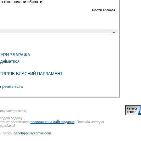
а вже почали збирати.
Настя Тополя
ї: МУРИ ЗБАРАЖА
ідніматися
ТРІЛЯВ ВЛАСНИЙ ПАРЛАМЕНТ
а реальність
ва застережено.
годою редакції.
нтернет обов’язкове
посилання на сайт видання
.
Погляди авторів
 редакції
ь ласка,
gazetapplus@gmail.com