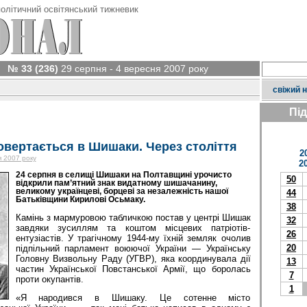
олітичний освітянський тижневик
№ 33 (236)
29 серпня - 4 вересня 2007 року
свіжий 
Пі
вертається в Шишаки. Через століття
2
я 2007 року
2
24 серпня в селищі Шишаки на Полтавщині урочисто
50
відкрили пам’ятний знак видатному шишачанину,
великому українцеві, борцеві за незалежність нашої
44
Батьківщини Кирилові Осьмаку.
38
Камінь з мармуровою табличкою постав у центрі Шишак
32
завдяки зусиллям та коштом місцевих патріотів-
26
ентузіастів. У трагічному 1944-му їхній земляк очолив
20
підпільний парламент воюючої України — Українську
Головну Визвольну Раду (УГВР), яка координувала дії
13
частин Української Повстанської Армії, що боролась
7
проти окупантів.
1
«Я народився в Шишаку. Це сотенне місто