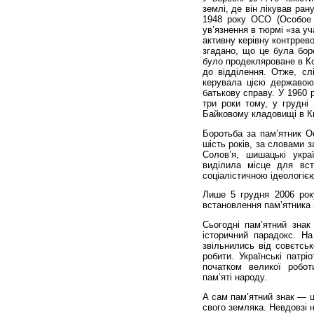
землі, де він лікував ран
1948 року ОСО (Особое
ув’язнення в тюрмі «за уч
активну керівну контррево
згадано, що це була бор
було продекляроване в Ко
до відділення. Отже, с
керувала цією державою
батькову справу. У 1960 
три роки тому, у грудні
Байковому кладовищі в Ки
Боротьба за пам’ятник О
шість років, за словами 
Солов’я, шишацькі укр
виділила місце для вст
соціалістичною ідеологіє
Лише 5 грудня 2006 рок
встановлення пам’ятника 
Сьогодні пам’ятний знак 
історичний парадокс. На
звільнились від совєтськ
робити. Українські патр
початком великої робот
пам’яті народу.
А сам пам’ятний знак — 
свого земляка. Невдовзі 