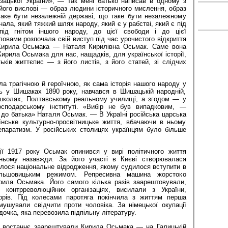
зацької України», — так мені батько написав в одному з
його вислові — образ людини історичного мислення, образ
аке бути незалежній державі, що таке бути незалежному
нала, який тяжкий шлях народу, який є у рабстві, який є під
під гнітом іншого народу, до цієї свободи і до цієї
овами розпочала свій виступ під час урочистого відкриття
 Кирила Осьмака — Наталя Кирилівна Осьмак. Саме вона
ирила Осьмака для нас, нащадків, для української історії,
ьків життєпис — з його листів, з його статей, зі слідчих
 трагічною й героїчною, як сама історія нашого народу у
ь у Шишаках 1890 року, навчався в Шишацькій народній,
 школах, Полтавському реальному училищі, а згодом — у
осподарському інституті. «Вибір не був випадковим, —
 до батька» Наталя Осьмак. — В Україні російська царська
їнське культурно-просвітницьке життя, вбачаючи в ньому
паратизм. У російських столицях українцям було більше
ії 1917 року Осьмак опинився у вирі політичного життя
ньому назавжди. За його участі в Києві створювалася
лося національне відродження, якому судилося вступити в
ільшовицьким режимом. Репресивна машина жорстоко
ила Осьмака. Його самого кілька разів заарештовували,
контрреволюційних організаціях, висилали з України,
орів. Під колесами паротяга покінчила з життям перша
ушували свідчити проти чоловіка. За німецької окупації
очка, яка перевозила підпільну літературу.
ти востаннє заарештували Кирила Осьмака — на Галицькій