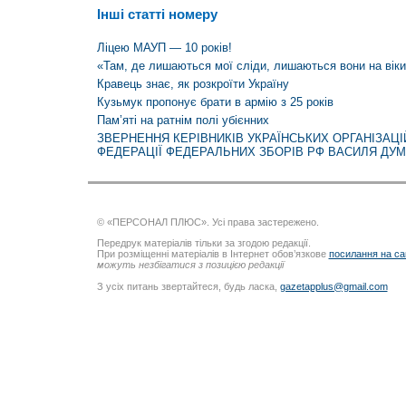
Інші статті номеру
Ліцею МАУП — 10 років!
«Там, де лишаються мої сліди, лишаються вони на вік
Кравець знає, як розкроїти Україну
Кузьмук пропонує брати в армію з 25 років
Пам’яті на ратнім полі убієнних
ЗВЕРНЕННЯ КЕРІВНИКІВ УКРАЇНСЬКИХ ОРГАНІЗАЦІ
ФЕДЕРАЦІЇ ФЕДЕРАЛЬНИХ ЗБОРІВ РФ ВАСИЛЯ ДУ
© «ПЕРСОНАЛ ПЛЮС». Усі права застережено.
Передрук матеріалів тільки за згодою редакції.
При розміщенні матеріалів в Інтернет обов’язкове
посилання на са
можуть незбігатися з позицією редакції
З усіх питань звертайтеся, будь ласка,
gazetapplus@gmail.com