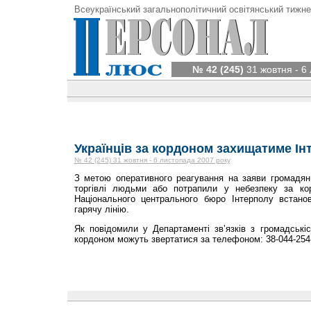
Всеукраїнський загальнополітичний освітянський тижне
№ 42 (245)
31 жовтня - 6
Українців за кордоном захищатиме Ін
№ 42 (245) 31 жовтня - 6 листопада 2007 року
З метою оперативного реагування на заяви громадян 
торгівлі людьми або потрапили у небезпеку за ко
Національного центрального бюро Інтерполу встано
гарячу лінію.
Як повідомили у Департаменті зв’язків з громадські
кордоном можуть звертатися за телефоном: 38-044-254-