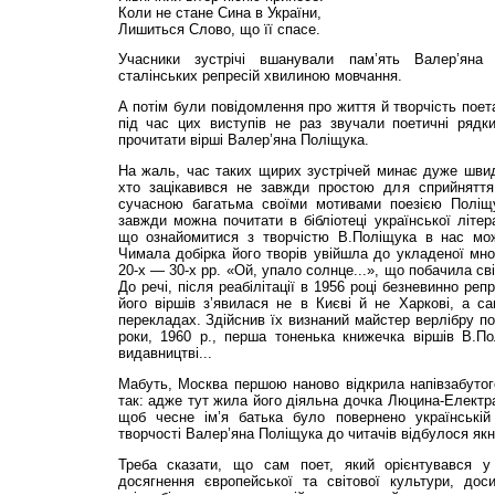
Коли не стане Сина в України,
Лишиться Слово, що її спасе.
Учасники зустрічі вшанували пам’ять Валер’ян
сталінських репресій хвилиною мовчання.
А потім були повідомлення про життя й творчість поета
під час цих виступів не раз звучали поетичні ряд
прочитати вірші Валер’яна Поліщука.
На жаль, час таких щирих зустрічей минає дуже швид
хто зацікавився не завжди простою для сприйняття
сучасною багатьма своїми мотивами пое­зією Поліщ
завжди можна почитати в бібліотеці україн­ської літер
що ознайомитися з творчістю В.Поліщука в нас можу
Чимала добірка його творів увійшла до укладеної мною
20-х — 30-х рр. «Ой, упало солнце...», що побачила св
До речі, після реабілітації в 1956 році безневинно ре
його віршів з’явилася не в Києві й не Харкові, а с
перекладах. Здійснив їх визнаний майстер верлібру по
роки, 1960 р., перша тоненька книжечка віршів В.П
видавництві...
Мабуть, Москва першою наново відкрила напівзабутог
так: адже тут жила його діяльна дочка Люцина-Електра
щоб чесне ім’я батька було повернено українській
творчості Валер’яна Поліщука до читачів відбулося я
Треба сказати, що сам поет, який орієнтувався у 
досягнення європейської та світової культури, дос