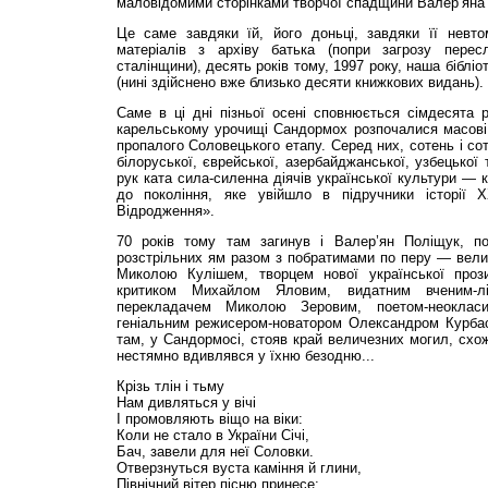
маловідомими сторінками творчої спадщини Валер’яна 
Це саме завдяки їй, його доньці, завдяки її невто
матеріалів з архіву батька (попри загрозу перес
сталінщини), десять років тому, 1997 року, наша біблі
(нині здійснено вже близько десяти книжкових видань).
Саме в ці дні пізньої осені сповнюється сімдесята р
карельському урочищі Сандормох розпочалися масові р
пропалого Соловецького етапу. Серед них, сотень і сот
білоруської, єврейської, азербайджанської, узбецької т
рук ката сила-силенна діячів української культури — 
до покоління, яке увійшло в підручники історії Х
Відродження».
70 років тому там загинув і Валер’ян Поліщук, по
розстрільних ям разом з побратимами по перу — вели
Миколою Кулішем, творцем нової української проз
критиком Михайлом Яловим, видатним вченим-лі
перекладачем Миколою Зеровим, поетом-неоклас
геніальним режисером-новатором Олександром Курбас
там, у Сандормосі, стояв край величезних могил, схож
нестямно вдивлявся у їхню безодню...
Крізь тлін і тьму
Нам дивляться у вічі
І промовляють віщо на віки:
Коли не стало в України Січі,
Бач, завели для неї Соловки.
Отверзнуться вуста каміння й глини,
Північний вітер пісню принесе: