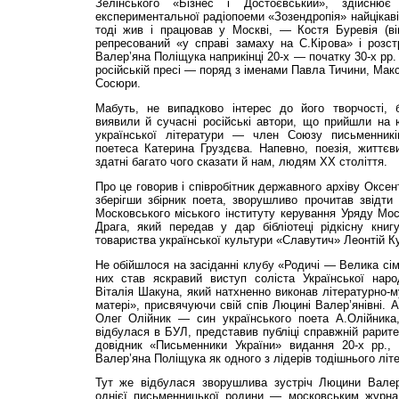
Зелінського «Бізнес і Достоєвський», здійснює 
експериментальної радіопоеми «Зозендропія» найцікаві
тоді жив і працював у Москві, — Костя Буревія (в
репресований «у справі замаху на С.Кірова» і розст
Валер’яна Поліщука наприкінці 20-х — початку 30-х рр.
російській пресі — поряд з іменами Павла Тичини, Ма
Сосюри.
Мабуть, не випадково інтерес до його творчості, 
виявили й сучасні російські автори, що прийшли на ю
української літератури — член Союзу письменникі
поетеса Катерина Груздєва. Напевно, поезія, життє
здатні багато чого сказати й нам, людям ХХ століття.
Про це говорив і співробітник державного архіву Оксен
зберігши збірник поета, зворушливо прочитав звідти
Московського міського інституту керування Уряду Мо
Драга, який передав у дар бібліотеці рідкісну книг
товариства української культури «Славутич» Леонтій К
Не обійшлося на засіданні клубу «Родичі — Велика сім
них став яскравий виступ соліста Української нар
Віталія Шакуна, який натхненно виконав літературно-м
матері», присвячуючи свій спів Люцині Валер’янівні. А
Олег Олійник — син українського поета А.Олійника,
відбулася в БУЛ, представив публіці справжній рарите
довідник «Письменники України» видання 20-х рр.,
Валер’яна Поліщука як одного з лідерів тодішнього літ
Тут же відбулася зворушлива зустріч Люцини Валер
однієї письменницької родини — московським журна