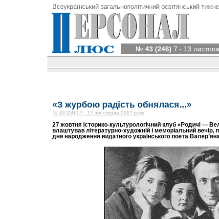
Всеукраїнський загальнополітичний освітянський тижне
№ 43 (246)
7 - 13 листоп
«З журбою радість обнялася...»
№ 43 (246) 7 - 13 листопада 2007 року
27 жовтня історико-культурологічний клуб «Родичі — Вели
влаштував літературно-художній і меморіальний вечір, п
дня народження видатного українського поета Валер’ян