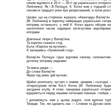
сином відомого в 20-ті — 30-ті рр.українського літерато
Любченко). Як і В.Поліщук, К. Котко жив у тодішній ст
лиховісні тридцяті роки був репресований, а потім розс
Цікаво, що на сторінках журналу «Авангард» Валер’ян
(М. Любченка) в переліку найкращих українських сатири
епіграму останнього, у якій К. Котко вдало обіграв н
захоплення часом надмірно затягнутими верлібрами
епіграми:
Довгенькі твори у Валер’яна.
Та коротко сказати слід:
Була «Європа на вулкані»,
А залишивсь «Громохкий слід».
Валер’ян Поліщук гідно відповів своєму «опонентов
дотепну епіграму рядками:
Ти маєш рацію —
До слова Валер’ян
Якраз під риму цей вулкан.
Щойно розпочату зустріч з новим, цікавим і сьогодні,
літературним ім’ям Кості Котка (М. Любченка) буд
засіданні клубу. А отже, панорама української літерат
відкриються перед нашими читачами повніше, глибше, о
І допоможуть нам у цьому родичі, їхня вдячна тур
Творців. Тих, які єднають нас — Словом та Духом свої