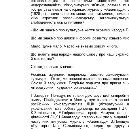
співробітництва з російськими майстрами сл
недорозвиненість міжкультурних зв’язків, розумів їх 
гостро ставилося на сторінках журналу «Авангард», 
(1928 р.). І хоча часи, як мовиться, змінилися, нема
хіба втратили загальнолюдську, загальнокультур
злободенність ось ці питання?
«Що ми знаємо про культурне життя окремих народів 
Що ми знаємо про шляхи й форми розвитку їхнього ми
Мало, дуже мало. Часто не знаємо зовсім нічого.
Що знають інші народи нашого Союзу про наші українсь
й мистецтва?
Схоже, не знають нічого.
Російські журнали, наприклад, завзято замовчували
культури... Отже, ми повинні взятися за налагодження
Союзу й зарубіжжя. Потрібно подбати про приїзд з і
літературних і художніх організацій...”
І Валер’ян Поліщук не тільки декларує ідеї співробіт
ньому. Приїжджаючи в Москву, зустрічається з орган
російських конструктивістів ЛЦК (літературний це
український гість робить доповідь на засіданні ЛЦК у
К.Зелінського, Е.Га­бри­ловича, проф. Асмуса та ін
діяльності ЛЦК і Авангарду, співробітництво у виданні 
наступних випусках журналу «Авангард» В.Поліщу
«Пушторг» Іллі Сєльвінського, подає до друку а