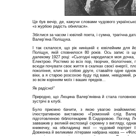
Це був вечір, де, кажучи словами чудового українськ
«з журбою радість обнялася».
Збіглися за часом і ювілей поета, і сумна, трагічна дат
Валер’яна Поліщука.
І так склалося, що рік нинішній є ювілейним для 
Поліщук, якій сповнилося 80 років. Ось запис із щ
далекому 1927 році: «Сьогодні народилася моя дочка
Електрою. Ростемо зо всіх пор, творчих, біологічних, 
всюди почувати своє життя в скалках своєї енергії, плот
покоління, клич за собою друге, ставайте одне одном
віки, а я старою розсохою буду під вами, невідомий, 
зо всім корінням моїх і ваших предків...
Як радісно!”
Природно, що Люцина Валер’янівна й стала головно
зустрічі в клубі.
Було приємно бачити, з якою увагою знайомилися
ілюстративною виставкою «Громохкий слід Валер
підготовленою бібліотекарем В.Сидоровою. Погляд Л
завважив у великій експозиції скромну з вигляду, одн
книжечку, на обкладинці якої — чудовий портрет ї
Довженка й великими літерами набрана назва — «Філо