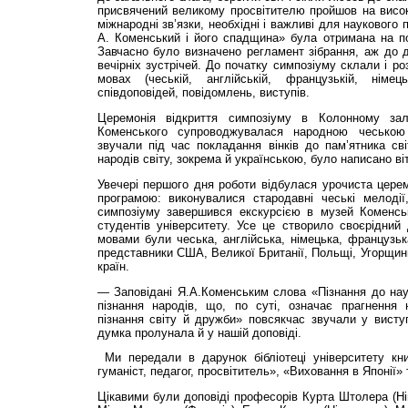
присвячений великому просвітителю пройшов на висок
міжнародні зв’язки, необхідні і важливі для наукового
А. Коменський і його спадщина» була отримана на по
Завчасно було визначено регламент зібрання, аж до ди
вечірніх зустрічей. До початку симпозіуму склали і р
мовах (чеській, англійській, французькій, німе
співдоповідей, повідомлень, виступів.
Церемонія відкриття симпозіуму в Колонному зал
Коменського супроводжувалася народною чеською 
звучали під час покладання вінків до пам’ятника св
народів світу, зокрема й українською, було написано ві
Увечері першого дня роботи відбулася урочиста цере
програмою: виконувалися стародавні чеські мелодії,
симпозіуму завершився екскурсією в музей Коменсь
студентів університету. Усе це створило своєрідний
мовами були чеська, англійська, німецька, французьк
представники США, Великої Британії, Польщі, Угорщини
країн.
— Заповідані Я.А.Ко­менським слова «Пізнання до на
пізнання народів, що, по суті, означає прагнення 
пізнання світу й дружби» повсякчас звучали у висту
думка пролунала й у нашій доповіді.
Ми передали в дарунок бібліотеці університету кн
гуманіст, педагог, просвітитель», «Виховання в Японії»
Цікавими були доповіді професорів Курта Штолера (Нім