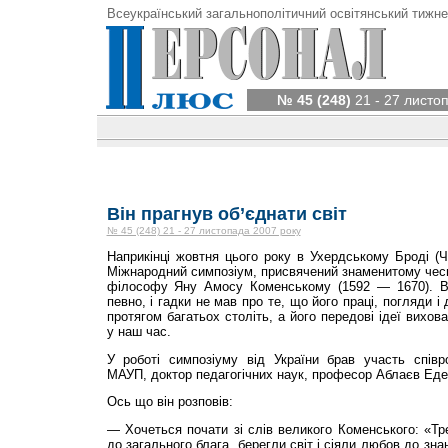
Всеукраїнський загальнополітичний освітянський тижне
№ 45 (248)
21 - 27 листо
Він прагнув об’єднати світ
№ 45 (248) 21 - 27 листопада 2007 року
Наприкінці жовтня цього року в Ухердському Броді (Ч
Міжнародний симпозіум, присвячений знаменитому чесь
філософу Яну Амосу Коменському (1592 — 1670). Ве
певно, і гадки не мав про те, що його праці, погляди і
протягом багатьох століть, а його передові ідеї вихов
у наш час.
У роботі симпозіуму від України брав участь співро
МАУП, доктор педагогічних наук, професор Аблаєв Ед
Ось що він розповів:
— Хочеться почати зі слів великого Коменського: «Тр
до загального блага, берегли світ і сіяли любов до зн