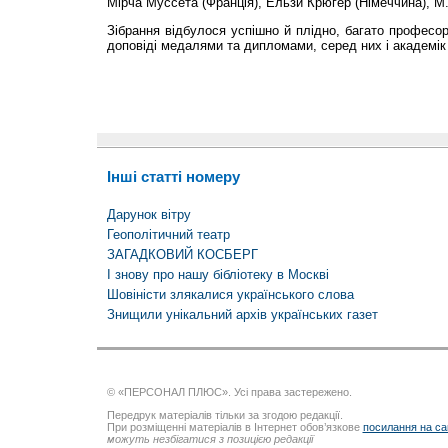
Мірча Муссета (Франція), Ельзи Крюгер (Німеччина), М.
Зібрання відбулося успішно й плідно, багато професор
доповіді медалями та дипломами, серед них і академік
Інші статті номеру
Дарунок вітру
Геополітичний театр
ЗАГАДКОВИЙ КОСБЕРГ
І знову про нашу бібліотеку в Москві
Шовіністи злякалися українського слова
Знищили унікальний архів українських газет
© «ПЕРСОНАЛ ПЛЮС». Усі права застережено.
Передрук матеріалів тільки за згодою редакції.
При розміщенні матеріалів в Інтернет обов’язкове
посилання на са
можуть незбігатися з позицією редакції