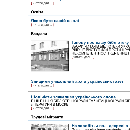
[
читати далі...
]
Освіта
Якою бути нашій школі
[
читати далі...
]
Вандали
І знову про нашу бібліотеку
ЗБОРИ ЧИТАЧІВ БІБЛІОТЕКИ УКРА
РІШУЧЕ ВИСТУПИЛИ ПРОТИ ЇЇ РУ
НЕКОМПЕТЕНТНОСТІ КЕРІВНИЦТВ
[
читати далі...
]
Знищили унікальний архів українських газет
[
читати далі...
]
Шовіністи злякалися українського слова
Р І Ш Е Н Н Я БІБЛІОТЕЧНОЇ РАДИ ТА ЧИТАЦЬКОЇ РАДИ Б
ЛІТЕРАТУРИ В МОСКВІ
[
читати далі...
]
Трудові мігранти
На заробітки по... депресію
Понад два мільйони українців пост