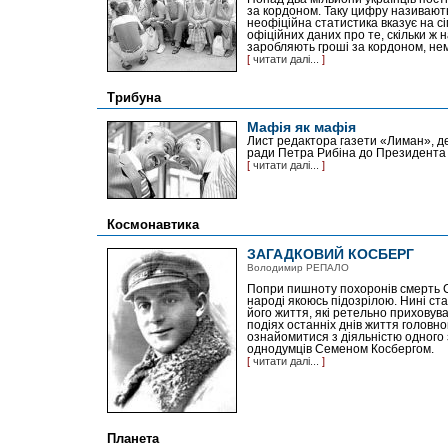
за кордоном. Таку цифру називають 
неофіційна статистика вказує на сі
офіційних даних про те, скільки ж 
заробляють гроші за кордоном, не
[
читати далі...
]
Трибуна
Мафія як мафія
Лист редактора газети «Лиман», де
ради Петра Рибіна до Президента
[
читати далі...
]
Космонавтика
ЗАГАДКОВИЙ КОСБЕРГ
Володимир РЕПАЛО
Попри пишноту похоронів смерть С
народі якоюсь підозрілою. Нині ст
його життя, які ретельно приховув
подіях останніх днів життя головно
ознайомитися з діяльністю одного з
однодумців Семеном Косбергом.
[
читати далі...
]
Планета