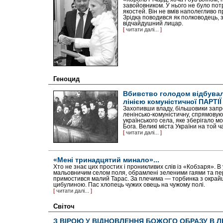
завойовником. У нього не було пот
якостей. Він не вмів наполегливо 
Зрідка поводився як полководець, 
відчайдушний лицар.
[
читати далі...
]
Геноцид
Вбивство голодом відбувал
лінією комуністичної ПАРТІЇ
Захопивши владу, більшовики запр
ленінсько-комуністичну, спрямову
українського села, яке зберігало мо
Бога. Великі міста України на той 
[
читати далі...
]
«Мені тринадцятий минало»...
Хто не знає цих простих і проникливих слів із «Кобзаря». В у
мальовничим селом поля, обрамлені зеленими гаями та пер
примостився малий Тарас. За плечима — торбинка з окрайц
цибулиною. Пас хлопець чужих овець на чужому полі.
[
читати далі...
]
Світоч
З ВІРОЮ У ВІДНОВЛЕННЯ БОЖОГО ОБРАЗУ В 