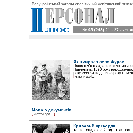
Всеукраїнський загальнополітичний освітянський тижне
№ 45 (248)
21 - 27 листо
Як вмирало село Фурси
Наша сім’я складалася з чотирьох 
Павловича, 1890 року народження,
року, сестри Наді, 1923 року та мен
[
читати далі...
]
Мовою документів
[
читати далі...
]
Кривавий «рекорд»
18 листопада о 3-й год. 11 хв. ночі