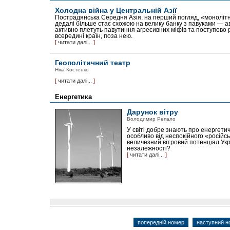
Холодна війна у Центральній Азії
Пострадянська Середня Азія, на перший погляд, «монолітн
дедалі більше стає схожою на велику банку з павуками — 
активно плетуть павутиння агресивних міфів та поступово
всередині країн, поза нею.
[
читати далі...
]
Геополітичний театр
Ніка Костенко
[
читати далі...
]
Енергетика
Дарунок вітру
Володимир Репало
У світі добре знають про енергетич
особливо від неспокійного «російс
величезний вітровий потенціал Укр
незалежності?
[
читати далі...
]
попередній номер
наступний н