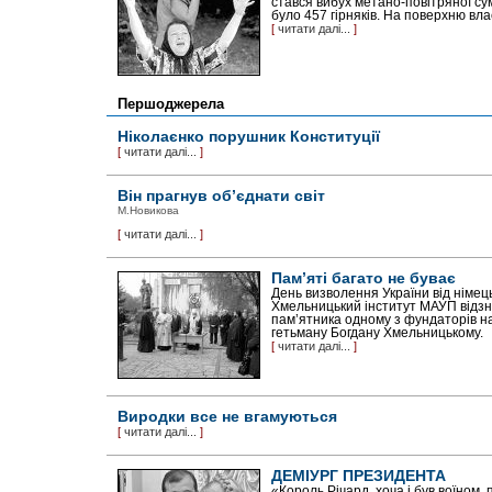
стався вибух метано-повітряної су
було 457 гірняків. На поверхню вл
[
читати далі...
]
Першоджерела
Ніколаєнко порушник Конституції
[
читати далі...
]
Він прагнув об’єднати світ
М.Новикова
[
читати далі...
]
Пам’яті багато не буває
День визволення України від німец
Хмельницький інститут МАУП відзн
пам’ятника одному з фундаторів н
гетьману Богдану Хмельницькому.
[
читати далі...
]
Виродки все не вгамуються
[
читати далі...
]
ДЕМІУРГ ПРЕЗИДЕНТА
«Король Річард, хоча і був воїном, 