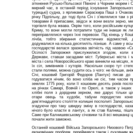
зіткнення Русько-Польсокої Півночі з Чорним морем і 
мирний час, в останній період існування Запорозьког
турецькі) судна, з ярликами Сераскира Паші з Очакова
річку Підпільну, де тоді була Січ і з’являлися там з 
товарами й припасами, звідси ж вони везли зерно, м
торгівля була жвава. Окрім того, коли російським куп
Криму, то вони могли потрапити туди не інакше як ли
переправлялися через їхні перевози. Під кінець у Кош
лічба, тобто збирання статистичних відомостей,
додумалися на кілька десятиліть пізніше. А саме у в
господарстві велася зразкова звітність під назвою «С
Осілості Запорожжя прислужилися згодом, коли в
Держави, ставши засадами міст. Губернські міста і м
міста і села Новоросійського краю виникли на місцях, 
їх сіл, зимівників і хуторів. Наскільки скоро тут сте
стали полями, можна судити ось з чого: не більше, ані
Січі, кошовий Григорій Федоров (Лантух) писав до
годуватися нічим, бо воно хліба не сіє, тим часом пр
землях 1775 року, коли її кошовим десять років посп
на річках Самарі, Вовчій і по Орелі, а також у інших
хлібні по­ля з дорідним зерном, яке дарує тільки ці
отари овець та худоби, табуни породистих кон
дев’ятнадцятого століття колишні посполиті Запорозької
згадуючи про таку швидку зміну в господарстві, каз
нічого було класти в лантух, а як став Калниш, пішли
Саме при Калнишевському січовики та й всі мешканці ц
почали жити заможно.
Останній кошовий Війська Запорозького Низового Пет
економічних проблем, переймався також і духовним жи