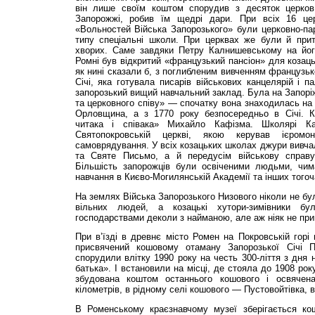
він лише своїм коштом спорудив з десяток церков
Запорожжі, робив їм щедрі дари. При всіх 16 це
«Вольностей Війська Запорозького» були церковно-па
типу спеціальні школи. При церквах же були й прит
хворих. Саме завдяки Петру Калнишевському на його
Ромні був відкритий «французький пансіон» для козаць
як нині сказали б, з поглибленим вивченням французьк
Січі, яка готувала писарів військових канцелярій і п
запорозький вищий навчальний заклад. Була на Запоріж
та церковного співу» — спочатку вона знаходилась на 
Орловщина, а з 1770 року безпосередньо в Січі. 
читака і співака» Михайло Кафізма. Школярі К
Святопокровській церкві, якою керував ієром
самоврядування. У всіх козацьких школах джури вивчал
та Святе Письмо, а й передусім військову справу,
Більшість запорожців були освіченими людьми, чи
навчання в Києво-Могилянській Академії та інших того
На землях Війська Запорозького Низового ніколи не бу
вільних людей, а козацькі хутори-зимівники б
господарствами деколи з найманою, але аж ніяк не пр
При в’їзді в древнє місто Ромен на Покровській горі 
присвячений кошовому отаману Запорозької Січі 
спорудили влітку 1990 року на честь 300-ліття з дня 
батька». І встановили на місці, де стояла до 1908 ро
збудована коштом останнього кошового і освячена
кілометрів, в рідному селі кошового — Пустовойтівка, 
В Роменському краєзнавчому музеї зберігається ко