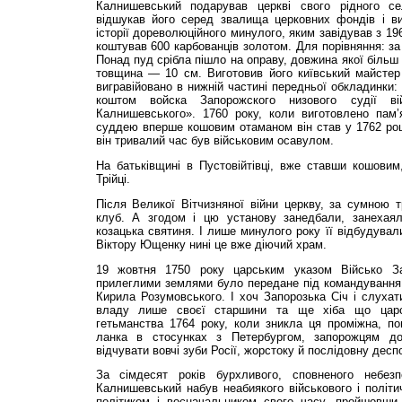
Калнишевський подарував церкві свого рідного се
відшукав його серед звалища церковних фондів і ви
історії дореволюційного минулого, яким завідував з 19
коштував 600 карбованців золотом. Для порівняння: за
Понад пуд срібла пішло на оправу, довжина якої більш
товщина — 10 см. Виготовив його київський майстер
вигравійовано в нижній частині передньої обкладинки:
коштом войска Запорожского низового судії ві
Калнишевського». 1760 року, коли виготовлено пам
суддею вперше кошовим отаманом він став у 1762 роц
він тривалий час був військовим осавулом.
На батьківщині в Пустовійтівці, вже ставши кошовим
Трійці.
Після Великої Вітчизняної війни церкву, за сумною 
клуб. А згодом і цю установу занедбали, занехаял
козацька святиня. І лише минулого року її відбудувал
Віктору Ющенку нині це вже діючий храм.
19 жовтня 1750 року царським указом Військо За
прилеглими землями було передане під командування 
Кирила Розумовського. І хоч Запорозька Січ і слухат
владу лише своєї старшини та ще хіба що царськ
гетьманства 1764 року, коли зникла ця проміжна, по
ланка в стосунках з Петербургом, запорожцям до
відчувати вовчі зуби Росії, жорстоку й послідовну деспо
За сімдесят років бурхливого, сповненого небез
Калнишевський набув неабиякого військового і політи
політиком і воєначальником свого часу, пройшовши