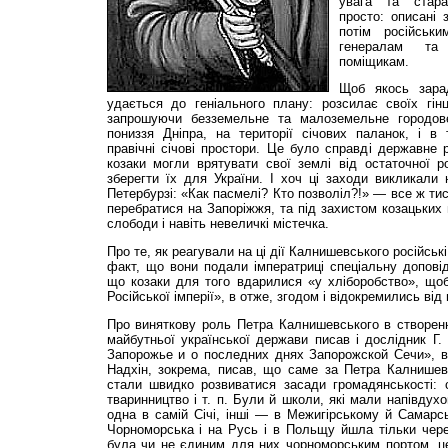
увага та стара
просто: описані 
потім російськи
генералам та 
поміщикам.
Щоб якось зара
удається до геніального плану: розсилає своїх гінц
запрошуючи безземельне та малоземельне городов
пониззя Дніпра, на території січових паланок, і в
правічні січові простори. Це було справді державне р
козаки могли врятувати свої землі від остаточної рос
зберегти їх для України. І хоч ці заходи викликали
Петербурзі: «Как пасмелі? Кто позволіл?!» — все ж тис
перебратися на Запоріжжя, та під захистом козацьких 
слободи і навіть невеличкі містечка.
Про те, як реагували на ці дії Калнишевського російські
факт, що вони подали імператриці спеціальну доповід
що козаки для того вдарилися «у хліборобство», щоб
Російської імперії», в отже, згодом і відокремились від 
Про виняткову роль Петра Калнишевського в створенн
майбутньої української держави писав і дослідник Г.
Запорожье и о последних днях Запорожской Сечи», ви
Надхін, зокрема, писав, що саме за Петра Калнишев
стали швидко розвиватися засади громадянськості: ст
тваринництво і т. п. Були й школи, які мали напівдухо
одна в самій Січі, інші — в Межигірському й Самарс
Чорноморська і на Русь і в Польщу йшла тільки чере
була чи не єдиним для них чорноморським портом, це