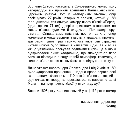
30 липня 1776-го настоятель Соловецького монастиря
напередодні він прийняв арештанта Калнишевського 
царським указом. Тут, у нелюдських умовах, суд
проіснувати 27 років. Історик М.Колчин, котрий у 18
фельдшером, так описує камеру цього в’язні: «Перед
(один аршин 71 см) двері з крихітним віконечком по
житла в’язня, куди ми й входимо... При вході пор
в’язня... Стіни... сирі, плісняві, повітря затхле, сп
маленьке віконце вершків з шість у квадраті, промінь
три рами і двоє ґрат тьмяно освітлює цей страшний
читати можна було тільки в найсвітліші дні. Та й то 
Якщо ув’язнений пробував подивитися крізь це вікно н
відкривалося лише кладовище, що знаходиться пере
близько півгодини в задушливій атмосфері каземату, 
голови, з’являється якесь безмежне відчуття страху.»
Лише указом нового царя Олександра І від 2 квітня 18
було «даровано прощення» і надано право обрати собі
за власним бажанням. 110-літній в’язень, котрий
одиночках, як твердять перекази, осліп, нарешті став 
їхати — на покріпачену Україну ятрити душу?
Восени 1803 року Калнишевський у віці 112 років помер
письменник, директор
фонду