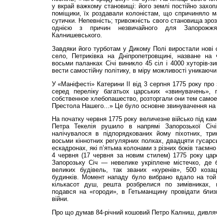
у вкрай важкому становищі: його землі постійно захоп
поміщики, їх роздавали колоністам, що спричиняло м
сутички. Непевність; тривожність свого становища зро
однією з причин незвичайного для Запорожжя 
Калнишевського.
Завдяки його турботам у Дикому Полі виростали нові с
село, Петриківка на Дніпропетровщині, назване на
восьми паланках Січі виникло 45 сіл і 4000 хуторів-зим
вести самостійну політику, в міру можливості уникаючи
У «Маніфесті» Катерини II від 3 серпня 1775 року про 
серед переліку багатьох царських «звинувачень», 
собственное хлебопашество, розторгали они тем самое
Престола Нашего...» Це було основне звинувачення на
На початку червня 1775 року величезне військо під ка
Петра Текелія рушило в напрямі Запорозької Січ
налічувалося в підпорядкованих йому піхотних, три
восьми кіннотних регулярних полках, двадцяти гусарсь
ескадронах, які п’ятьма колонами з різних боків таємно
4 червня (17 червня за новим стилем) 1775 року цар
Запорозьку Січ — невелике укріплене містечко, де 
великих будівель, так званих «куренів», 500 коза
будинків. Момент нападу було вибрано вдало на той
кількасот душ, решта розбрелися по зимівниках, 
подався на «городи», в Гетьманщину провідати близь
війни.
Про що думав 84-річний кошовий Петро Калниш, дивлячи