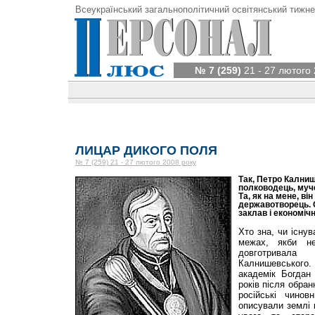
Всеукраїнський загальнополітичний освітянський тижне
№ 7 (259)
21 - 27 лютого 
ЛИЦАР ДИКОГО ПОЛЯ
№ 7 (259) 21 - 27 лютого 2008 року
Так, Петро Кални
полководець, муче
Та, як на мене, ві
державотворець. С
заклав і економіч
Хто зна, чи існув
межах, якби не
довготрива
Калнишевськог
академік Богдан
років після обра
російські чино
описували землі 