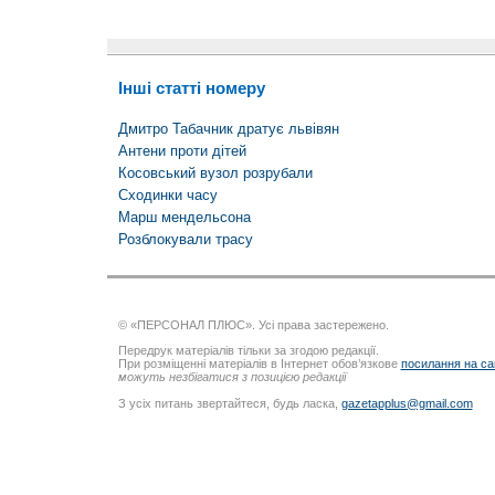
Інші статті номеру
Дмитро Табачник дратує львівян
Антени проти дітей
Косовський вузол розрубали
Сходинки часу
Марш мендельсона
Розблокували трасу
© «ПЕРСОНАЛ ПЛЮС». Усі права застережено.
Передрук матеріалів тільки за згодою редакції.
При розміщенні матеріалів в Інтернет обов’язкове
посилання на са
можуть незбігатися з позицією редакції
З усіх питань звертайтеся, будь ласка,
gazetapplus@gmail.com