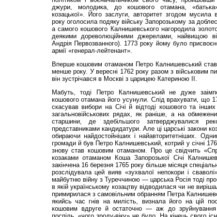
джури, молодика, до кошового отамана, «батька»
козацької». Його заслуги, авторитет згодом мусила 
року оголосила подяку війську Запорозькому за доблест
а самого кошового Калнишевського нагородила золот
деякими дореволюційними джерелами, найвищою ві
Андрія Первозванного). 1773 року йому було присвоєно
армії «генерал-лейтенант».
Вперше кошовим отаманом Петро Калнишевський став 1
менше року. У вересні 1762 року разом з військовим п
він зустрічався в Москві з царицею Катериною II.
Мабуть, тоді Петро Калнишевський не дуже заімп
кошового отамана його усунули. Слід врахувати, що 17
скасував вибори на Січі й відтоді кошового та інших
загальновійськових рядах, як раніше, а на обмежени
старшини, де здебільшого затверджувалися рек
представниками кандидатури. Але ці царські закони ко
обираючи найдостойніших і найавторитетніших. Одним
громади й був Петро Калнишевський, котрий у січні 176
знову став кошовим отаманом. Про це свідчить «Сп
козаками отаманом Коша Запорозької Січі Калнишев
закінчена 16 березня 1765 року більше місяця спеціаль
розслідувала цей вияв «зухвалої непокори і сваволі
майбутню війну з Туреччиною — царська Росія тоді пр
в якій українському козацтву відводилася чи не виріша
примирилася з самовільним обранням Петра Калнишевс
якийсь час гнів на милість, визнала його на цій по
кошовим вдруге й остаточно — аж до зруйнування С
поспіль, «чого зроду-віку» не було. На кінець свого 