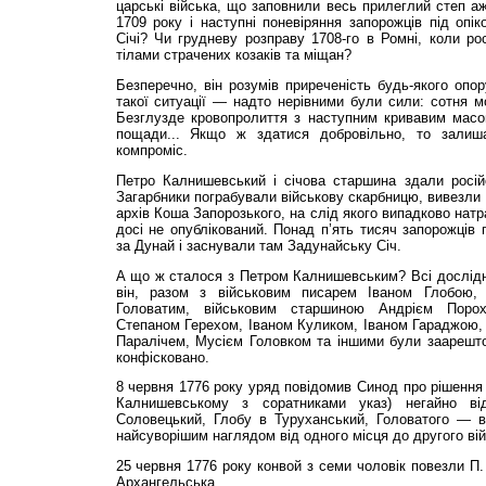
царські війська, що заповнили весь прилеглий степ а
1709 року і наступні поневіряння запорожців під опі
Січі? Чи грудневу розправу 1708-го в Ромні, коли рос
тілами страчених козаків та міщан?
Безперечно, він розумів приреченість будь-якого опор
такої ситуації — надто нерівними були сили: сотня м
Безглузде кровопролиття з наступним кривавим масо
пощади... Якщо ж здатися добровільно, то залиш
компроміс.
Петро Калнишевський і січова старшина здали росій
Загарбники пограбували військову скарбницю, вивезли 
архів Коша Запорозького, на слід якого випадково натр
досі не опублікований. Понад п’ять тисяч запорожців 
за Дунай і заснували там Задунайську Січ.
А що ж сталося з Петром Калнишевським? Всі дослідн
він, разом з військовим писарем Іваном Глобою,
Головатим, військовим старшиною Андрієм Поро
Степаном Герехом, Іваном Куликом, Іваном Гараджою,
Паралічем, Мусієм Головком та іншими були заарешто
конфісковано.
8 червня 1776 року уряд повідомив Синод про рішення 
Калнишевському з соратниками указ) негайно ві
Соловецький, Глобу в Туруханський, Головатого — в
найсуворішим наглядом від одного місця до другого ві
25 червня 1776 року конвой з семи чоловік повезли П
Архангельська.