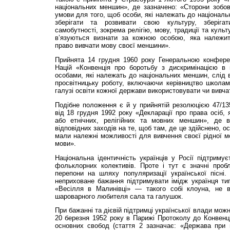
національних меншин», де зазначено: «Сторони зобов
умови для того, щоб особи, які належать до націонал
зберігати та роз­вивати свою культуру, зберіга
самобутності, зокрема релігію, мову, традиції та куль
в’язуються визнати за кожною особою, яка належит
право вивчати мову своєї меншини».
Прийнята 14 грудня 1960 року Генеральною конференц
Націй «Конвенція про боротьбу з дискримінацією в г
особами, які належать до національних меншин, слід 
просвітницьку роботу, включаючи керівництво школами
галузі освіти кожної держави використовувати чи вивч
Подібне положення є й у прийнятій резолюцією 47/1
від 18 грудня 1992 року «Декларації про права осіб, 
або етнічних, релігійних та мовних мен­шин», де 
відповідних заходів на те, щоб там, де це здійснено, 
мали належні можливості для вивчення своєї рідної мо
мови».
Національна ідентичність українців у Росії підтримує
фольклорних колективів. Проте і тут є значні проб­
перепони на шляху популяризації укра­їнської пісні
неприховане бажання під­тримувати імідж українця т
«Весілля в Малинівці» — такого собі клоуна, не в
шароварного любителя сала та галушок.
При бажанні та дієвій підтримці української влади мож
20 березня 1952 року в Парижі Протоколу до Кон­венц
основних свобод (стаття 2 зазначає: «Держава при в