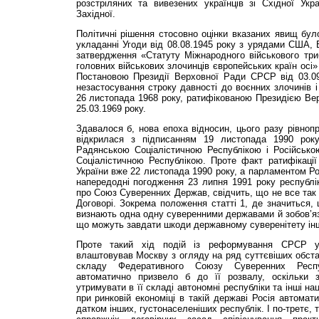
розстріляних та вивезених українців зі Східної Укр
Західної.
Політичні рішення стосовно оцінки вказаних явищ бу
укладанні Угоди від 08.08.1945 року з урядами США, В
затвердження «Статуту Міжнародного військового три
головних вій­ськових злочинців європейських країн осі»
Постановою Президії Верховної Ради СРСР від 03.09
незастосування строку давності до воєнних злочинів і
26 листопада 1968 року, ратифікованою Президією Ве
25.03.1969 року.
Здавалося б, нова епоха відносин, цього разу рівноп
відкрилася з підписанням 19 листопада 1990 рок
Радянською Соціалістичною Республікою і Російськ
Соціалістичною Республі­кою. Проте факт ратифікац
України вже 22 листопада 1990 року, а парламентом Ро
напередодні погодження 23 липня 1991 року республі
про Союз Суверенних Держав, свідчить, що не все так
Договорі. Зокрема положення статті 1, де значиться, 
визнають одна одну суверенними державами й зобов’яз
що можуть завдати шкоди державному суверенітету ін
Проте такий хід подій із реформування СРСР у
влаштовував Москву з огляду на ряд суттєвіших обст
складу Федеративного Союзу Суверенних Респуб
автоматично призвело б до її розвалу, оскільки з
утримувати в її складі автономні республіки та інші на
при ринковій економіці в такій державі Росія автомат
датком інших, густонаселеніших республік. І по-третє, т