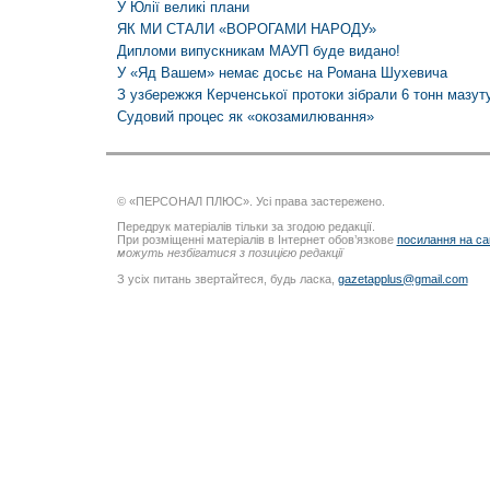
У Юлії великі плани
ЯК МИ СТАЛИ «ВОРОГАМИ НАРОДУ»
Дипломи випускникам МАУП буде видано!
У «Яд Вашем» немає досьє на Романа Шухевича
З узбережжя Керченської протоки зібрали 6 тонн мазут
Судовий процес як «окозамилювання»
© «ПЕРСОНАЛ ПЛЮС». Усі права застережено.
Передрук матеріалів тільки за згодою редакції.
При розміщенні матеріалів в Інтернет обов’язкове
посилання на са
можуть незбігатися з позицією редакції
З усіх питань звертайтеся, будь ласка,
gazetapplus@gmail.com