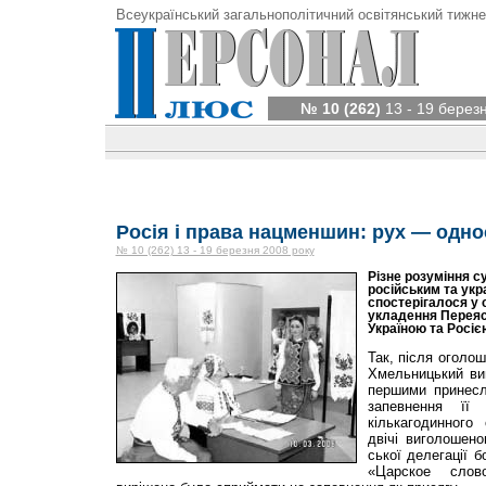
Всеукраїнський загальнополітичний освітянський тижне
№ 10 (262)
13 - 19 берез
Росія і права нацменшин: рух — одно
№ 10 (262) 13 - 19 березня 2008 року
Різне розуміння с
російським та укр
спостерігалося у 
укладення Переяс
Україною та Росіє
Так, після оголо
Хмельницький ви
першими принесл
запевнення її
кількагодинного 
двічі виголошено
ської делегації 
«Царское слов