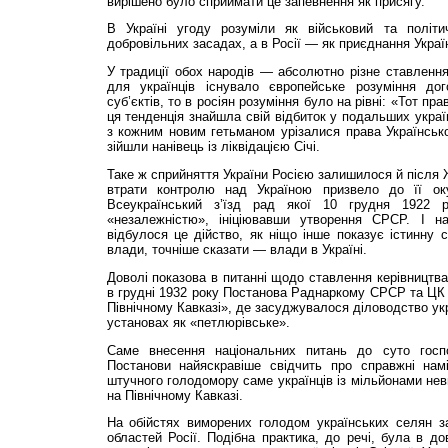
вирішено було сприймати це запевнення як присягу.
В Україні угоду розуміли як військовий та політ
добровільних засадах, а в Росії — як приєднання Україн
У традиції обох народів — абсолютно різне ставленн
для українців існувало європейське розуміння дог
суб’єктів, то в росіян розуміння було на рівні: «Тот пр
ця тенденція знайшла свій відбиток у подальших украї
з кожним новим гетьманом урізалися права Українськ
зійшли нанівець із ліквідацією Січі.
Таке ж сприйняття України Росією залишилося й після 
втрати контролю над Україною призвело до її оку
Всеукраїнський з’їзд рад якої 10 грудня 1922 
«незалежністю», ініціювавши утво­рення СРСР. І н
відбулося це дійство, як ніщо інше показує істинну с
влади, точніше сказати — влади в Україні.
Доволі показова в питанні щодо ставлення керівництва
в грудні 1932 року Постанова Раднаркому СРСР та ЦК В
Північному Кавказі», де засу­джувалося діловодство у
установах як «петлюрівське».
Саме внесення національних питань до суто госп
Постанови найяскравіше свідчить про справжні нам
штучного голодомору саме українців із міль­йонами неви
на Північному Кавказі.
На обійстях виморених голодом українських селян 
областей Росії. Подібна практика, до речі, була в д