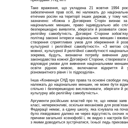
Таке враження, що укладена 21 жовтня 1994 рок
забезпечення прав осіб, які належать до національ
етнічних росіян на території інших держав, у тому чис
зазначено: «Кожна з Договірних Сторін визнає з
національних меншин, право індивідуально або спі
безперешкодно виявляти, зберігати й розвивати свою 
релігійну самобут­ність. Договірні Сторони зобов’я
політиці законні інтереси національних меншин і вжива
створення сприятливих умов для збереження й розвит
культурної і релігійної самобутності». «З метою сп
мовної, культурної й ре­лігійної самобутності націонал
зокрема, будуть, визнаючи потребу вивчення дер
законодавства кожної Договірної Сторони, створювати 
відповідні умови для вивчення націо­нальними менши
освіти рідною мовою, включаючи відкриття й у
різноманітного рівня і їх підрозділів».
Інша «Конвенція СНД про права та основні свободи люд
належать до націо­нальних меншин, не може бути відмо
спільно і безперешкодно висловлювати, зберігати й ро
культурну або релігійну самобутність».
Аргументи російських властей про те, що немає заяв 
класі, непереконливі, оскільки механізмів для роз­в’яза
Федерації немає, а єдину школу, яка існувала на поча
було ліквідовано далеко не через відсутність охочих н
причини загальної ксенофобії і, як видно з настроїв біл
з якими доводиться зустрічатися, їхньої ледь приховано