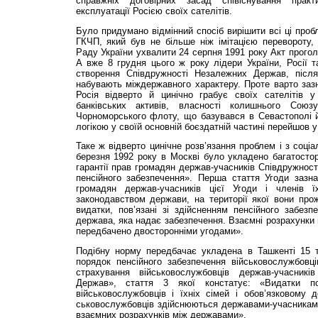
справжніх договірних засад співіснування прак­
експлуатації Росією своїх сателітів.
Було придумано відмінний спосіб вирішити всі ці проб
ГКЧП, який був не більше ніж імітацією пере­вороту
Раду України ухвалити 24 серпня 1991 року Акт прогол
А вже 8 грудня цього ж року лідери України, Росії т
створення Співдружності Незалежних Держав, післ
набувають міждержавного характеру. Проте варто зазн
Росія відверто й цинічно грабує своїх сате­літів 
банківських активів, власності ко­лишнього С
Чорноморського флоту, що базувався в Севастополі 
логікою у своїй основній боєздатній частині перейшов у 
Таке ж відверто цинічне розв’язання проблем і з соціа
березня 1992 року в Москві було укладено багато­ст
гарантії прав громадян держав-учасників Співдружнос
пенсійного забезпечення». Перша стаття Угоди зазна
громадян держав-учасників цієї Угоди і членів їх
законодавством держави, на території якої вони про
видатки, пов’язані зі здійсненням пенсійного забезп
держава, яка надає забезпечення. Взаємні розрахунки 
передбачено двосторонніми угодами».
Подібну норму передбачає укладена в Ташкенті 15 
порядок пенсійного забезпечення військовослуж­бовці
страхування військовослужбовців держав-учасникі
Держав», стаття 3 якої констатує: «Видатки п
військовослуж­бовців і їхніх сімей і обов’язковому
ськовослужбовців здійснюються державами-учасниками
взаємних розрахунків між державами».