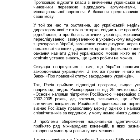
Пропозицію відкрити класи з вивченням української мо
чиновники переважно відкидають аргументами
міжнаціональної ворожнечі й бажання представ­ників
свою мову.
У той же час та обставина, що український недільн
директором якої є етнічна татарка, свідчить не про неба
рідної мови, а про боязнь етнічних ук­раїнців, керівник
переслідуванню і звинуваченню в українському націоналі
з цензурою в Україні, заміненою самоцензурою: через 
податкової чи інших державних органів формаль­но зовс
бажання навчати дітей україн­ською мовою ніхто не п
освітніх установ знають, що цього робити не можна.
Ситуація погіршується і тим, що Україна практич
закордонними українцями. З тих же причин нічого не
Закон «Про правовий статус закордонних укра­їнців».
Так, Росія приймає відповідні програми, видає ук
наприклад, видає Розпорядження від 28 листопада 2
«Основні напрями підтримки Російською Феде­рацією сп
2002-2005 роки», де, зокрема, зазначено, що «Рос
важливим ініціативам Російської православної церкв
визнає Російську православну церкву однією з найваж
співвітчизників за кордоном, у чому немає нічого дивно
З проблеми збереження національної ідентичност
прийнято ряд міжнародних конвенцій, в яких зазна
створення умов для розвитку цих меншин.
Такою є прийнята у Страсбурзі 1 лютого 1995 року «Р