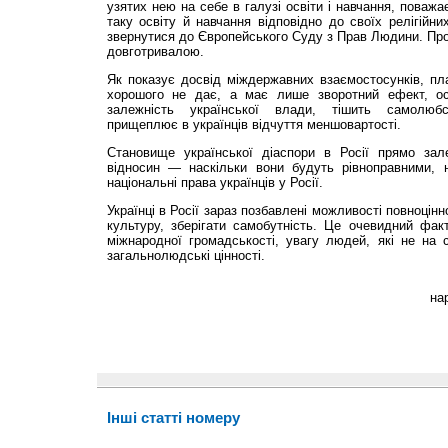
узятих нею на себе в галу­зі освіти і навчання, поваж
таку освіту й навчання відповідно до своїх релігійни
звернутися до Європейського Суду з Прав Людини. Прот
довготривалою.
Як показує досвід міждержавних взаємостосунків, пла
хорошого не дає, а має лише зворотний ефект, оск
залежність української влади, тішить самолюбст
прищеплює в українців відчуття меншовартості.
Становище української діаспори в Росії прямо зале
відносин — наскільки вони будуть рівноправними, на
національні права українців у Росії.
Українці в Росії зараз позбавлені можливості повноцін
культуру, зберігати самобутність. Це очевидний фак
міжнародної громадськості, увагу людей, які не на 
загальнолюдські цінності.
на
Інші статті номеру