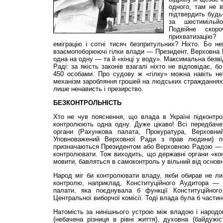
одного, там не в
підтвердить будь-
за шестимільйо
Подвійне скор
прихватизацію?
еміграцію і сотні тисяч безпритульних? Ніхто. Бо не
взаємопоборюючі гілки влади — Президент, Верховна 
одна на одну — та й «кінці у воду». Максимальна безв
Раді: за якість законів взагалі ніхто не відповідає, 
450 особами. Про судову ж «гілку» можна навіть н
механізм заробляння грошей на людських стражданнях,
лише ненависть і презирство.
БЕЗКОНТРОЛЬНІСТЬ
Хто не чув пояснення, що влада в Україні підконтро
контролюють одна одну. Дуже цікаво! Всі передбаче
органи (Рахункова палата, Прокуратура, Верховни
Уповноважений Верховної Ради з прав людини) по 
призначаються Президентом або Верховною Радою — то
контролювати. Тож виходить, що державні органи «ко
мовити, бавляться в самоконтроль у вільний від основн
Народ міг би контролювати владу, якби обирав не ли
контролю, наприклад, Конституційного Аудитора — г
палати, яка поєднувала б функції Конституційного
Центральної виборчої комісії. Тоді влада була б части
Натомість за нинішнього устрою між владою і народо
(небачена різниця в рівні життя), духовна (байдужі