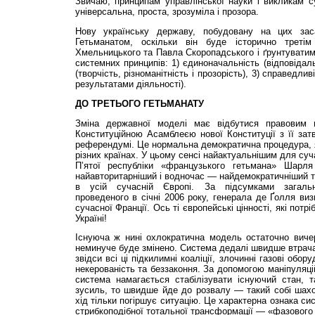
Звичаю, принципам управлінської науки і викликам с
універсальна, проста, зрозуміла і прозора.
Нову українську державу, побудовану на цих зас
Гетьманатом, оскільки він буде історично третім
Хмельницького та Павла Скоропадського і ґрунтуватиме
системних принципів: 1) єдиноначальність (відповідальн
(творчість, різноманітність і прозорість), 3) справедли
результатами діяльності).
ДО ТРЕТЬОГО ГЕТЬМАНАТУ
Зміна державної моделі має відбутися правовим
Конституційною Асамблеєю нової Конституції з її за
референдумі. Це нормальна демократична процедура, я
різних країнах. У цьому сенсі найактуальнішим для суч
П’ятої республіки «французького гетьмана» Шарл
найавторитарніший і водночас — найдемократичніший т
в усій сучасній Європі. За підсумками загально
проведеного в січні 2006 року, генерала де Ґолля в
сучасної Франції. Ось ті європейські цінності, які потр
Україні!
Існуюча ж нині охлократична модель остаточно вичер
неминуче буде змінено. Система дедалі швидше втрачає
звідси всі ці підкилимні коаліції, злочинні газові обо
некерованість та беззаконня. За допомогою маніпуляц
система намагається стабілізувати існуючий стан,
зусиль, то швидше йде до розвалу — такий собі шахо
хід тільки погіршує ситуацію. Це характерна ознака си
стрибкоподібної тотальної трансформації — «фазового 