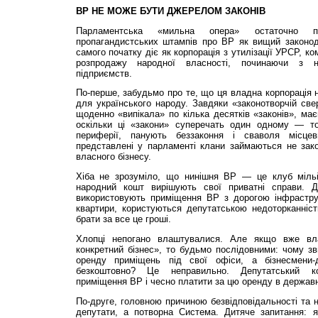
ВР НЕ МОЖЕ БУТИ ДЖЕРЕЛОМ ЗАКОНІВ
Парламентська «мильна опера» остаточно п
пропагандистських штампів про ВР як вищий законода
самого початку діє як корпорація з утилізації УРСР, ко
розпродажу народної власності, починаючи з н
підприємств.
По-перше, забудьмо про те, що ця владна корпорація
для українського народу. Завдяки «законотворчій све
щоденно «випікала» по кілька десятків «законів», ма
оскільки ці «закони» суперечать один одному — то
периферії, панують беззаконня і сваволя місцев
представлені у парламенті клани займаються не зак
власного бізнесу.
Хіба не зрозуміло, що нинішня ВР — це клуб мільйо
народний кошт вирішують свої приватні справи. 
використовують приміщення ВР з дорогою інфрастру
квартири, користуються депутатською недоторканні
брати за все це гроші.
Хлопці непогано влаштувалися. Але якщо вже вл
конкретний бізнес», то будьмо послідовними: чому зв
оренду приміщень під свої офіси, а бізнесмени-
безкоштовно? Це неправильно. Депутатський к
приміщення ВР і чесно платити за цю оренду в держав
По-друге, головною причиною безвідповідальності та н
депутати, а потворна Система. Дитяче запитання: 