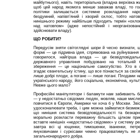
майбутнього), навіть територіальна (владна верхівка ж
щоб цей народ якомога менше заважав владі, то го
політики залишається системне розкладання нар
бездумний, напівп’яний і хворий охлос, тобто нато
нинішнього режиму найбільше підходить термін «охло
над натовпом» (адже непостійний і неорганізова
здійснювати владу).
ЩО РОБИТИ?
Передусім зняти світоглядні шори й чесно визнати, 
формі — це підривна ідея, спрямована на руйнування
говорилося, найгірша влада — це безвідповідал
державного управління побудовано на тотальній бе
збереження — це національне самогубство. Хто в 
згадає євангельську істину, що все пізнається за сво
лише добрі плоди, а погане — лише погані. Плодами н
українського народу, його соціальна, економічна, куль
Невже цього мало?
Професійні маніпулятори і баламути нам забивають б
— у недостатньо свідомих людях, мовляв, наше мисле
повчитися в Європи, Америки чи хоча б у Москви. Звіс
удосконалювати треба, і цим можна займатися безмежн
що нинішня система безвідповідальності та безкарн
морально розкласти переважну більшість цілком пр
вставте нинішніх «недостатньо свідомих» у систему реа
завтра всі ці ющенки, тимошенки, іваненки, пет
януковичами і суркісами чемно працюватимуть не 
загальнонародного добра.