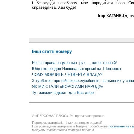
і безглуздя незабаром має народитися нова Си
справедлива. Хай буде!
Ігор КАГАНЕЦЬ
, ж
Інші статті номеру
Росія і права нацменшин: рух — одностронній!
Ющенко роздав Національні премії ім. Шевченка
ЧОМУ МОВЧИТЬ ЧЕТВЕРТА ВЛАДА?
З турботою про військовослужбовців, звільнених у зап
ЯК МИ СТАЛИ «ВОРОГАМИ НАРОДУ»
Тут завжди відкриті для Вас двері
© «ПЕРСОНАЛ ПЛЮС». Усі права застережено.
Передрук матеріалів тільки за згодою редакції.
При розміщенні матеріалів в Інтернет обов’язкове
посилання на са
можуть незбігатися з позицією редакції