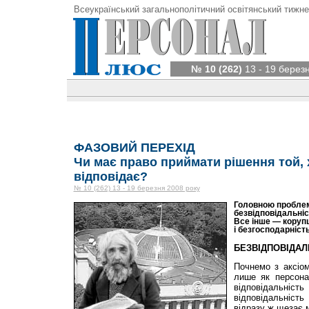
Всеукраїнський загальнополітичний освітянський тижне
№ 10 (262)
13 - 19 берез
ФАЗОВИЙ ПЕРЕХІД
Чи має право приймати рішення той, х
відповідає?
№ 10 (262) 13 - 19 березня 2008 року
Головною проблем
безвідповідальніс
Все інше — корупц
і безгосподарніст
БЕЗВІДПОВІДАЛ
Почнемо з аксіом
лише як персонал
відповідальніст
відповідальніс
відразу ж щезає 