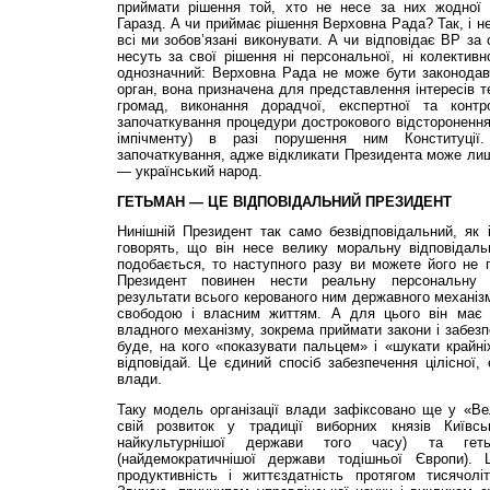
приймати рішення той, хто не несе за них жодної ві
Гаразд. А чи приймає рішення Верховна Рада? Так, і не
всі ми зобов’язані виконувати. А чи відповідає ВР за 
несуть за свої рішення ні персональної, ні колективн
однозначний: Верховна Рада не може бути законодав
орган, вона призначена для представлення інтересів т
громад, виконання дорадчої, експертної та конт
започаткування процедури дострокового відсторонення 
імпічменту) в разі порушення ним Конституці
започаткування, адже відкликати Президента може лише
— український народ.
ГЕТЬМАН — ЦЕ ВІДПОВІДАЛЬНИЙ ПРЕЗИДЕНТ
Нинішній Президент так само безвідповідальний, як 
говорять, що він несе велику моральну відповідаль
подобається, то наступного разу ви можете його не 
Президент повинен нести реальну персональну ві
результати всього керованого ним державного механі
свободою і власним життям. А для цього він має к
владного механізму, зокрема приймати закони і забезп
буде, на кого «показувати пальцем» і «шукати крайн
відповідай. Це єдиний спосіб забезпечення цілісної, 
влади.
Таку модель організації влади зафіксовано ще у «Ве
свій розвиток у традиції виборних князів Київсь
найкультурнішої держави того часу) та геть
(найдемократичнішої держави тодішньої Європи).
продуктивність і життєздатність протягом тисячол