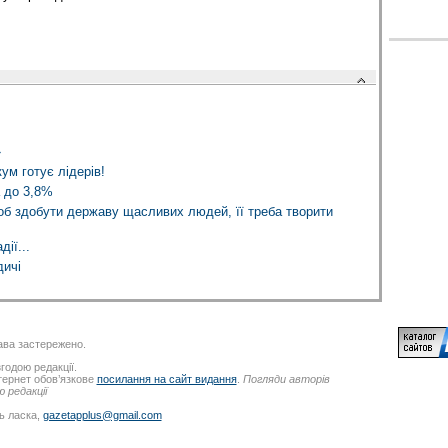
»
ум готує лідерів!
а до 3,8%
об здобути державу щасливих людей, її треба творити
ії...
ичі
ва застережено.
годою редакції.
нтернет обов’язкове
посилання на сайт видання
.
Погляди авторів
 редакції
ь ласка,
gazetapplus@gmail.com