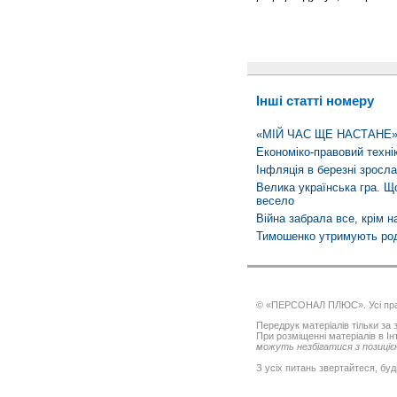
Інші статті номеру
«МІЙ ЧАС ЩЕ НАСТАНЕ
Економіко-правовий технік
Інфляція в березні зросл
Велика українська гра. Щ
весело
Війна забрала все, крім над
Тимошенко утримують род
© «ПЕРСОНАЛ ПЛЮС». Усі пра
Передрук матеріалів тільки за з
При розміщенні матеріалів в І
можуть незбігатися з позицією
З усіх питань звертайтеся, буд