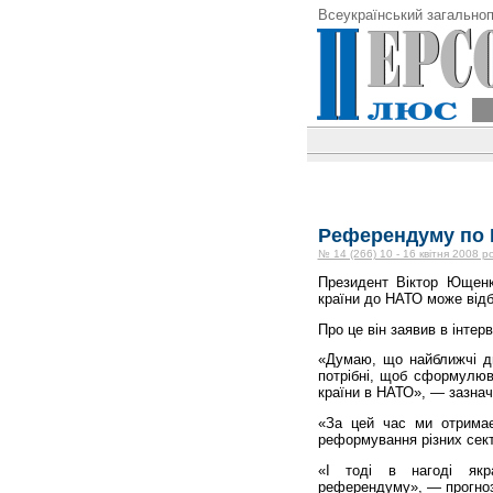
Всеукраїнський загальноп
Референдуму по 
№ 14 (266) 10 - 16 квітня 2008 р
Президент Віктор Ющен
країни до НАТО може відб
Про це він заявив в інтер
«Думаю, що найближчі два
потрібні, щоб сформулюв
країни в НАТО», — зазна
«За цей час ми отримає
реформування різних сект
«І тоді в нагоді якр
референдуму», — прогноз