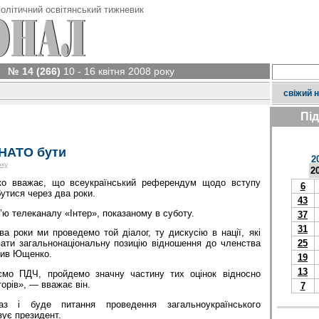
олітичний освітянський тижневик
№ 14 (266)
10 - 16 квітня 2008 року
свіжий 
Пі
НАТО бути
2
оку
2
ко вважає, що всеукраїнський референдум щодо вступу
6
утися через два роки.
43
в’ю телеканалу «Інтер», показаному в суботу.
37
31
 роки ми проведемо той діалог, ту дискусію в нації, які
25
ати загальнонаціональну позицію відношення до членства
чив Ющенко.
19
13
мо ПДЧ, пройдемо значну частину тих оцінок відносно
орів», — вважає він.
7
аз і буде питання проведення загальноукраїнського
ує президент.