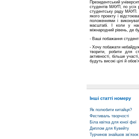
Президентський університе
студентів МАУП, по усіх 
студентську раду МАУП. 
якого проекту і відстоюв
положеннями і виконува
масштабі. І коли у на
міжнародний рівень, де б
- Ваші побажання студент
- Хочу побажати небайдуж
творити, робити для с
активності, більше участ
будуть високі цілі й обов’
Інші статті номеру
Як полюбити китайця?
Фестиваль творчості
Біла квітка для юної феї
Диплом для Кувейту
Турчинов знайшов зв’язо