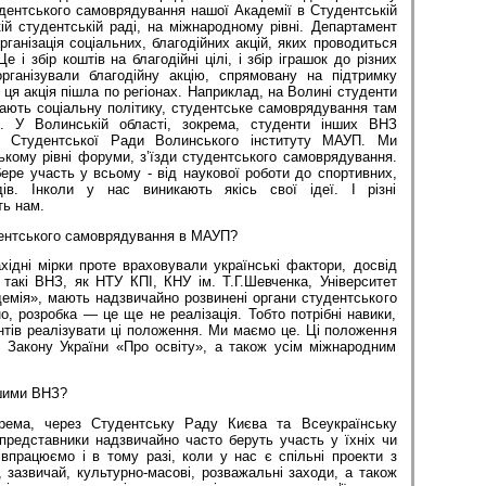
дентського самоврядування нашої Академії в Студентській
ій студентській раді, на міжнародному рівні. Департамент
рганізація соціальних, благодійних акцій, яких проводиться
е і збір коштів на благодійні цілі, і збір іграшок до різних
організували благодійну акцію, спрямовану на підтримку
 ця акція пішла по регіонах. Наприклад, на Волині студенти
ають соціальну політику, студентське самоврядування там
. У Волинській області, зокрема, студенти інших ВНЗ
и Студентської Ради Волинського інституту МАУП. Ми
кому рівні форуми, з’їзди студентського самоврядування.
ере участь у всьому - від наукової роботи до спортивних,
дів. Інколи у нас виникають якісь свої ідеї. І різні
ь нам.
дентського самоврядування в МАУП?
хідні мірки проте враховували українські фактори, досвід
акі ВНЗ, як НТУ КПІ, КНУ ім. Т.Г.Шевченка, Університет
емія», мають надзвичайно розвинені органи студентського
, розробка — це ще не реалізація. Тобто потрібні навики,
ентів реалізувати ці положення. Ми маємо це. Ці положення
 Закону України «Про освіту», а також усім міжнародним
ншими ВНЗ?
рема, через Студентську Раду Києва та Всеукраїнську
представники надзвичайно часто беруть участь у їхніх чи
впрацюємо і в тому разі, коли у нас є спільні проекти з
зазвичай, культурно-масові, розважальні заходи, а також