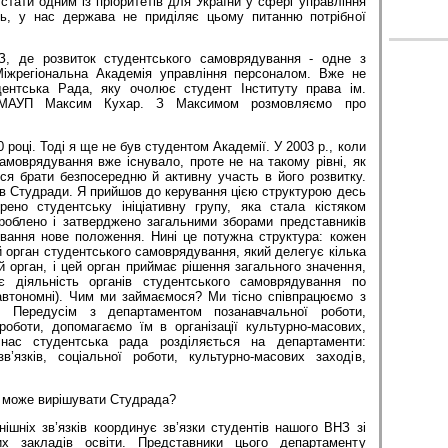
тати одним із пріоритетів для України у сфері управління
ть, у нас держава не приділяє цьому питанню потрібної
, де розвиток студентського самоврядування - одне з
Міжрегіональна Академія управління персоналом. Вже не
дентська Рада, яку очолює студент Інституту права ім.
 МАУП Максим Кухар. З Максимом розмовляємо про
 році. Тоді я ще не був студентом Академії. У 2003 р., коли
моврядування вже існувало, проте не на такому рівні, як
ося брати безпосередню й активну участь в його розвитку.
лів Студради. Я прийшов до керування цією структурою десь
ено студентську ініціативну групу, яка стала кістяком
зроблено і затверджено загальними зборами представників
вання нове положення. Нині це потужна структура: кожен
ій орган студентського самоврядування, який делегує кілька
й орган, і цей орган приймає рішення загального значення,
є діяльність органів студентського самоврядування по
 автономні). Чим ми займаємося? Ми тісно співпрацюємо з
ї. Передусім з департаментом позанавчальної роботи,
роботи, допомагаємо їм в організації культурно-масових,
 нас студентська рада розділяється на департаменти:
в’язків, соціальної роботи, культурно-масових заходів,
ня може вирішувати Студрада?
нішніх зв’язків координує зв’язки студентів нашого ВНЗ зі
х закладів освіти. Представники цього департаменту