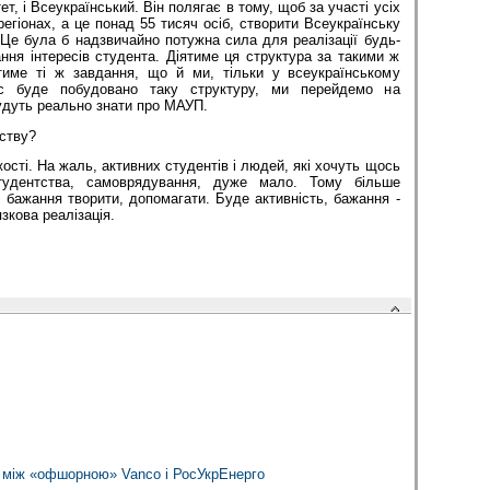
т, і Всеукраїнський. Він полягає в тому, щоб за участі усіх
регіонах, а це понад 55 тисяч осіб, створити Всеукраїнську
Це була б надзвичайно потужна сила для реалізації будь-
ання інтересів студента. Діятиме ця структура за такими ж
тиме ті ж завдання, що й ми, тільки у всеукраїнському
с буде побудовано таку структуру, ми перейдемо на
удуть реально знати про МАУП.
ству?
ості. На жаль, активних студентів і людей, які хочуть щось
тудентства, самоврядування, дуже мало. Тому більше
і, бажання творити, допомагати. Буде активність, бажання -
язкова реалізація.
к між «офшорною» Vanco і РосУкрЕнерго