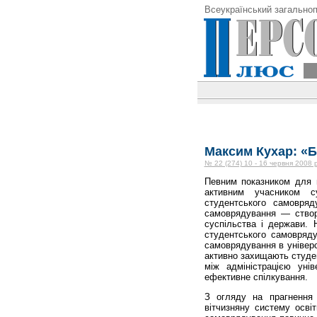
Всеукраїнський загальноп
Максим Кухар: «Б
№ 22 (274) 10 - 16 червня 2008 
Певним показником для 
активним учасником с
студентського самовряд
самоврядування — створ
суспільства і держави. 
студентського самовряду
самоврядування в універ
активно захищають студен
між адміністрацією уні
ефективне спілкування.
З огляду на прагнення 
вітчизняну систему осві