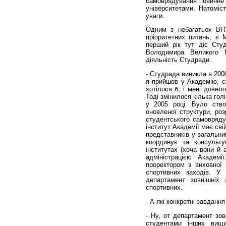
самоврядування повинне с
університетами. Натоміс
уваги.
Одним з небагатьох ВНЗ
пріоритетних питань, є 
перший рік тут діє Сту
Володимира Великого
діяльність Студради.
- Студрада виникла в 2000
я прийшов у Академію, са
хотілося б, і мені довел
Тоді змінилося кілька го
у 2005 році. Було створ
оновленої структури, ро
студентського самовряду
інститут Академії має св
представників у загальни
координує та консульту
інститутах (хоча вони й
адміністрацією Академі
проректором з виховної 
спортивних заходів. У
департамент зовнішніх з
спортивних.
- А які конкретні завдан
- Ну, от департамент зов
студентами інших вищи