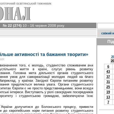
олітичний освітянський тижневик
№ 22 (274)
10 - 16 червня 2008 року
свіжий 
Пі
ільше активності та бажання творити»
2
року
2
визначення того, є молодь, студентство споживачем ачи
6
успільного життя в країні, слугує рівень розвитку
43
ування. Головна мета діяльності органів студентського
ення умов для самореалізації молодих людей на благо
37
Наприклад, у країнах Західної Європи питанням розвитку
31
вання приділяється велика увага. Органи студентського
25
ситетах Європи є не просто представницькими, вони всюди
тські інтереси. Виступають у ролі своєрідних посередників
19
верситету і студентською громадою, забезпечуючи їхнє
13
7
України долучитися до Болонського процесу, привести
ти до європейських норм питання розвитку студентського