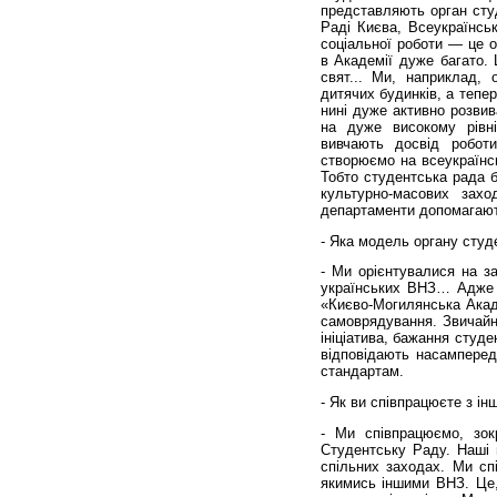
представляють орган сту
Раді Києва, Всеукраїнськ
соціальної роботи — це о
в Академії дуже багато. Ц
свят... Ми, наприклад, 
дитячих будинків, а тепер
нині дуже активно розвив
на дуже високому рівні
вивчають досвід робот
створюємо на всеукраїнсь
Тобто студентська рада б
культурно-масових захо
департаменти допомагают
- Яка модель органу сту
- Ми орієнтувалися на за
українських ВНЗ… Адже т
«Києво-Могилянська Акад
самоврядування. Звичайно
ініціатива, бажання студ
відповідають насамперед
стандартам.
- Як ви співпрацюєте з і
- Ми співпрацюємо, зок
Студентську Раду. Наші 
спільних заходах. Ми спі
якимись іншими ВНЗ. Це, 