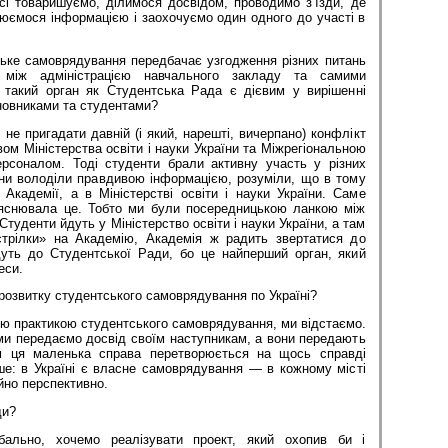
сі товаришуємо, ділимося досвідом, проводимо з’їзди, де
юємося інформацією і заохочуємо один одного до участі в
ське самоврядування передбачає узгодження різних питань
 між адміністрацією навчального закладу та самими
 такий орган як Студентська Рада є дієвим у вирішенні
новниками та студентами?
 не пригадати давній (і який, нарешті, вичерпано) конфлікт
вом Міністерства освіти і науки України та Міжрегіональною
рсоналом. Тоді студенти брали активну участь у різних
они володіли правдивою інформацією, розуміли, що в тому
Академії, а в Міністерстві освіти і науки України. Саме
’яснювала це. Тобто ми були посередницькою ланкою між
Студенти йдуть у Міністерство освіти і науки України, а там
стрілки» на Академію, Академія ж радить звертатися до
уть до Студентської Ради, бо це найперший орган, який
еси.
 розвитку студентського самоврядування по Україні?
ою практикою студентського самоврядування, ми відстаємо.
ми передаємо досвід своїм наступникам, а вони передають
м ця маленька справа перетворюється на щось справді
ше: в Україні є власне самоврядування — в кожному місті
йно перспективно.
ди?
бально, хочемо реалізувати проект, який охопив би і