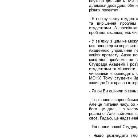
наукова діяльність. Ми в
ділимося досвідом, обмін
різних проектах.
- В першу чергу студент
та вирішення проблем
студентами. А наскільки
проблем, скажімо, між чи
- У зв’язку з цим не можу
між попереднім керівницт
Академією управління пе
акціях протесту. Адже в
конфлікті проблема не в 
Студрада Академії і роз
студентами та Міносвіти. 
чиновники «переводять 
МОНУ. Тому студенти йд
захищає їхні права і інтер
- Як би Ви оцінили рівень
- Порівняно з європейськ
Але це питання часу, бо 
його ще далі, і з часо
реальне. Але найголовні
своє. Гадаю, це надзвича
- Які плани вашої Студра
- Якщо розглядати гло