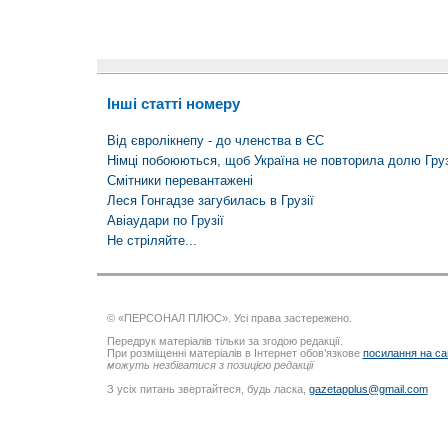
Інші статті номеру
Від євролікнепу - до членства в ЄС
Німці побоюються, щоб Україна не повторила долю Груз
Смітники перевантажені
Леся Гонгадзе загубилась в Грузії
Авіаудари по Грузії
Не стріляйте...
© «ПЕРСОНАЛ ПЛЮС». Усі права застережено.
Передрук матеріалів тільки за згодою редакції.
При розміщенні матеріалів в Інтернет обов’язкове
посилання на са
можуть незбігатися з позицією редакції
З усіх питань звертайтеся, будь ласка,
gazetapplus@gmail.com