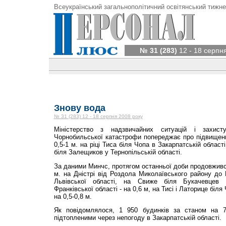
Всеукраїнський загальнополітичний освітянський тижне
№ 31 (283)
12 - 18 серпн
Знову вода
№ 31 (283) 12 - 18 серпня 2008 року
Міністерство з надзвичайних ситуацій і захист
Чорнобильської катастрофи попереджає про підвищенн
0,5-1 м. на ріці Тиса біля Чопа в Закарпатській області 
біля Залещиков у Тернопільській області.
За даними Минчс, протягом останньої доби продовжився
м. на Дністрі від Роздола Миколаївського району до
Львівської області, на Свиже біля Букачевцев Р
Франківської області - на 0,6 м, на Тисі і Латорице біля
на 0,5-0,8 м.
Як повідомлялося, 1 950 будинків за станом на 
підтопленими через непогоду в Закарпатській області.