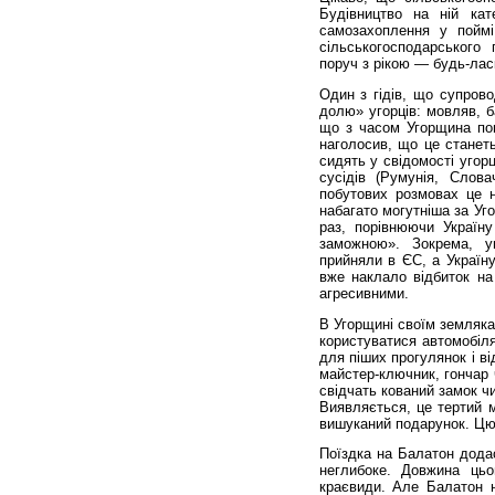
Будівництво на ній ка
самозахоплення у поймі
сільськогосподарського
поруч з рікою — будь-лас
Один з гідів, що супров
долю» угорців: мовляв, ба
що з часом Угорщина пов
наголосив, що це станеть
сидять у свідомості угорц
сусідів (Румунія, Слова
побутових розмовах це н
набагато могутніша за Уго
раз, порівнюючи Україн
заможною». Зокрема, у
прийняли в ЄС, а Україн
вже наклало відбиток на
агресивними.
В Угорщині своїм земляка
користуватися автомобіля
для піших прогулянок і ві
майстер-ключник, гончар 
свідчать кований замок ч
Виявляється, це тертий 
вишуканий подарунок. Цю 
Поїздка на Балатон дода
неглибоке. Довжина цьо
краєвиди. Але Балатон 