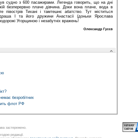
нув судно з 600 пасажирами. Легенда говорить, що на дні
якій безперервно плаче дівчина. Доки вона плаче, вода в
те півострів Тихані і тамтешнє абатство. Тут міститься
драша І та його дружини Анастасії (доньки Ярослава
одорожі Угорщиною і незабутніх вражень!
Олександр Гусєв
ією
ікт?
немає безробітних
рить флот РФ
ва застережено.
годою редакції.