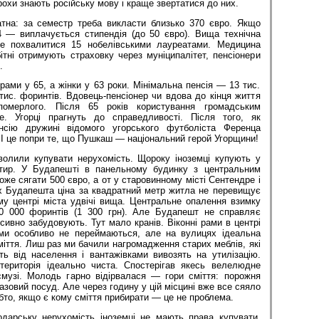
трохи знають російську мову і краще звертатися до них.
атна: за семестр треба викласти близько 370 євро. Якщо
 — виплачується стипендія (до 50 євро). Вища технічна
е похвалитися 15 нобелівськими лауреатами. Медицина
ітні отримують страховку через муніципалітет, пенсіонери
.
рами у 65, а жінки у 63 роки. Мінімальна пенсія — 13 тис.
ис. форинтів. Вдовець-пенсіонер чи вдова до кінця життя
омерлого. Після 65 років користування громадським
е. Угорці прагнуть до справедливості. Після того, як
нсію дружині відомого угорського футболіста Ференца
І це попри те, що Пушкаш — національний герой Угорщини!
волили купувати нерухомість. Щороку іноземці купують у
ртир. У Будапешті в панельному будинку з центральним
оже сягати 500 євро, а от у старовинному місті Сентендре і
х Будапешта ціна за квадратний метр житла не перевищує
му центрі міста удвічі вища. Центральне опалення взимку
0 000 форинтів (1 300 грн). Але Будапешт не справляє
нсивно забудовують. Тут мало кранів. Віконні рами в центрі
ами особливо не переймаються, але на вулицях ідеальна
іття. Лиш раз ми бачили нагромадження старих меблів, які
ть від населення і вантажівками вивозять на утилізацію.
територія ідеально чиста. Спостерігав якесь велелюдне
смузі. Молодь гарно відірвалася — гори сміття: порожня
азовий посуд. Але через годину у цій місцині вже все сяяло
то, якщо є кому сміття прибирати — це не проблема.
одарську нерухомість іноземці не мають права купувати.