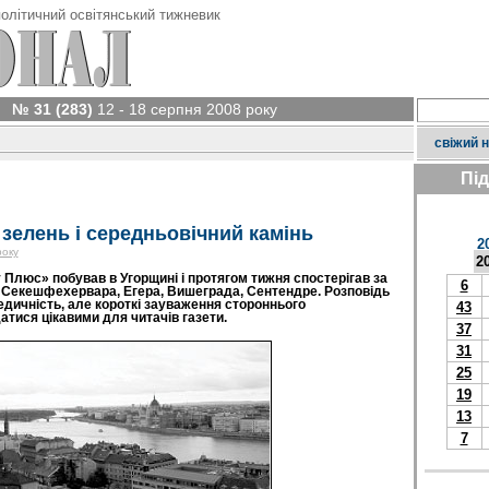
олітичний освітянський тижневик
№ 31 (283)
12 - 18 серпня 2008 року
свіжий 
Пі
 зелень і середньовічний камінь
2
року
2
Плюс» побував в Угорщині і протягом тижня спостерігав за
6
Секешфехервара, Егера, Вишеграда, Сентендре. Розповідь
дичність, але короткі зауваження стороннього
43
тися цікавими для читачів газети.
37
31
25
19
13
7