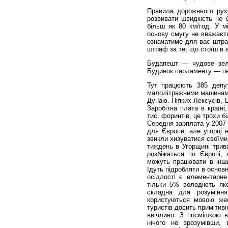
Правила дорожнього руху
розвивати швидкість не б
більш як 80 км/год. У м
осьову смугу не вважаєть
означатиме для вас штра
штраф за те, що стоїш в а
Будапешт — чудове зеле
Будинок парламенту — пе
Тут працюють 385 депут
малолітражними машинами 
Дунаю. Ніяких Лексусів, 
Заробітна плата в країні
тис. форинтів, це трохи б
Середня зарплата у 2007 
для Європи, але угорці н
звикли хизуватися своїми 
тиждень в Угорщині трива
розбіжаться по Європі, 
можуть працювати в інши
їдуть підробляти в основн
осідлості є елементарне
тільки 5% володіють як
складна для розуміння
користуються мовою жес
туристів досить примітивн
ввічливо. З посмішкою в
нічого не зрозумівши,