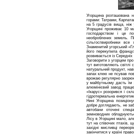
Угорщина розташована н
горами: Татрами, Карпата
на 5 градусів вища, ніж 
Угорщині проживає 10 мл
господарством і це по
необроблених земель. П
сільгоспвиробники все
Знаменитий угорський «Гл
його перекупила францу
розвивається із Середніх 
Заговорити з угорцем про
тут виготовляють світлі 
натуральний продукт, нав
запах клею не псував пов
врожаю регулярно заорюю
у майбутньому дасть їм х
алюмінієвий завод працю
«Ікарус» розорився і скл
гідротермальна енергетик
Нині Угорщина позиціону
добре доглядають, не заб
автобани оточені спец
земноводних обладнуються
Лісу в Угорщині мало, ал
тут на співочих птахів, 
західні мисливці переор
закінчитися у країні право