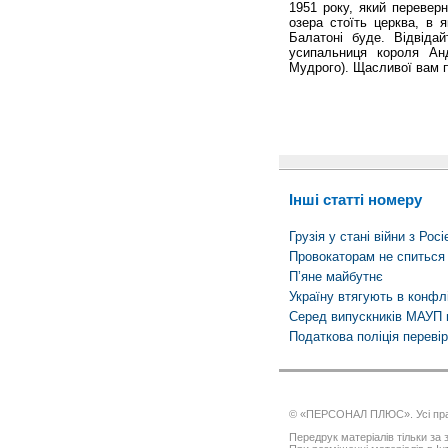
1951 року, який перевер
озера стоїть церква, в 
Балатоні буде. Відвідай
усипальниця короля Ан
Мудрого). Щасливої вам п
Інші статті номеру
Грузія у стані війни з Рос
Провокаторам не спиться
П’яне майбутнє
Україну втягують в конфл
Серед випускників МАУП 
Податкова поліція переві
© «ПЕРСОНАЛ ПЛЮС». Усі пра
Передрук матеріалів тільки за з