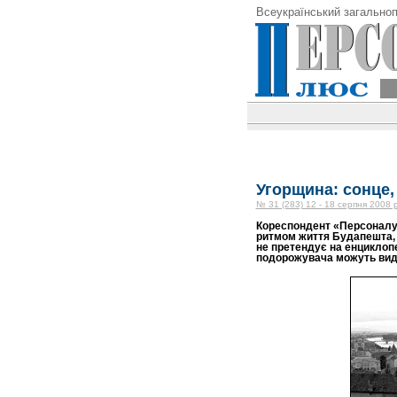
Всеукраїнський загальноп
Угорщина: сонце,
№ 31 (283) 12 - 18 серпня 2008 
Кореспондент «Персоналу 
ритмом життя Будапешта, 
не претендує на енциклопе
подорожувача можуть вида