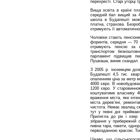
перехресті. Старі угорці 
Вища освіта в країні пл
середній бал вищий за 4
школа в Будапешті мож
платна, страхова. Безроб
отримують її автоматично
Чоловіки стають пенсіоне
форинтів, середня — 70 т
отримують пенсію за п
транспортом безкоштовн
парламент підвищив пе
Пушкаша, виник скандал. 
З 2005 р. іноземцям доз
Будапешті 4,5 тис. ква
опаленням ціна за метр м
4000 євро. В новобудова
1200 євро. У старовинно
коштуватиме власнику 4
враження міста, яке інте
міста дерев’яні, ремонт
чистота. Немає звалищ см
тут у певні дні приймаю
Прилегла до рік і озер 
зібрання у прибережній 
пивна тара, пакети, однор
первозданною красою. Тоб
Цікаво, що сільськогосп