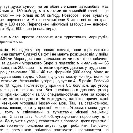
 тут дуже суворі: на автобані легковий автомобіль має
ільш як 130 км/год, між містами на звичайній трасі — не
істах — не більш як 50 км/год. Розворот через суцільну
ся порушенням. А от не увімкнене ближнє світло на трасі
ф у 130 євро. Переповнені міжміські автобуси — нонсенс:
втобусі, 600 євро (з пасажира).
не місто, просто створене для туристичних маршрутів.
рлина міста.
атів. На відміну від наших «слуг», вони користуються
на кшталт Судзукі Свіфт і не мають розкішних віл у поймі
БМВ чи Мерседесів під парламентом чи в місті не побачиш.
, за даними угорського Бюро з податків: мінімальна — 65
ільше, ніж 200 євро — стільки отримує двірник у Будапешті.
році становила 130 - 140 тис. форинтів (600 євро). Мало як
адзвичайно трудолюбиві і цінують кожну копійку, вони не
статками. Автомобіль угорець купує на 4 - 5 років. Робочий
є 40 годин. Після вступу країни в ЄС боялися, що угорці
але цього не сталося. Без спеціального дозволу угорці
х країнах Європи за 50 спеціальностями. Але за кордон
ому лікарі і педагоги. На мою думку, однією з причин такої
 незнання угорцями іноземних мов. Так, за статистикою,
оюсь іншою, крім угорської, мовою. Угорська мова дуже
, тому у спілкуванні з туристами місцеві мешканці
тів. Знання англійської обслуговуючого персоналу для
е. До туристів угорці ставляться з повагою, дуже привітно і
ам терпляче пояснюватимуть, куди треба йти. Так само,
 ви з посмішкою ввічливо подякуєте і залишитеся на