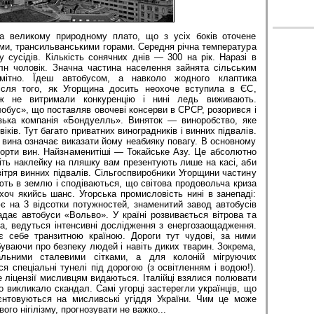
а великому природному плато, що з усіх боків оточене
ми, трансильванськими горами. Середня річна температура
у сусідів. Кількість сонячних днів — 300 на рік. Наразі в
н чоловік. Значна частина населення зайнята сільським
мітно. Їдеш автобусом, а навколо жодного клаптика
ісля того, як Угорщина досить неохоче вступила в ЄС,
 ж не витримали конкуренцію і нині ледь виживають.
обус», що поставляв овочеві консерви в СРСР, розорився і
зька компанія «Бондуелль». Виняток — виноробство, яке
віків. Тут багато приватних виноградників і винних підвалів.
 вина означає виказати йому неабияку повагу. В основному
сорти вин. Найзнаменитіші — Токайське Азу. Це абсолютно
іть наклейку на пляшку вам презентують лише на касі, аби
ітря винних підвалів. Сільгоспвиробники Угорщини частину
ть в землю і сподіваються, що світова продовольча криза
оч якийсь шанс. Угорська промисловість нині в занепаді:
є на 3 відсотки потужностей, знаменитий завод автобусів
адає автобуси «Вольво». У країні розвивається вітрова та
а, ведуться інтенсивні дослідження з енергозаощадження.
є себе транзитною країною. Дороги тут чудові, за ними
уваючи про безпеку людей і навіть диких тварин. Зокрема,
іальними сталевими сітками, а для колоній мігруючих
 спеціальні тунелі під дорогою (з освітленням і водою!).
е ліцензії мисливцям видаються. Італійці взялися полювати
що викликало скандал. Самі угорці застерегли українців, що
ієнтовуються на мисливські угіддя України. Чим це може
вого нігілізму, прогнозувати не важко...