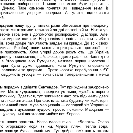
тегорично заборонене. І мови не може бути про якісь
 Дунаю. Таке химерне поняття як «виведення землі із
 призначення» угорцям невідоме. А гуляти, відпочивати
ка.
оджував нашу групу, кілька разів обмовився про «нещасну
гато ми втратили територій за дві світові війни. Натякнув,
ерне втрачене з допомогою розпорошеної діаспори. Але,
ся мирним шляхом. Націоналізм і навіть шовінізм глибоко
ів, вони добре пам’ятають завдані їм кривди. До всіх своїх
ччина, Україна) вони мають територіальні претензії і в
е приховують. Хоча угорці добре розуміють, що Україна
рщину і економічно, і військово, і демографічно. Наш гід не
у з Угорщиною або Румунією, називав першу «багатою і
горці були дуже здивовані, коли Румунію оперативно
у залишили за дверима... Проте коротке перебування в ЄС
 свідомість угорців — вони стали толерантнішими і менш
м пораджу відвідати Сентендре. Тут приїжджим заборонено
ми. Місто художників, народних умільців, музеїв створене
дпочинку. Здається, тут зупинився час: ось відчинить двері
чи лікар-антиквар. Про фах власника будинку чи майстерні
и глиняний глек. Муза марципанів — солодкий хіт Угорщини.
мигдаль з цукровою пудрою: просто і смачно. Марципан —
цукерку нині виготовляє майже вся Європа.
сть нових вражень. Назва слов’янська — «Болото». Озеро
го Угорського моря 77 км. Чудові пляжі, тепла вода,
не завжди буває привітним. Тут добре пам’ятають шторм