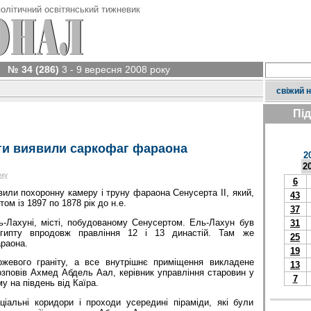
олітичний освітянський тижневик
№ 34 (286)
3 - 9 вересня 2008 року
свіжий 
Пі
оги виявили саркофаг фараона
2
2
оку
6
вили похоронну камеру і труну фараона Сенусерта II, який,
43
ом із 1897 по 1878 рік до н.е.
37
-Лахуні, місті, побудованому Сенусертом. Ель-Лахун був
31
гипту впродовж правління 12 і 13 династій. Там же
25
араона.
19
ожевого граніту, а все внутрішнє приміщення викладене
13
зповів Ахмед Абдель Аал, керівник управління старовин у
7
у на південь від Каїра.
іальні коридори і проходи усередині піраміди, які були