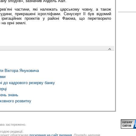
ману злодіїв», зазначив Абдель Аал.
рев’яні частини, які належать царському човну, а також
судини, прикрашені ієрогліфами. Сенусерт II був відомий
іригаційних проектів у районі Фаюма, що перетворило
 на орні землі.
ти Віктора Януковича
ими
і до кадрового резерву банку
ерці
вень знань
уховного розвитку
ва застережено.
годою редакції.
нтернет обов’язкове
посилання на сайт видання
.
Погляди авторів