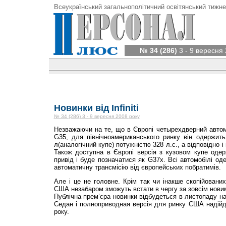
Всеукраїнський загальнополітичний освітянський тижне
№ 34 (286)
3 - 9 вересня 
Новинки від Infiniti
№ 34 (286) 3 - 9 вересня 2008 року
Незважаючи на те, що в Європі четырехдверний автом
G35, для північноамериканського ринку він одержить
л(аналогічний купе) потужністю 328 л.с., а відповідно і 
Також доступна в Європі версія з кузовом купе од
привід і буде позначатися як G37x. Всі автомобілі о
автоматичну трансмісію від європейських побратимів.
Але і це не головне. Крім так чи інакше скопійованих
США незабаром зможуть встати в чергу за зовсім новим
Публічна прем’єра новинки відбудеться в листопаду на
Седан і полноприводная версія для ринку США надійд
року.