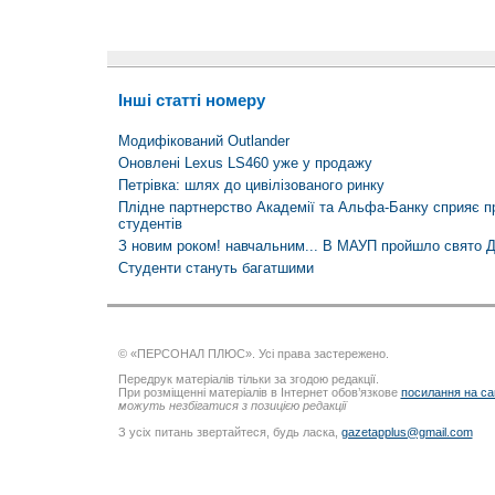
Інші статті номеру
Модифікований Outlander
Оновлені Lexus LS460 уже у продажу
Петрівка: шлях до цивілізованого ринку
Плідне партнерство Академії та Альфа-Банку сприяє 
студентів
З новим роком! навчальним... В МАУП пройшло свято
Студенти стануть багатшими
© «ПЕРСОНАЛ ПЛЮС». Усі права застережено.
Передрук матеріалів тільки за згодою редакції.
При розміщенні матеріалів в Інтернет обов’язкове
посилання на са
можуть незбігатися з позицією редакції
З усіх питань звертайтеся, будь ласка,
gazetapplus@gmail.com