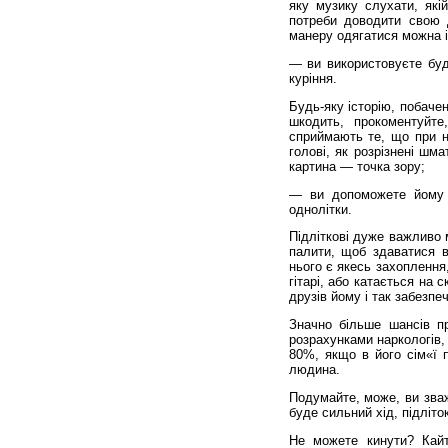
яку музику слухати, якій
потреби доводити свою д
манеру одягатися можна і 
— ви використовуєте буд
куріння.
Будь-яку історію, побачен
шкодить, прокоментуйте
сприймають те, що при н
голові, як розрізнені шм
картина — точка зору;
— ви допоможете йому с
однолітки.
Підліткові дуже важливо 
палити, щоб здаватися 
нього є якесь захоплення
гітарі, або катається на
друзів йому і так забезпеч
Значно більше шансів пр
розрахунками наркологів, в
80%, якщо в його сім«ї 
людина.
Подумайте, може, ви зваж
буде сильний хід, підліток
Не можете кинути? Кайт