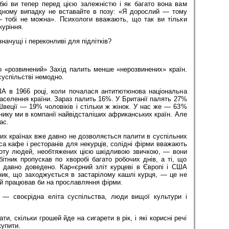
бкі ви тепер перед цією залежністю і як багато вона вам
дному випадку не вставайте в позу: «Я дорослий — тому
 тобі не можна». Психологи вважають, що так ви тільки
куріння.
значущі і переконливі для підлітків?
о «розвинений» Захід палить менше «нерозвинених» країн.
суспільстві немодно.
ША в 1966 році, коли почалася антитютюнова національна
аселення країни. Зараз палить 16%. У Британії палять 27%
 Швеції — 19% чоловіків і стільки ж жінок. У нас же — 63%
знику ми в компанії найвідсталіших африканських країн. Але
ас.
их країнах вже давно не дозволяється палити в суспільних
аса кафе і ресторанів для некурців, солідні фірми вважають
оту людей, необтяжених цією шкідливою звичкою, — вони
бітник пропускав по хворобі багато робочих днів, а ті, що
, давно доведено. Кар«єрний зліт курцеві в Європі і США
ник, що заходжується в застарілому кашлі курця, — це не
ий працював би на прославляння фірми.
і — своєрідна еліта суспільства, люди вищої культури і
и, скільки грошей йде на сигарети в рік, і які корисні речі
купити.