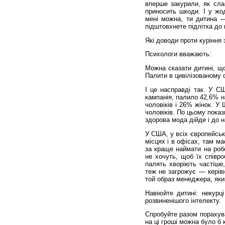
вперше закурили, як сла
приносить шкоди. І у жо
мені можна, ти дитина —
підштовхнете підлітка до 
Які доводи проти куріння 
Психологи вважають:
Можна сказати дитині, щ
Палити в цивілізованому 
І це насправді так. У С
кампанія, палило 42,6% н
чоловіків і 26% жінок. У
чоловіків. По цьому пока
здорова мода дійде і до н
У США, у всіх європейськ
місцях і в офісах, там м
за краще наймати на роб
не хочуть, щоб їх співро
палять хворіють частіше
теж не загрожує — керів
той образ менеджера, як
Навіюйте дитині: некурц
розвиненішого інтелекту.
Спробуйте разом порахуват
на ці гроші можна було б 