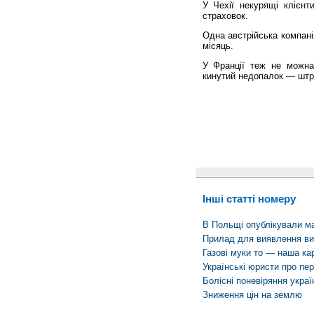
У Чехії некурящі клі­єн
страховок.
Одна австрійська компані
місяць.
У Франції теж не можна
кинутий недопалок — штр
Інші статті номеру
В Польщі опублікували ма
Прилад для виявлення ви
Газові муки то — наша ка
Українські юристи про пе
Болісні поневіряння украї
Зниження цін на землю