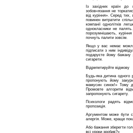
Із західних країн до 
зобов«язання не торкатис
від куріння». Серед тих,
повинен витратити спіль
компанії однолітків легш
однокласники не палять.
порозумнішають, куріння
почнуть палити зовсім.
Якщо у вас немає можли
підписати з ним індивіду
подаруєте йому бажану р
сигарети.
Відрепетируйте відмову
Будь-яка дитина одного 
пропонують йому закури
мамусин синок!» Тому до
Промовте алгоритм від
запропонують сигарету.
Психологи радять відм
пропозиція.
Аргументом може бути с
алергія. Може, краще по
Або бажання зберегти гол
всі уроки зробив?»