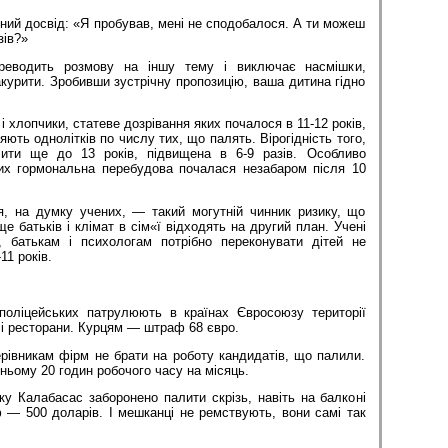
ний досвід: «Я пробував, мені не сподобалося. А ти можеш
зів?»
ереводить розмову на іншу тему і виключає насмішки,
акурити. Зробивши зустрічну пропозицію, ваша дитина гідно
.
 і хлопчики, статеве дозрівання яких почалося в 11-12 років,
няють однолітків по числу тих, що палять. Вірогідність того,
ити ще до 13 років, підвищена в 6-9 разів. Особливо
ких гормональна перебудова почалася незабаром після 10
я, на думку учених, — такий могутній чинник ризику, що
е батьків і клімат в сім«ї відходять на другий план. Учені
 батькам і психологам потрібно переконувати дітей не
11 років.
поліцейських патрулюють в країнах Євросоюзу території
и і ресторани. Курцям — штраф 68 євро.
рівникам фірм не брати на роботу кандидатів, що палили.
ьому 20 годин робочого часу на місяць.
ку Калабасас заборонено палити скрізь, навіть на балконі
 — 500 доларів. І мешканці не ремствують, вони самі так