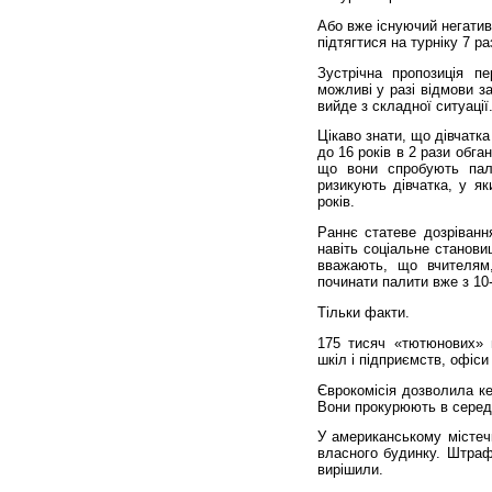
Або вже існуючий негатив
підтягтися на турніку 7 ра
Зустрічна пропозиція п
можливі у разі відмови з
вийде з складної ситуації
Цікаво знати, що дівчатка
до 16 років в 2 рази обга
що вони спробують пал
ризикують дівчатка, у я
років.
Раннє статеве дозріванн
навіть соціальне становищ
вважають, що вчителям,
починати палити вже з 10-
Тільки факти.
175 тисяч «тютюнових» 
шкіл і підприємств, офіс
Єврокомісія дозволила ке
Вони прокурюють в середн
У американському міс­теч
власного будинку. Штраф
вирішили.