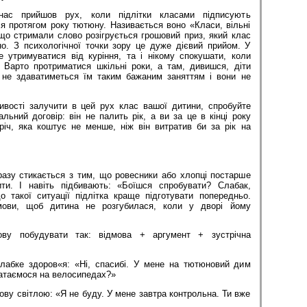
нас прийшов рух, коли підлітки класами підписують
я протягом року тютюну. Називається воно «Класи, вільні
 що стримали слово розігрується грошовий приз, який клас
но. З психологічної точки зору це дуже дієвий прийом. У
е утримуватися від куріння, та і нікому спокушати, коли
 Варто протриматися шкільні роки, а там, дивишся, діти
 не здаватиметься їм таким бажаним заняттям і вони не
вості залучити в цей рух клас вашої дитини, спробуйте
альний договір: він не палить рік, а ви за це в кінці року
іч, яка коштує не менше, ніж він витратив би за рік на
разу стикається з тим, що ровесники або хлопці постарше
ти. І навіть підбивають: «Боїшся спробувати? Слабак,
 такої ситуації підлітка краще підготувати попередньо.
мови, щоб дитина не розгубилася, коли у дворі йому
ову побудувати так: відмова + аргумент + зустрічна
лабке здоров«я: «Ні, спасибі. У мене на тютюновий дим
катаємося на велосипедах?»
ову світлою: «Я не бу­ду. У мене завтра контрольна. Ти вже