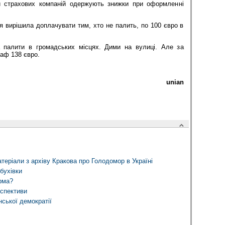
ти страхових компаній одержують знижки при оформленні
я вирішила доплачувати тим, хто не палить, по 100 євро в
 палити в громадських місцях. Дими на вулиці. Але за
аф 138 євро.
unian
теріали з архіву Кракова про Голодомор в Україні
бухівки
рма?
рспективи
нської демократії