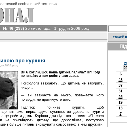
олітичний освітянський тижневик
№ 46 (298)
25 листопада - 1 грудня 2008 року
свіжий 
Пі
тиною про куріння
2
дня 2008 року
2
Ви б хотіли, щоб ваша дитина палила? Ні? Тоді
6
починайте з ним роботу вже зараз.
43
Психологи вважають, що дитина не закурить,
37
якщо...
31
— ви зважаєте на нього, поважаєте його
25
погляди, не пригнічуєте його.
19
Підліток починає курити, щоб
13
, що він вже виріс: адже суспільство дозволяє курити
7
є це робити дітям. Куріння для підлітка — жест: «Я тепер
и не пригнічують дитину, що дорослішає, поступово
ше і більше питань вирішувати самостійно: з ким дружити,