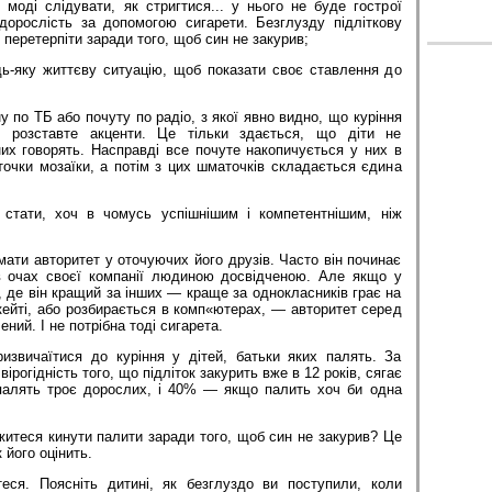
 моді слідувати, як стригтися... у нього не буде гострої
орослість за допомогою сигарети. Безглузду підліткову
перетерпіти заради того, щоб син не закурив;
ь-яку життєву ситуацію, щоб показати своє ставлення до
у по ТБ або почуту по радіо, з якої явно видно, що куріння
, розставте акценти. Це тільки здається, що діти не
их говорять. Насправді все почуте накопичується у них в
аточки мозаїки, а потім з цих шматочків складається єдина
тати, хоч в чомусь успішнішим і компетентнішим, ніж
мати авторитет у оточуючих його друзів. Часто він починає
в очах своєї компанії людиною досвідченою. Але якщо у
, де він кращий за інших — краще за однокласників грає на
 скейті, або розбирається в комп«ютерах, — авторитет серед
ений. І не потрібна тоді сигарета.
извичаїтися до куріння у дітей, батьки яких палять. За
ірогідність того, що підліток закурить вже в 12 років, сягає
палять троє дорослих, і 40% — якщо палить хоч би одна
итеся кинути палити заради того, щоб син не закурив? Це
 його оцінить.
еся. Поясніть дитині, як безглуздо ви поступили, коли