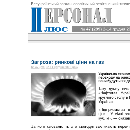
Всеукраїнський загальнополітичний освітянський тижне
№ 47 (299)
2-14 грудня 2
Загроза: ринкові ціни на газ
№ 47 (299) 2-14 грудня 2008 року
Українська економ
переходу на ринко
вони будуть введе
Таку думку вис
«Нафтогаз Укра
круглого столу в 
Україна».
«Підприємства 
ціни... У січні в
куб. м», — сказав
За його словами, ті, хто сьогодні закликають перей