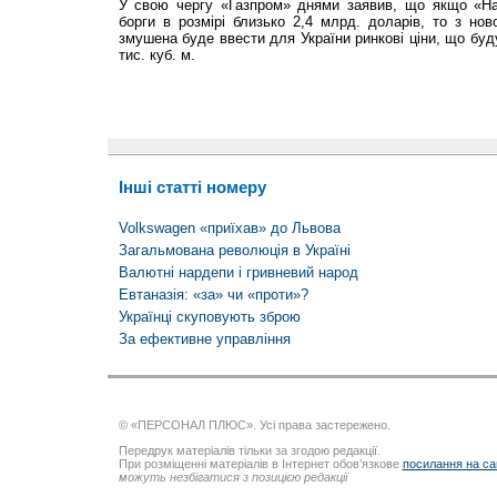
У свою чергу «Газпром» днями заявив, що якщо «На
борги в розмірі близько 2,4 млрд. доларів, то з нов
змушена буде ввести для України ринкові ціни, що буд
тис. куб. м.
Інші статті номеру
Volkswagen «приїхав» до Львова
Загальмована революція в Україні
Валютні нардепи і гривневий народ
Евтаназія: «за» чи «проти»?
Українці скуповують зброю
За ефективне управління
© «ПЕРСОНАЛ ПЛЮС». Усі права застережено.
Передрук матеріалів тільки за згодою редакції.
При розміщенні матеріалів в Інтернет обов’язкове
посилання на са
можуть незбігатися з позицією редакції