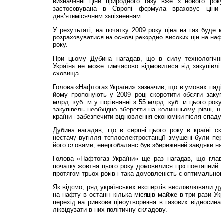
визначенні ціни природного газу вже з нового рок
застосовувана в Європі формула враховує ціни
дев’ятимісячним запізненням.
У результаті, на початку 2009 року ціна на газ буд
розраховуватися на основі рекордно високих цін на наф
року.
При цьому Дубина нагадав, що в силу технологічн
Україна не може тимчасово відмовитися від закупівлі 
сховища.
Голова «Нафтогаз України» зазначив, що в умовах паді
йому пропонують у 2009 році скоротити обсяги закуп
млрд. куб. м у порівнянні з 55 млрд. куб. м цього рок
закупівель необхідно зберегти на колишньому рівні, 
країни і забезпечити відновлення економіки після спаду
Дубина нагадав, що в серпні цього року в країні ск
нестачу вугілля теплоелектростанції змушені були пер
його словами, енергобаланс був збережений завдяки ная
Голова «Нафтогаз Ук­ра­їни» ще раз нагадав, що глав
початку жовтня цього року домовилися про поетапний п
протягом трьох років і така домовленість є оптимально
Як відомо, ряд українських експертів висловлювали ду
на нафту в останні кілька місяців майже в три рази Ук
перехід на ринкове ціноутворення в газових відносина
ліквідувати в них політичну складову.