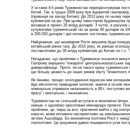
У останні 4-5 років Туркменістан переорієнтовував поста
Китай. Так, в грудні 2009 року був відкритий газопрові
(провінція на заході Китаю). До 2013 року по ньому пе
кубометрів на рік. При цьому інвестором будівництва т
вклавши в проект 20 млрд доларів. З чуток, в рахунок 
купуватиме туркменський газ за ціною 90 доларів за 100 
в 200-250 доларів і ціні колишніх постачань туркменсько
Найцікавіше, що незабаром Росія змушена буде конкуру
китайський ринок газу. До 2015 року, як раніше оголошу
поставлятиме до 30 млрд кубометрів до Китаю по т.з. 
Нагадаємо, що проблеми з Туркменією почалися минуло
Газпрому вирішило “покарати” центральноазіатських пар
диверсифікації. Проте, після такого кроку туркменське
ще більшу цікавість до інших ринків збуту “блакитного 
Як бачимо, процес охолодження відносин між колишні
йде абсолютно природним шляхом, маючи в основі екон
номінально отримали незалежність в 90-і, поступово ви
брата” і ментально, і економічно.
Туркменістан не схильний вступати в економічні блоки,
інакше, є однобоко орієнтовані міжнародні проекти. Поз
проблеми, це, перш за все, прагнення вийти з під контро
кажучи, може впливати несприятливо на зовнішньоеконо
зв’язки Ашхабада. Бо економічна політика Росії є неві
геополітики. Це розуміння давно поширилося усім пос