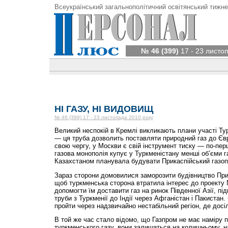
Всеукраїнський загальнополітичний освітянський тижне
№ 46 (399)
17 - 23 листо
НІ ГАЗУ, НІ ВИДОВИЩ
№ 46 (399) 17 - 23 листопада 2010 року
Великий неспокій в Кремлі викликають плани участі Ту
— ця труба дозволить поставляти природний газ до Євро
свою чергу, у Москви є свій інструмент тиску — по-пер
газова монополія купує у Туркменістану менші об’єми га
Казахстаном планувала будувати Прикаспійський газоп
Зараз сторони домовилися заморозити будівництво При
щоб туркменська сторона втратила інтерес до проекту
допомогти їм доставити газ на ринок Південної Азії, п
труби з Туркменії до Індії через Афганістан і Пакистан
пройти через надзвичайно нестабільний регіон, де досіл
В той же час стало відомо, що Газпром не має наміру 
туркменського газу, вони залишаться на колишньому, н