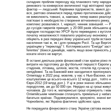
складних проблем переходу від планового типу народн
ринкового та конверсією величезної тоді мілітарної пр
фактор — людський. Керівники під­приємств, звиклі до 
вся, раптово опинилися перед прямо протилежною дій­с
не вимолюють товкачі, а, навпаки, тепер важко реалізу
пов’язані із необхідністю створення вітчизняного ринк
комплекс розвалився. І, нарешті, чинник зовнішній. — Р
до сусідів гаврилів принцип, у 20 000 разів збільшила ці
народне господарство УРСР було переведено з вугілля 
початку незалежності повалило українську економіку . 
обіцяють в разі передачі йому української труби встано
населення такі ж, як і для громадян Росії. Та ще Вергіл
українцям у “перекладі” І. Котляревського “Енеїди” заст
ferentes” (боюся данайців, навіть якщо вони приносять 
кохати нічого не вартує.
В останні декілька років фінансовий стан країни різко 
витрати на підготовку до футбольної першості Європи 
стадіонів, літовищ, шляхів, мостів, готелів під сучасну
непідйомні. Та на Банковій вже заходилися пропонуват
Олімпіаду в 2022 році, мовляв, у нас є Нью-Васюки, се
коштуватиме це всього-на-всього 12 млрд дол., тобто 
Євро-2012 (19 млрд дол.). У ці ж роки значно збільшен
породіллям, аж до 50 000 грн. Нерідко на ці гроші живут
чоловіків. До того ж, материнські гроші отримують і мам
Олімпійським чемпіонам сплачують преміальні у набага
багатьох країнах. Подовжувалися, зрозуміло, значні вит
Чорнобилю, які Україна фактично здійснює одна.
Не покращила фінансового стану України світова економ