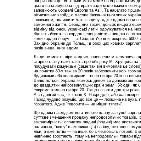
напризволяще, бо тільки мати може по-справжньому до
цього вона змушена підтирати зади маленьким іноземця
заповнюють борделі Європи та Азії. Та набагато гіршим,
вітчизняних хвойд, є масове бажання цнотливих україн
іноземцем, полишити Батьківщину, адже вдома вони не
заможного життя. Серед них тисячі доньок вищого ешел
відміну від юнок, українські легіні одружуватися на іно
бідність біжать за кордон і спеціалісти з вищою освітою
коли кордон поруч — зі Східної України, зокрема 6000, з
Західної України до Польщі; в обох цих країнах зарплат
разів вища, аніж вдома.
Люди не мають віри жодним запевненням керманичів п
старшого віку пам’ятають про обіцянку М. Хрущова на по
побудувати комунізьм (саме так він вимовляв це слово)
на початку 80-х теж за 20 років забезпечити усіх гро
будинками або квартирами. Тепер цифра 20 знов виникла
Виявляється, Україна якимось дивом за допомогою ново
до двадцятки найрозвинутіших країн землі. Усюди, як б
сакраментальна цифра 20. Якщо назвати два-три роки, 
А за довгий час, як казав Х. Насреддін, або хан помре
Народ чудово розуміє, що все це — локшина на вуха, 
горбатого. Адже “говорити — не мішки тягати”.
Ще одним наслідком негативного плану за куцої зарплат
суттєве зменшення продажу непродовольчих товарів. Іс
закономірність: спочатку людині (родині) має вистачати 
наличных, “кешу” в американців) на їжу, житлово-комуна
ліки, а вже потім — на інше, бо є черговість потреб. В
невпинно зростають, тому на непродовольчі товари від
чотири роки тому в універмагах було багато покупців, 