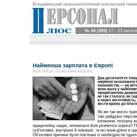
Всеукраїнський загальнополітичний освітянський тижне
№ 46 (399)
17 - 23 листо
Найменша зарплата в Європі
№ 46 (399) 17 - 23 листопада 2010 року
Два десятиліття тому 
омріяної незалежності
економістів, — як віт
вона мала у найближч
процвітаючою держав
не так сталося, як га
а через неготовність,
вести країну до благ
Як же так могло трап
такі райдужні перспе
копалини, потужну в
працелюбну націю, опинилася біля розбитого корита? При
суб’єктивні, внутрішні й зовнішні, та всі вони діяли в о
Об’єктивні причини були пов’язані із необхідністю одно