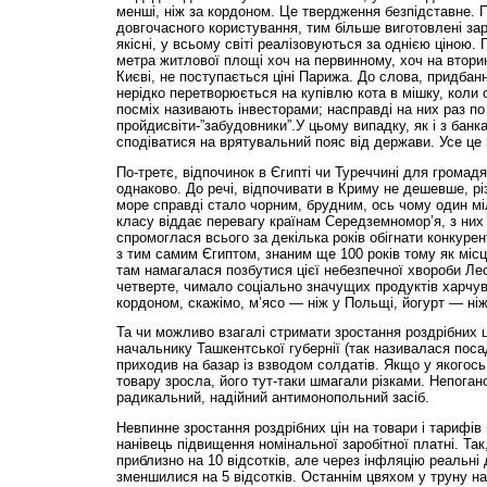
менші, ніж за кордоном. Це твердження безпідставне. П
довгочасного користування, тим більше виготовлені за
якісні, у всьому світі реалізовуються за однією ціною. 
метра житлової площі хоч на первинному, хоч на втори
Києві, не поступається ціні Парижа. До слова, придба
нерідко перетворюється на купівлю кота в мішку, коли 
посміх називають інвесторами; насправді на них раз по
пройдисвіти-”забудовники”.У цьому випадку, як і з банк
сподіватися на врятувальний пояс від держави. Усе це 
По-третє, відпочинок в Єгипті чи Туреччині для громадя
однаково. До речі, відпочивати в Криму не дешевше, рі
море справді стало чорним, брудним, ось чому один мі
класу віддає перевагу країнам Середземномор’я, з них 
спромоглася всього за декілька років обігнати конкурен
з тим самим Єгиптом, знаним ще 100 років тому як міс
там намагалася позбутися цієї небезпечної хвороби Леся
четверте, чимало соціально значущих продуктів харчува
кордоном, скажімо, м’ясо — ніж у Польщі, йогурт — ніж
Та чи можливо взагалі стримати зростання роздрібних ц
начальнику Ташкентської губернії (так називалася пос
приходив на базар із взводом солдатів. Якщо у якогось 
товару зросла, його тут-таки шмагали різками. Непогано
радикальний, надійний антимонопольний засіб.
Невпинне зростання роздрібних цін на товари і тарифів 
нанівець підвищення номінальної заробітної платні. Так,
приблизно на 10 відсотків, але через інфляцію реальні
зменшилися на 5 відсотків. Останнім цвяхом у труну н