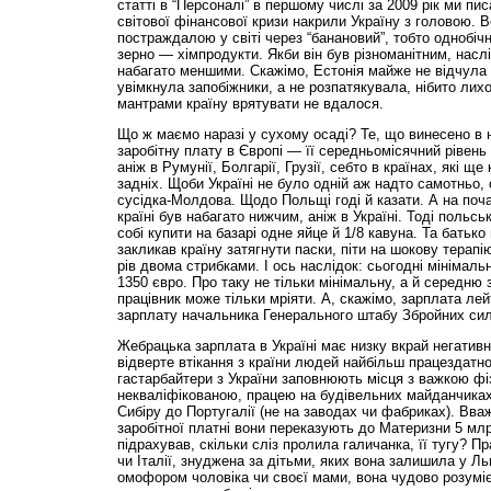
статті в “Персоналі” в першому числі за 2009 рік ми пис
світової фінансової кризи накрили Україну з головою. 
постраждалою у світі через “банановий”, тобто однобі
зерно — хімпродукти. Якби він був різноманітним, насл
набагато меншими. Скажімо, Естонія майже не відчула с
увімкнула запобіжники, а не розпатякувала, нібито лих
мантрами країну врятувати не вдалося.
Що ж маємо наразі у сухому осаді? Те, що винесено в 
заробітну плату в Європі — її середньомісячний рівен
аніж в Румунії, Болгарії, Грузії, себто в країнах, які ще
задніх. Щоби Україні не було одній аж надто самотньо,
сусідка-Молдова. Щодо Польщі годі й казати. А на поча
країні був набагато нижчим, аніж в Україні. Тоді польс
собі купити на базарі одне яйце й 1/8 кавуна. Та бать
закликав країну затягнути паски, піти на шокову терап
рів двома стрибками. І ось наслідок: сьогодні мінімал
1350 євро. Про таку не тільки мінімальну, а й середню 
працівник може тільки мріяти. А, скажімо, зарплата л
зарплату начальника Генерального штабу Збройних сил
Жебрацька зарплата в Україні має низку вкрай негативн
відверте втікання з країни людей найбільш працездатно
гастарбайтери з України заповнюють місця з важкою ф
некваліфікованою, працею на будівельних майданчиках,
Сибіру до Португалії (не на заводах чи фабриках). Вва
заробітної платні вони переказують до Материзни 5 млр
підрахував, скільки сліз пролила галичанка, її тугу? П
чи Італії, знуджена за дітьми, яких вона залишила у Ль
омофором чоловіка чи своєї мами, вона чудово розуміє