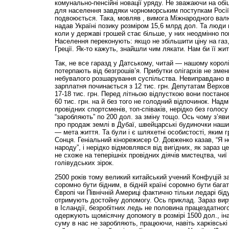
комунально-пенсійні новації уряду. Не зважаючи на обіц
для населення завдяки чорноморським поступкам Росії
подвоюється. Така, мовляв , вимога Міжнародного вал
надав Україні позику розміром 15,6 млрд дол. Та люди 
коли у державі грошей стає більше, у них неодмінно п
Населення переконують: якщо не збільшити ціну на газ
Греції. Як-то кажуть, знайшли чим лякати. Нам би її жит
Так, не все гаразд у Датському, читай — нашому королі
потерпають від безгрошів’я. Прибутки олігархів не зме
небувалого розшарування суспільства. Невиправдано в
зарплатня починається з 12 тис. грн. Депутатам Верхо
17-18 тис. грн. Перед літньою відпусткою вони постано
60 тис. грн. на й без того не голодний відпочинок. На
провідних спортсменів, топ-співаків, нерідко без голосу 
“заробляють” по 200 дол. за зміну тощо. Ось чому з’я
про продаж землі в Дубаї, швейцарські будиночки наши
— мета життя. Та були і є шляхетні особистості, яким 
Сонця. Геніальний кінорежисер О. Довженко казав, “Я 
народу”, і нерідко відмовлявся від вигідних, як зараз ц
не схоже на теперішніх провідних діячів мистецтва, чиї
голівудських зірок.
2500 років тому великий китайський учений Конфуцій заз
соромно бути бідним, в бідній країні соромно бути багат
Європі чи Північній Америці фактично тільки ледарі біду
отримують достойну допомогу. Ось приклад. Зараз вир
в Ісландії, безробітних ледь не половина працездатног
одержують щомісячну допомогу в розмірі 1500 дол., іна
суму в нас не заробляють, працюючи, навіть харківськ