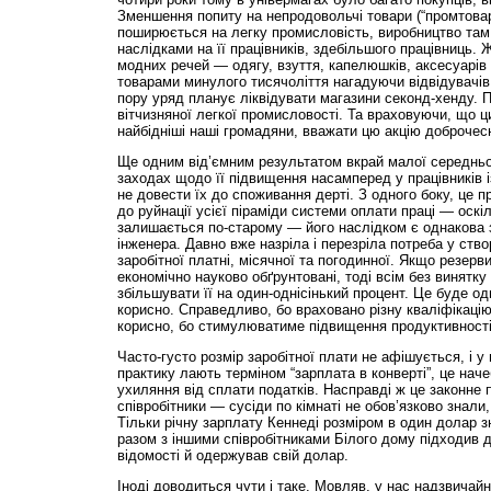
Зменшення попиту на непродовольчі товари (“промтова
поширюється на легку промисловість, виробництво там
наслідками на її працівників, здебільшого працівниць. Ж
модних речей — одягу, взуття, капелюшків, аксесуарів
товарами минулого тисячоліття нагадуючи відвідувачів
пору уряд планує ліквідувати магазини секонд-хенду. 
вітчизняної легкої промисловості. Та враховуючи, що 
найбідніші наші громадяни, вважати цю акцію доброчес
Ще одним від’ємним результатом вкрай малої середньо
заходах щодо її підвищення насамперед у працівників 
не довести їх до споживання дерті. З одного боку, це п
до руйнації усієї піраміди системи оплати праці — оскі
залишається по-старому — його наслідком є однакова з
інженера. Давно вже назріла і перезріла потреба у ство
заробітної платні, місячної та погодинної. Якщо резерви
економічно науково обґрунтовані, тоді всім без винятк
збільшувати її на один-однісінький процент. Це буде од
корисно. Справедливо, бо враховано різну кваліфікацію 
корисно, бо стимулюватиме підвищення продуктивності
Часто-густо розмір заробітної плати не афішується, і у 
практику лають терміном “зарплата в конверті”, це нач
ухиляння від сплати податків. Насправді ж це законне 
співробітники — сусіди по кімнаті не обов’язково знали,
Тільки річну зарплату Кеннеді розміром в один долар зна
разом з іншими співробітниками Білого дому підходив д
відомості й одержував свій долар.
Іноді доводиться чути і таке. Мовляв, у нас надзвичай