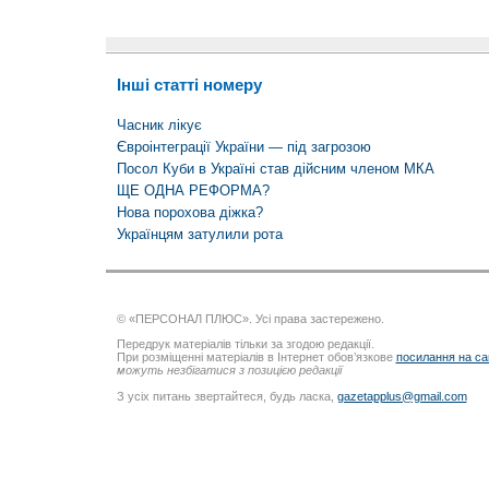
Інші статті номеру
Часник лікує
Євроінтеграції України — під загрозою
Посол Куби в Україні став дійсним членом МКА
ЩЕ ОДНА РЕФОРМА?
Нова порохова діжка?
Українцям затулили рота
© «ПЕРСОНАЛ ПЛЮС». Усі права застережено.
Передрук матеріалів тільки за згодою редакції.
При розміщенні матеріалів в Інтернет обов’язкове
посилання на са
можуть незбігатися з позицією редакції
З усіх питань звертайтеся, будь ласка,
gazetapplus@gmail.com