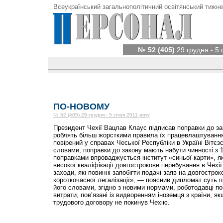
Всеукраїнський загальнополітичний освітянський тижне
№ 52 (405)
29 грудня - 5 
ПО-НОВОМУ
№ 52 (405) 29 грудня - 5 січня 2011 року
Президент Чехії Вацлав Клаус підписав поправки до зак
роблять більш жорсткими правила їх працевлаштування
повірений у справах Чеської Республіки в Україні Вітєз
словами, поправки до закону мають набути чинності з 
поправками впроваджується інститут «синьої карти», я
високої кваліфікації довгострокове перебування в Чехі
заходи, які повинні запобігти подачі заяв на довгостро
короткочасної легалізації», — пояснив дипломат суть пр
його словами, згідно з новими нормами, роботодавці п
витрати, пов’язані із видворенням іноземця з країни, як
трудового договору не покинув Чехію.