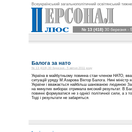
Всеукраїнський загальнополітичний освітянський тижне
№ 13 (418)
30 березня - 5
Балога за нато
№ 13 (418) 30 березня - 5 квітня 2011 року
Україна в майбутньому повинна стаи членом НАТО, вва
ситуацій уряду М.Азарова Віктор Балога. Нині міністр 
України і вважається найбільш шанованою людиною Зака
на минулих виборах отримала високий результат. В.Ба
повинні формуватися не з однієї політичної сили, а з т
Тоді і результати не забаряться.