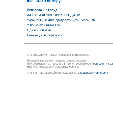
Інші статті номеру
Виправдання і осуд
ЖЕРТВИ ДОЛАРОВИХ КРЕДИТІВ
Українську землю продаватимуть іноземцям
У пошуках Святої Русі
Одісей і сирени
Евакуація як порятунок
© «ПЕРСОНАЛ ПЛЮС». Усі права застережено.
Передрук матеріалів тільки за згодою редакції.
При розміщенні матеріалів в Інтернет обов’язкове
посилання на са
можуть незбігатися з позицією редакції
З усіх питань звертайтеся, будь ласка,
gazetapplus@gmail.com