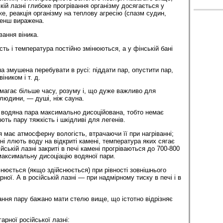
ькій лазні глибоке прогрівання організму досягається у
же, реакція організму на теплову агресію (спазм судин,
менш виражена.
вання віника.
ість і температура постійно змінюються, а у фінській бані
на змушена перебувати в русі: піддати пар, опустити пар,
іником і т. д.
имагає більше часу, розуму і, що дуже важливо для
 людини, — душі, ніж сауна.
і водяна пара максимально дисоційована, тобто немає
ють пару тяжкість і шкідливі для легенів.
я має атмосферну вологість, втрачаючи її при нагріванні;
і ллють воду на відкриті камені, температура яких сягає
ійській лазні закриті в печі камені прогріваються до 700-800
максимальну дисоціацію водяної пари.
йснюється (якщо здійснюється) при рівності зовнішнього
рної. А в російській лазні — при надмірному тиску в печі і в
ння пару бажано мати стелю вище, що істотно відрізняє
арної російської лазні: