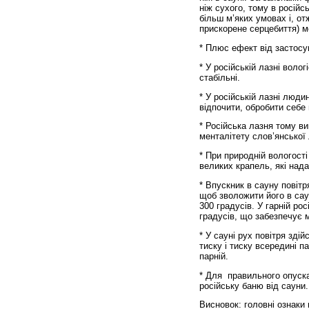
ніж сухого, тому в російс
більш м’яких умовах і, от
прискорене серцебиття) 
* Плюс ефект від застосу
* У російській лазні волог
стабільні.
* У російській лазні люди
відпочити, обробити себе в
* Російська лазня тому в
менталітету слов’янської
* При природній вологост
великих крапель, які нада
* Впускник в сауну повітр
щоб зволожити його в саун
300 градусів. У гарній рос
градусів, що забезпечує 
* У сауні рух повітря зді
тиску і тиску всередині па
парній.
* Для правильного опуска
російську баню від сауни.
Висновок: головні ознаки г