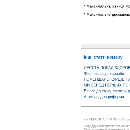
* Максимальна різниця мі
* Максимально дисоційов
Інші статті номеру
ДЕСЯТЬ ПОРАД ЗДОРО
Жир позначує хвороби
ПОМЕНШАЛО КУРЦІВ НА
МИ СЕРЕД ПЕРШИХ ПО
Епілог до сміху Нотатки 
Антинародна реформа
© «ПЕРСОНАЛ ПЛЮС». Усі пра
Передрук матеріалів тільки за з
При розміщенні матеріалів в І