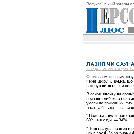
Всеукраїнський загальноп
ЛАЗНЯ ЧИ САУН
№ 17 (422) 28 квітня - 4 травня 
Очікуваним кінцевим резу
через шкіру. Є думка, що
вирішує питання очищення
В основі впливу на органі
принцип глибокого і силь
умови до природних, тим 
лазні, а більше — на вив
* Вологість вуличного пов
60%, а в сауні — 3-8%.
* Температура повітря в р
ніж в сауні. За законами 