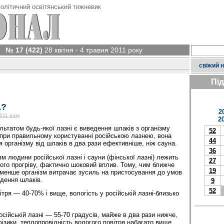
олітичний освітянський тижневик
№ 17 (422)
28 квітня - 4 травня 2011 року
свіжий 
Пі
А?
2
2011 року
2
льтатом будь-якої лазні є виведення шлаків з організму
52
 при правильному користуванні російською лазнею, вона
44
 організму від шлаків в два рази ефективніше, ніж сауна.
36
зм людини російської лазні і сауни (фінської лазні) лежить
27
ного прогріву, фактично шоковий вплив. Тому, чим ближче
19
менше організм витрачає зусиль на пристосування до умов
едення шлаків.
9
52
ітря — 40-70% і вище, вологість у російській лазні-близько
осійській лазні — 55-70 градусів, майже в два рази нижче,
фізики, теплопровідність вологого повітря набагато вище,