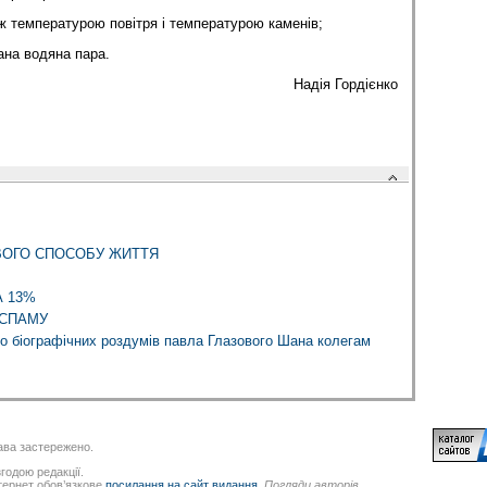
ж температурою повітря і температурою каменів;
ана водяна пара.
Надія Гордієнко
ВОГО СПОСОБУ ЖИТТЯ
 13%
 СПАМУ
до біографічних роздумів павла Глазового Шана колегам
ва застережено.
годою редакції.
нтернет обов’язкове
посилання на сайт видання
.
Погляди авторів