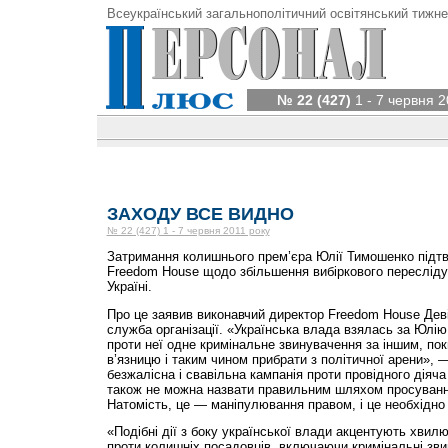
Всеукраїнський загальнополітичний освітянський тижне
№ 22 (427)
1 - 7 червня 2
ЗАХОДУ ВСЕ ВИДНО
№ 22 (427) 1 - 7 червня 2011 року
Затримання колишнього прем’єра Юлії Тимошенко підт
Freedom House щодо збільшення вибіркового пересліду
Україні.
Про це заявив виконавчий директор Freedom House Деві
служба організації. «Українська влада взялась за Юлі
проти неї одне кримінальне звинувачення за іншим, поки
в’язницю і таким чином прибрати з політичної арени», 
безжалісна і свавільна кампанія проти провідного діяча 
також не можна назвати правильним шляхом просуванн
Натомість, це — маніпулювання правом, і це необхідно
«Подібні дії з боку української влади акцентують хвил
проти колишніх посадовців, включаючи кримінальні зв