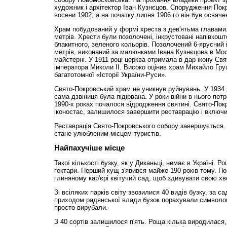
художник і архітектор Іван Кузнєцов. Спорудження Пок
восени 1902, а на початку липня 1906 го він був освяче
Храм побудований у формі хреста з дев'ятьма главами.
метрів. Хрести були позолочені, інкрустовані напівкош
блакитного, зеленого кольорів. Позолочений 6-ярусний 
метрів, виконаний за малюнками Івана Кузнєцова в Мос
майстерні. У 1911 році церква отримала в дар ікону Св
імператора Миколи II. Високо оцінив храм Михайло Гру
багатотомної «Історії України-Руси».
Свято-Покровський храм не уникнув руйнувань. У 1934 р
сама дзвіниця була підірвана. У роки війни в нього потр
1990-х роках почалося відродження святині. Свято-По
іконостас, залишилося завершити реставрацію і включи
Реставрація Свято-Покровського собору завершується. 
стане улюбленим місцем туристів.
Найпахучіше місце
Такої кількості бузку, як у Диканьці, немає в Україні.
гектари. Перший кущ з'явився майже 190 років тому. П
глиняному кар'єрі квітучий сад, щоб здивувати свою хв
Зі всіляких парків світу звозилися 40 видів бузку, за с
приходом радянської влади бузок порахували символом 
просто вирубали.
З 40 сортів залишилося п'ять. Роща кілька виродилася