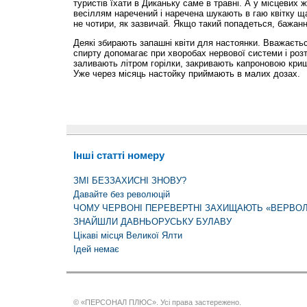
туристів їхати в Диканьку саме в травні. А у місцевих ж
весіллям наречений і наречена шукають в гаю квітку ща
не чотири, як зазвичай. Якщо такий попадеться, бажанн
Деякі збирають запашні квіти для настоянки. Вважаєть
спирту допомагає при хворобах нервової системи і розтя
заливають літром горілки, закривають капроновою криш
Уже через місяць настойку приймають в малих дозах.
Інші статті номеру
ЗМІ БЕЗЗАХИСНІ ЗНОВУ?
Давайте без революцій
ЧОМУ ЧЕРВОНІ ПЕРЕВЕРТНІ ЗАХИЩАЮТЬ «ВЕРВО
ЗНАЙШЛИ ДАВНЬОРУСЬКУ БУЛАВУ
Цікаві місця Великої Ялти
Ідей немає
© «ПЕРСОНАЛ ПЛЮС». Усі права застережено.