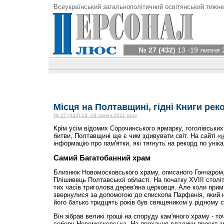
Всеукраїнський загальнополітичний освітянський тижне
№ 27 (432)
13 -19 липня 
Місця на Полтавщині, гідні Книги рек
№ 27 (432) 13 -19 липня 2011 року
Крім усім відомих Сорочинського ярмарку, гоголівських
битви, Полтавщині ще є чим здивувати світ. На сайті «
інформацію про пам'ятки, які тягнуть на рекорд по уніка
Самий Багатобанний храм
Близнюк Новомосковського храму, описаного Гончаром,
Плішивець Полтавської області. На початку XVIII столі
тих часів триголова дерев'яна церковця. Але коли при
звернулися за допомогою до єпископа Парфенія, який 
його батько тридцять років був священиком у рідному с
Він зібрав великі гроші на споруду кам'яного храму - то
собору Новомосковська. На прохання владики проект з