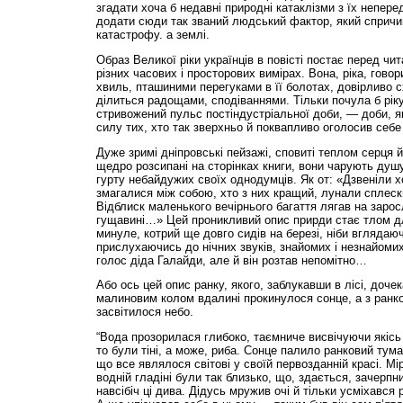
згадати хоча б недавні природні катаклізми з їх непер
додати сюди так званий людський фактор, який сприч
катастрофу. а землі.
Образ Великої ріки українців в повісті постає перед чит
різних часових і просторових вимірах. Вона, ріка, гов
хвиль, пташиними перегуками в її болотах, довірливо 
ділиться радощами, сподіваннями. Тільки почула б ріку
стривожений пульс постіндустріальної доби, — доби, я
силу тих, хто так зверхньо й поквапливо оголосив себе
Дуже зримі дніпровські пейзажі, сповиті теплом серця 
щедро розсипані на сторінках книги, вони чарують душу
гурту небайдужих своїх однодумців. Як от: «Дзвеніли хор
змагалися між собою, хто з них кращий, лунали сплески 
Відблиск маленького вечірнього багаття лягав на заросл
гущавині…» Цей проникливий опис прирди стає тлом дл
минуле, котрий ще довго сидів на березі, ніби вглядаюч
прислухаючись до нічних звуків, знайомих і незнайоми
голос діда Галайди, але й він розтав непомітно…
Або ось цей опис ранку, якого, заблукавши в лісі, доче
малиновим колом вдалині прокинулося сонце, а з ран
засвітилося небо.
“Вода прозорилася глибоко, таємниче висвічуючи якісь
то були тіні, а може, риба. Сонце палило ранковий туман
що все являлося світові у своїй первозданній красі. М
водній гладіні були так близько, що, здається, зачерп
навсібіч ці дива. Дідусь мружив очі й тільки усміхавс