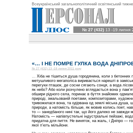
Всеукраїнський загальнополітичний освітянський тижне
№ 27 (432)
13 -19 липня 
«… І НЕ ПОМРЕ ГУЛКА ВОДА ДНІПРО
№ 27 (432) 13 -19 липня 2011 року
… Хіба не тішиться душа городянина, коли з бетонних п
метушливого мегаполіса виривається нарешті в замісь
перегуки пташок, де сосни сягають сонця, а вода лісов
як небо? Або коли розчулено вглядається вона у пам’я
обшири рідного села, поринає в буття знайомих одмал
природі, змальованій поетами, композиторами, художни
тривожилася вона, та одірвана од землі міська душа, 
природи, а натомість більше, як мовив колись поет, н
то — занедбаного нині так, що його далеко не завжди 
Натомість — напівпустельні індустріальні пейзажі, вод
придатна для пиття. Не виняток, на жаль, і Дніпро — го
якої п’ють мільйони.