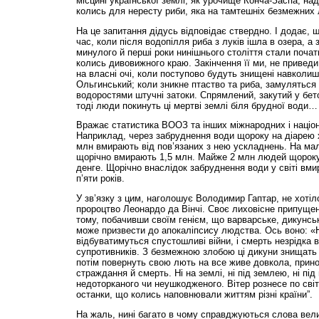
місцині української землі, як урочище Конча-Заспа, н
колись для нересту риби, яка на тамтешніх безмежних 
На це запитання дідусь відповідає ствердно. І додає, 
час, коли після водопілля риба з луків ішла в озера, а 
минулого й перші роки нинішнього століття стали початк
колись дивовижного краю. Закінчення її ми, не привед
на власні очі, коли поступово будуть знищені навколиш
Ольгинський; коли зникне птаство та риба, замуляться
водоростями штучні затоки. Спрямлений, закутий у бето
тоді люди покинуть ці мертві землі біля брудної води…
Вражає статистика ВООЗ та інших міжнародних і націо
Наприклад, через забруднення води щороку на діарею 
млн вмирають від пов’язаних з нею ускладнень. На мал
щорічно вмирають 1,5 млн. Майже 2 млн людей щороку
денге. Щорічно внаслідок забруднення води у світі вмир
п’яти років.
У зв’язку з цим, наголошує Володимир Гаптар, не хоті
пророцтво Леонардо да Вінчі. Своє лиховісне припущен
тому, побачивши своїм генієм, що варварське, дикунсь
може призвести до апокаліпсису людства. Ось воно: «
відбуватимуться спустошливі війни, і смерть незрідка 
супротивників. З безмежною злобою ці дикуни знищать 
потім повернуть свою лють на все живе довкола, прино
страждання й смерть. Ні на землі, ні під землею, ні пі
недоторканого чи неушкодженого. Вітер рознесе по сві
останки, що колись наповнювали життям різні країни”.
На жаль, нині багато в чому справджуються слова вел