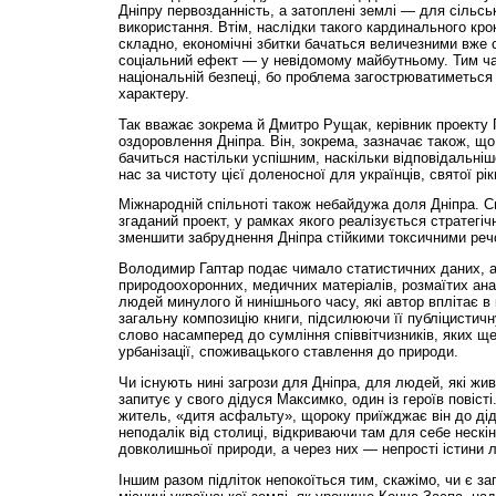
Дніпру первозданність, а затоплені землі — для сільс
використання. Втім, наслідки такого кардинального кр
складно, економічні збитки бачаться величезними вже с
соціальний ефект — у невідомому майбутньому. Тим ч
національній безпеці, бо проблема загострюватиметься
характеру.
Так вважає зокрема й Дмитро Рущак, керівник проекту
оздоровлення Дніпра. Він, зокрема, зазначає також, щ
бачиться настільки успішним, наскільки відповідальніш
нас за чистоту цієї доленосної для українців, святої рік
Міжнародній спільноті також небайдужа доля Дніпра. Св
згаданий проект, у рамках якого реалізується стратегіч
зменшити забруднення Дніпра стійкими токсичними реч
Володимир Гаптар подає чимало статистичних даних, а
природоохоронних, медичних матеріалів, розмаїтих ан
людей минулого й нинішнього часу, які автор вплітає в 
загальну композицію книги, підсилюючи її публіцистичн
слово насамперед до сумління співвітчизників, яких ще
урбанізації, споживацького ставлення до природи.
Чи існують нині загрози для Дніпра, для людей, які жи
запитує у свого дідуся Максимко, один із героїв повіст
житель, «дитя асфальту», щороку приїжджає він до ді
неподалік від столиці, відкриваючи там для себе нескін
довколишньої природи, а через них — непрості істини 
Іншим разом підліток непокоїться тим, скажімо, чи є за