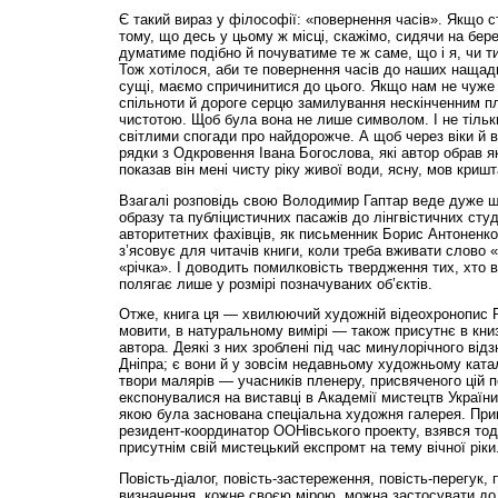
Є такий вираз у філософії: «повернення часів». Якщо с
тому, що десь у цьому ж місці, скажімо, сидячи на бер
думатиме подібно й почуватиме те ж саме, що і я, чи ти
Тож хотілося, аби те повернення часів до наших нащадк
сущі, маємо спричинитися до цього. Якщо нам не чуже 
спільноти й дороге серцю замилування нескінченним пл
чистотою. Щоб була вона не лише символом. І не тільк
світлими спогади про найдорожче. А щоб через віки й в
рядки з Одкровення Івана Богослова, які автор обрав як 
показав він мені чисту ріку живої води, ясну, мов кришт
Взагалі розповідь свою Володимир Гаптар веде дуже 
образу та публіцистичних пасажів до лінгвістичних студі
авторитетних фахівців, як письменник Борис Антоненко
з’ясовує для читачів книги, коли треба вживати слово «
«річка». І доводить помилковість твердження тих, хто 
полягає лише у розмірі позначуваних об’єктів.
Отже, книга ця — хвилюючий художній відеохронопис Рі
мовити, в натуральному вимірі — також присутнє в кни
автора. Деякі з них зроблені під час минулорічного ві
Дніпра; є вони й у зовсім недавньому художньому ката
твори малярів — учасників пленеру, присвяченого цій 
експонувалися на виставці в Академії мистецтв України
якою була заснована спеціальна художня галерея. При
резидент-координатор ООНівського проекту, взявся тод
присутнім свій мистецький експромт на тему вічної ріки
Повість-діалог, повість-застереження, повість-перегук, 
визначення, кожне своєю мірою, можна застосувати до