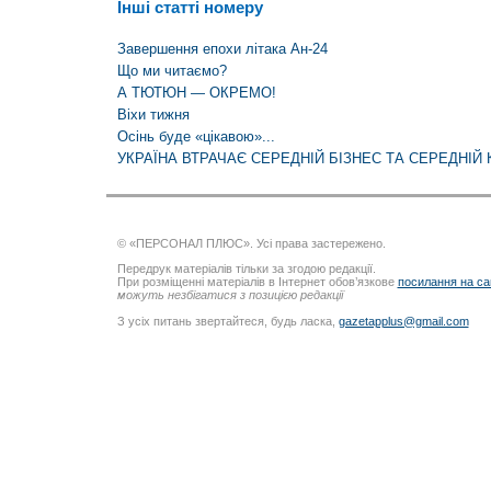
Інші статті номеру
Завершення епохи літака Ан-24
Що ми читаємо?
А ТЮТЮН — ОКРЕМО!
Віхи тижня
Осінь буде «цікавою»...
УКРАЇНА ВТРАЧАЄ СЕРЕДНІЙ БІЗНЕС ТА СЕРЕДНІЙ 
© «ПЕРСОНАЛ ПЛЮС». Усі права застережено.
Передрук матеріалів тільки за згодою редакції.
При розміщенні матеріалів в Інтернет обов’язкове
посилання на са
можуть незбігатися з позицією редакції
З усіх питань звертайтеся, будь ласка,
gazetapplus@gmail.com