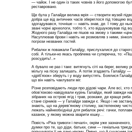
— чайок. І не один із таких човнів з його допомогою бу
реставровано.
Ще була у Галайди велика мрія — створити музей підво
добра ще від античних часів збереглося під товщею вод
здогадувався, точніше — навіть знав, де. І тому до ньо
звані чорні археологи, тобто ті, хто відшуковував під 
Жодного разу Галайда не пішов на змову з такими «цін
Насуплював брови і навіть не розмовляв з ними, зінкол
погрози незваних гостей.
Рибалки ж поважали Галайду, прислухалися до старого
собі. А тільки-но якась проблема чи суперечка, то: «Пі
розсудить!..»
А бувало не раз і таке: витягнуть сіті на берег, велику 
мільгу на піску залишать. А потім згадають Галайду —
«дріб’язок» зберуть і у воду випустять. Боялися Галай
що він навіть чаклувати міг.
Різне розповідають люди про дідові чари. Але всі, хто 
обов’язково навідували курінь Галайди, який завжди на
зібраних на острові ягід і трав, розкаже, де краще риба
стане сірників — у Галайди завжди є. Якщо і не застану
знають, що на дерев’яному столику, застеленому чист
лежать найнеобхідніші для рибалок речі: гачки, поплав
казанок, у якому можна зварити юшку…
Повість «Ріка тривоги і печалі», окрім уже зазначеного
думки про те, що діди, батьки, сини — геніальна триєд
порушувати її не дано нікому. Певно, що й сучасним то