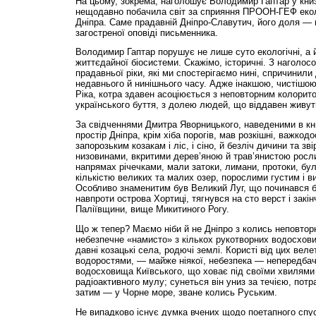
На цьому, зокрема, наголошує Володимир Гаптар у книзі 
нещодавно побачила світ за сприяння ПРООН-ГЕФ екол
Дніпра. Саме прадавній Дніпро-Славутич, його доля — 
загостреної оповіді письменника.
Володимир Гаптар порушує не лише суто екологічні, а 
життєдайної біосистеми. Скажімо, історичні. З наголосо
прадавньої ріки, які ми спостерігаємо нині, спричинил
недавнього й нинішнього часу. Адже інакшою, чистішою
Ріка, котра здавен асоціюється з неповторним колорито
українського буття, з долею людей, що віддавен живуть
За свідченнями Дмитра Яворницького, наведеними в кн
простір Дніпра, крім хіба порогів, мав розкішні, важкод
запорозьким козакам і ліс, і сіно, й безліч дичини та зві
низовинами, вкритими дерев’яною й трав’янистою росли
напрямах річечками, мали затоки, лимани, протоки, бул
кількістю великих та малих озер, порослими густим і ви
Особливо знаменитим був Великий Луг, що починався бі
навпроти острова Хортиці, тягнувся на сто верст і зак
Паліївщини, вище Микитиного Рогу.
Що ж тепер? Маємо ніби й не Дніпро з колись неповтор
небезпечне «намисто» з кількох рукотворних водосхови
давні козацькі села, родючі землі. Користі від цих вел
водоростями, — майже ніякої, небезпека — непередбач
водосховища Київського, що ховає під своїми хвилями 
радіоактивного мулу; сунеться він униз за течією, пот
затим — у Чорне море, зване колись Руським.
Не випадково існує думка вчених щодо поетапного спу