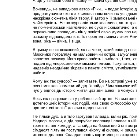
А ще упізнавав себе в ньому — таким був він сам п’ятд
Вочевидь, не випадково автор «Ріки…» подає історію д
продовжувачем якого з хвилюванням починає усвідомлю
наскрізна сюжетна лінія твору, й автор у її змалюванн
майстерність. Не по-журналістськи квапливо, як то тра
не по-менторськи нав’язливо, не сухо й схематично, а 
переконливо провадить він у повісті свою думку про нер
взаємну відповідальність їх перед мінливим ликом Ріки
вона, ріка — вічна. І віща.
В цьому сенсі показовий, як на мене, такий епідод повіс
Максимко потрапляє на мальовничий острів, загублений
заростях лозняку. Його краса вабить і рибалок, і тих, 
подалі від «переселених» міських пляжів. Накупатися, 
надвечір неодмінно зібрати в пакети сміття, утилізуват
робити.
Чому аж так суворо? — запитаєте. Бо на острові уже зо
осені мешкав знаменитий дід Галайда. Чим знаменитий
чує у відповідь історію життя цієї звичайної і в чомусь
Весь вік працював він у рибальській артілі. На сьогоде
дотеперішніх історичних подій, мав свою філософію бу
про життєві колізії довіряв щоденникові.
Не тільки дух, а й тіло гартував Галайда, цілий рік, при
Надворі морози, а дід прорубає ополонку і плаває в ні
тремтять від холоду, а Галайда на березі ще й снігом р
сімдесят п’ять не поступався нікому ні силою, ні рибал
як свою долоню. Складав навіть карти місцезнаходженн