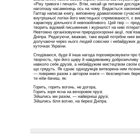
«Ріку тривоги і печалі». Втім, нехай це питання дослід
наголошу насамкінець ось на чому. Видається законо
Гаптар написав книгу, виповнену драматизмом сучасної 
внутрішньої логіки його мистецької спрямованості, є в
характеру діяльного й невпокійливого. Цей твір — про
творить відомий письменник і журналіст на ниві літерат
Невтомно організовуючи природоохоронні акції, пов’яза
Дніпра. Редагуючи, вважаю, таке вкрай потрібне нині в
долучаючи через нього людей совісних і небайдужих до
куточках України.
Сподіваюся, буде й інша нагода порозмірковувати про 
творчість, про його щиру й навдивовижу доброзичливу 
навколо себе друзів, а небайдужим мистецтвом своїм єд
що грядуть. Як єднає однодумців витворена ним пісенн
— повіримо разом з автором книги — безсмертних берег
ти ніби бачиш, як:
Горить, горить вогонь, не догора,
Горить зоря ясна на вечоровім прузі.
Зійшлись ми разом, — найвірніші друзі,
Зійшлись біля вогню, на березі Дніпра.