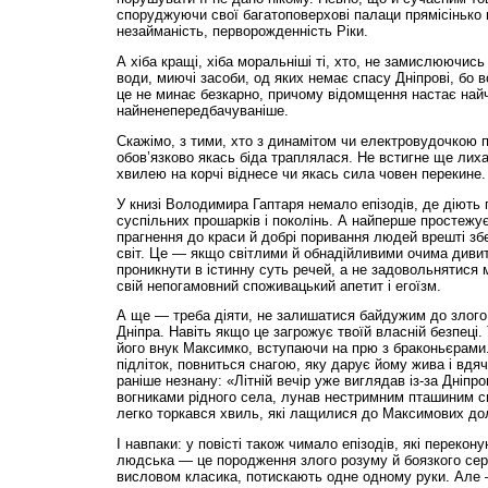
споруджуючи свої багатоповерхові палаци прямісінько н
незайманість, перворожденність Ріки.
А хіба кращі, хіба моральніші ті, хто, не замислюючись 
води, миючі засоби, од яких немає спасу Дніпрові, бо 
це не минає безкарно, причому відомщення настає най
найненепередбачуваніше.
Скажімо, з тими, хто з динамітом чи електровудочкою п
обов’язково якась біда траплялася. Не встигне ще лиха
хвилею на корчі віднесе чи якась сила човен перекине.
У книзі Володимира Гаптаря немало епізодів, де діють 
суспільних прошарків і поколінь. А найперше простежу
прагнення до краси й добрі поривання людей врешті зб
світ. Це — якщо світлими й обнадійливими очима диви
проникнути в істинну суть речей, а не задовольнятися 
свій непогамовний споживацький апетит і егоїзм.
А ще — треба діяти, не залишатися байдужим до злого 
Дніпра. Навіть якщо це загрожує твоїй власній безпеці. Т
його внук Максимко, вступаючи на прю з браконьєрами
підліток, повниться снагою, яку дарує йому жива і вдячн
раніше незнану: «Літній вечір уже виглядав із-за Дніпр
вогниками рідного села, лунав нестримним пташиним спі
легко торкався хвиль, які лащилися до Максимових д
І навпаки: у повісті також чимало епізодів, які перекон
людська — це породження злого розуму й боязкого серц
висловом класика, потискають одне одному руки. Але 