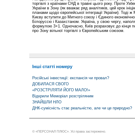
торгівлі з країнами СНД в травні цього року. Проте Уз
України в Зону (як вважає ряд аналітиків, цей крок ініці
планами щодо європейської інтеграції України). Тоді ж
Києву вступити до Митного союзу і Єдиного економічно
Білоруссю і Казахстаном. Україна, у свою чергу, напол
формулою 3+1. Одночасно, Київ розраховує до кінця по
про Зону вільної торгівлі з Європейським союзом.
Інші статті номеру
Російські інвестиції: експансія чи провал?
ДОБИЛАСЯ СВОГО
«РОЗСТРІЛЯТИ ЙОГО МАЛО!»
Відкрили Меморіал розстріляним
ЗНАЙШЛИ НЛО
ДНК-сумісність стає реальністю, але чи це природно?
© «ПЕРСОНАЛ ПЛЮС». Усі права застережено.