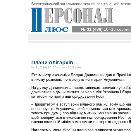
Всеукраїнський загальнополітичний освітянський тижне
№ 31 (436)
10 -16 серпня
Плани олігархів
№ 31 (436) 10 -16 серпня 2011 року
Екс-міністр економіки Богдан Данилишин дав в Празі ін
в якому розповів, чого хочуть «олігархи Януковича».
На думку Данилишина, представникам великого українс
дочекатися відміни митних бар’єрів між Україною і Єв
категорично проти підпорядкування Росії.
«Пріоритетом є вступ зони вільного обміну, тому що нав
спонсорують Януковича, який коливається між Брюссе
течуть при думці про відміну митних бар’єрів на заході.
щоб повернутися в економічне підпорядкування Росії р
сказав колишній міністр економіки в інтерв’ю виданню Il
Нагадаємо, уряд України планував підписати угоду про