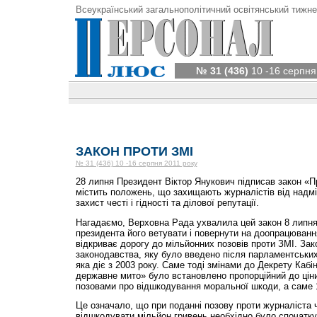
Всеукраїнський загальнополітичний освітянський тижне
№ 31 (436)
10 -16 серпня
ЗАКОН ПРОТИ ЗМІ
№ 31 (436) 10 -16 серпня 2011 року
28 липня Президент Віктор Янукович підписав закон «Пр
містить положень, що захищають журналістів від надмі
захист честі і гідності та ділової репутації.
Нагадаємо, Верховна Рада ухвалила цей закон 8 липня
президента його ветувати і повернути на доопрацювання
відкриває дорогу до мільйонних позовів проти ЗМІ. За
законодавства, яку було введено після парламентських
яка діє з 2003 року. Саме тоді змінами до Декрету Кабі
державне мито» було встановлено пропорційний до ціни
позовами про відшкодування моральної шкоди, а саме 
Це означало, що при поданні позову проти журналіста 
відшкодувати мільйон гривень необхідно було спочатку 