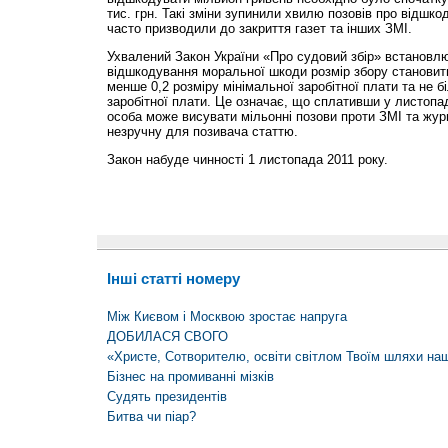
тис. грн. Такі зміни зупинили хвилю позовів про відшко
часто призводили до закриття газет та інших ЗМІ.
Ухвалений Закон України «Про судовий збір» встановлю
відшкодування моральної шкоди розмір збору становить
менше 0,2 розміру мінімальної заробітної плати та не б
заробітної плати. Це означає, що сплативши у листопаді
особа може висувати мільонні позови проти ЗМІ та жур
незручну для позивача статтю.
Закон набуде чинності 1 листопада 2011 року.
Інші статті номеру
Між Києвом і Москвою зростає напруга
ДОБИЛАСЯ СВОГО
«Христе, Сотворителю, освіти світлом Твоїм шляхи наш
Бізнес на промиванні мізків
Судять президентів
Битва чи піар?