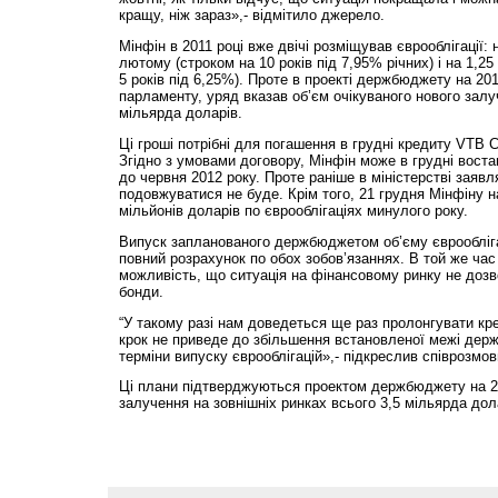
кращу, ніж зараз»,- відмітило джерело.
Мінфін в 2011 році вже двічі розміщував єврооблігації: 
лютому (строком на 10 років під 7,95% річних) і на 1,25
5 років під 6,25%). Проте в проекті держбюджету на 201
парламенту, уряд вказав об’єм очікуваного нового залу
мільярда доларів.
Ці гроші потрібні для погашення в грудні кредиту VTB C
Згідно з умовами договору, Мінфін може в грудні вост
до червня 2012 року. Проте раніше в міністерстві заяв
подовжуватися не буде. Крім того, 21 грудня Мінфіну 
мільйонів доларів по єврооблігаціях минулого року.
Випуск запланованого держбюджетом об’єму єврообліг
повний розрахунок по обох зобов’язаннях. В той же час
можливість, що ситуація на фінансовому ринку не дозв
бонди.
“У такому разі нам доведеться ще раз пролонгувати к
крок не приведе до збільшення встановленої межі дер
терміни випуску єврооблігацій»,- підкреслив співрозмов
Ці плани підтверджуються проектом держбюджету на 20
залучення на зовнішніх ринках всього 3,5 мільярда дол