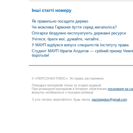
Інші статті номеру
Як правильно посадити дерево
Чи можлива Гармонія буття серед мегаполіса?
Олігархи бездумно експлуатують державні ресурси
Учітеся, брати мої, думайте, читайте...
У МАУП відбувся випуск спеціалістів Інституту права
Студент МАУП Ібрагім Алдатов — срібний призер Чемпіо
боротьби!
© «ПЕРСОНАЛ ПЛЮС». Усі права застережено.
Передрук матеріалів тільки за згодою редакції.
При розміщенні матеріалів в Інтернет обов’язкове
посилання на са
можуть незбігатися з позицією редакції
З усіх питань звертайтеся, будь ласка,
gazetapplus@gmail.com