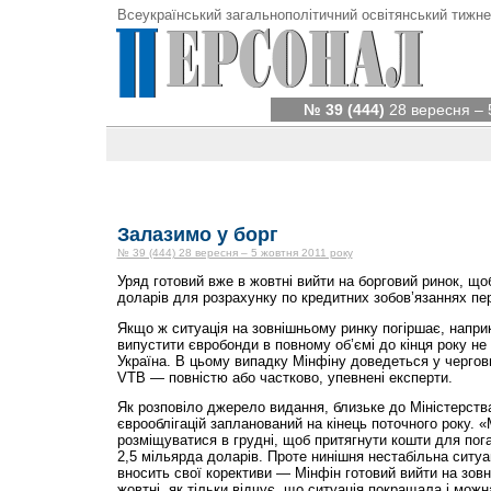
Всеукраїнський загальнополітичний освітянський тижне
№ 39 (444)
28 вересня – 
Залазимо у борг
№ 39 (444) 28 вересня – 5 жовтня 2011 року
Уряд готовий вже в жовтні вийти на борговий ринок, що
доларів для розрахунку по кредитних зобов’язаннях пер
Якщо ж ситуація на зовнішньому ринку погіршає, напри
випустити євробонди в повному об’ємі до кінця року не
Україна. В цьому випадку Мінфіну доведеться у чергов
VTB — повністю або частково, упевнені експерти.
Як розповіло джерело видання, близьке до Міністерства
єврооблігацій запланований на кінець поточного року. 
розміщуватися в грудні, щоб притягнути кошти для пога
2,5 мільярда доларів. Проте нинішня нестабільна ситуа
вносить свої корективи — Мінфін готовий вийти на зовні
жовтні, як тільки відчує, що ситуація покращала і мож