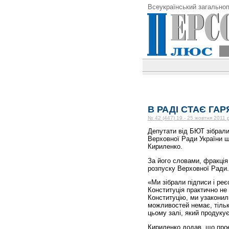
Всеукраїнський загальноп
В РАДІ СТАЄ ГАР
№ 42 (447) 19 - 25 жовтня 2011 
Депутати від БЮТ зібрали
Верховної Ради України ш
Кириленко.
За його словами, фракція
розпуску Верховної Ради.
«Ми зібрали підписи і реє
Конституція практично не
Конституцію, ми узаконили
можливостей немає, тільк
цьому залі, який продукує
Кириленко додав, що прое