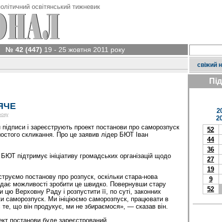
олітичний освітянський тижневик
№ 42 (447)
19 - 25 жовтня 2011 року
свіжий 
Пі
ЯЧЕ
2
року
2
 підписи і зареєструють проект постанови про саморозпуск
52
остого скликання. Про це заявив лідер БЮТ Іван
44
36
 БЮТ підтримує ініціативу громадських організацій щодо
27
19
струємо постанову про розпуск, оскільки стара-нова
9
 дає можливості зробити це швидко. Повернувши стару
52
 цю Верховну Раду і розпустити її, по суті, законних
и саморозпуск. Ми ініціюємо саморозпуск, працювати в
 те, що він продукує, ми не збираємося», — сказав він.
кт постанови буде зареєстрований.