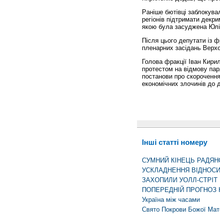
Раніше бютівці заблокува
регіонів підтримати декри
якою була засуджена Юлі
Після цього депутати із 
пленарних засідань Верхо
Голова фракції Іван Кирил
протестом на відмову пар
постанови про скорочення
економічних злочинів до д
Інші статті номеру
СУМНИЙ КІНЕЦЬ РАДЯН
УСКЛАДНЕННЯ ВІДНОС
ЗАХОПИЛИ УОЛЛ-СТРІТ
ПОПЕРЕДНІЙ ПРОГНОЗ 
Україна між часами
Свято Покрови Божої Мат