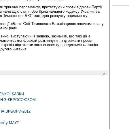
ли трибуну парламенту, протестуючи проти відмови Партії
міналізацію статті 365 Кримінального кодексу України, за
я Тимошенко. БЮТ зажадав розпуску парламенту.
фракції «Блок Юлії Тимошенко-Батьківщина» залишили залу
вної ради.
енко, виступаючи із заявою, зазначив, що такі дії є
ламентських фракцій розглянути і підтримати проект
 строків підготовки законопроекту про декриміналізацію
ругого читання.
СЬКОЇ КАЗКИ
ИН З ЄВРОСОЮЗОМ
НА ВИБОРИ-2012
ері у МАУП