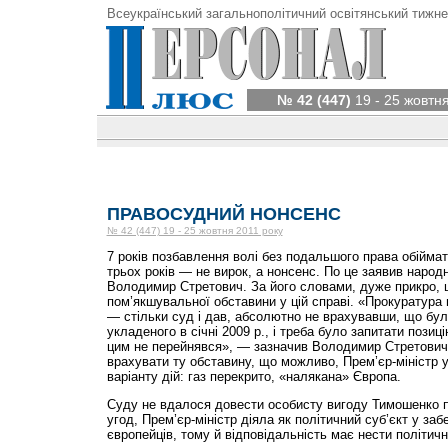
Всеукраїнський загальнополітичний освітянський тижне
№ 42 (447)
19 - 25 жовтня
ПРАВОСУДНИЙ НОНСЕНС
№ 42 (447) 19 - 25 жовтня 2011 року
7 років позбавлення волі без подальшого права обійма
трьох років — не вирок, а нонсенс. По це заявив народ
Володимир Стретович. За його словами, дуже прикро, 
пом’якшувальної обставини у цій справі. «Прокуратура 
— стільки суд і дав, абсолютно не врахувавши, що бул
укладеного в січні 2009 р., і треба було запитати позиц
цим не перейнявся», — зазначив Володимир Стретович 
врахувати ту обставину, що можливо, Прем’єр-міністр 
варіанту дій: газ перекрито, «налякана» Європа.
Суду не вдалося довести особисту вигоду Тимошенко п
угод, Прем’єр-міністр діяла як політичний суб’єкт у забе
європейців, тому й відповідальність має нести політичн