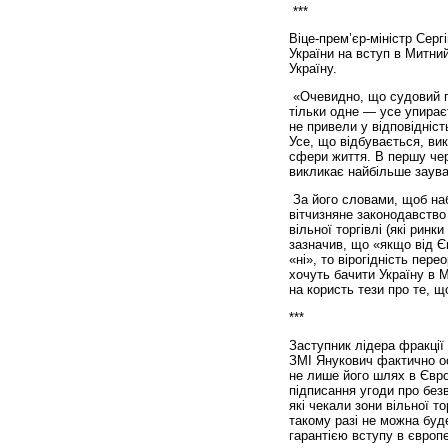
***
Віце-прем’єр-міністр Сергі
України на вступ в Митни
Україну.
«Очевидно, що судовий пр
тільки одне — усе упирає
не привели у відповідніс
Усе, що відбувається, в
сфери життя. В першу чер
викликає найбільше заува
За його словами, щоб на
вітчизняне законодавство
вільної торгівлі (які ринк
зазначив, що «якщо від Є
«ні», то вірогідність пер
хочуть бачити Україну в 
на користь тези про те, щ
***
Заступник лідера фракці
ЗМІ Янукович фактично о
не лише його шлях в Євро
підписання угоди про безв
які чекали зони вільної то
такому разі не можна буде
гарантією вступу в європ