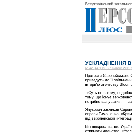
Всеукраїнський загальноп
УСКЛАДНЕННЯ В
№ 42 (447) 19 - 25 жовтня 2011 
Протести Європейського С
приведуть до її звільненн
інтерв’ю агентству Bloom
«Суть не в тому, подобаєт
тому, що існує верховенст
потрібно шанувати», — за
Янукович закликав Європе
справи Тимошенко. «Крим
від європейської інтеграц
Він підкреслив, що Україн
отримати членство. «Угод