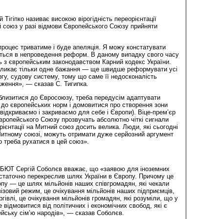
й Тігіпко називає високою вірогідність переорієнтації
й союз у разі відмови Європейського Союзу прийняти
оцес триватиме і буде апеляція. Я можу констатувати
ться в непроведення реформ. В даному випадку свого часу
ть з європейським законодавством Карний кодекс України.
икликає тільки одне бажання — ще швидше реформувати усі
гу, судову систему, тому що саме її недосконалість
ження», — сказав С. Тигипка.
близитися до Євросоюзу, треба передусім адаптувати
 до європейських норм і домовитися про створення зони
и відкриваємо і закриваємо для себе і Європи). Віце-прем’єр
вропейського Союзу прозвучать абсолютно чіткі сигнали
еорієнтації на Митний союз досить велика. Люди, які сьогодні
Митному союзі, можуть отримати дуже серйозний аргумент
о треба рухатися в цей союз».
ї БЮТ Сергій Соболєв вважає, що «заявою для іноземних
статочно перекреслив шлях України в Європу. Причому це
пу — це шлях мільйонів наших співгромадян, які чекали
ізовий режим, це очікування мільйонів наших підприємців,
ргівлі, це очікування мільйонів громадян, які розуміли, що у
 відмовитися від політичних і економічних свобод, які є
ейську сім’ю народів», — сказав Соболєв.