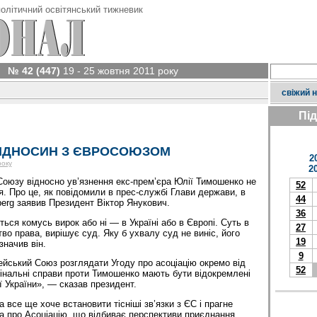
олітичний освітянський тижневик
№ 42 (447)
19 - 25 жовтня 2011 року
свіжий 
Пі
ІДНОСИН З ЄВРОСОЮЗОМ
2
року
2
оюзу відносно ув’язнення екс-прем’єра Юлії Тимошенко не
52
я. Про це, як повідомили в прес-службі Глави держави, в
44
berg заявив Президент Віктор Янукович.
36
ься комусь вирок або ні — в Україні або в Європі. Суть в
27
во права, вирішує суд. Яку б ухвалу суд не виніс, його
19
значив він.
9
йський Союз розглядати Угоду про асоціацію окремо від
52
інальні справи проти Тимошенко мають бути відокремлені
ії України», — сказав президент.
а все ще хоче встановити тісніші зв’язки з ЄС і прагне
а про Асоціацію, що відбиває перспективи приєднання