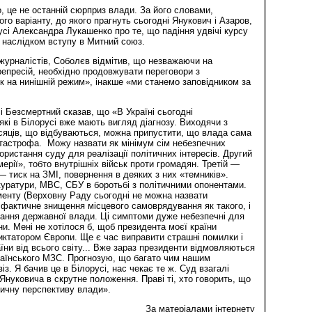
, це не останній сюрприз влади. За його словами,
о варіанту, до якого прагнуть сьогодні Янукович і Азаров,
усі Александра Лукашенко про те, що падіння удвічі курсу
 наслідком вступу в Митний союз.
журналістів, Соболєв відмітив, що незважаючи на
епресій, необхідно продовжувати переговори з
к на нинішній режим», інакше «ми станемо заповідником за
і Безсмертний сказав, що «В Україні сьогодні
кі в Білорусі вже мають вигляд діагнозу. Виходячи з
місяців, що відбуваються, можна припустити, що влада сама
катастрофа. Можу назвати як мінімум сім небезпечних
ристання суду для реалізації політичних інтересів. Другий
рії», тобто внутрішніх військ проти громадян. Третій —
— тиск на ЗМІ, повернення в деяких з них «темників».
уратури, МВС, СБУ в боротьбі з політичними опонентами.
енту (Верховну Раду сьогодні не можна назвати
фактичне знищення місцевого самоврядування як такого, і
вання державної влади. Ці симптоми дуже небезпечні для
и. Мені не хотілося б, щоб президента моєї країни
иктатором Європи. Ще є час виправити страшні помилки і
аїни від всього світу... Вже зараз президенти відмовляються
раїнського МЗС. Прогнозую, що багато чим нашим
із. Я бачив це в Білорусі, нас чекає те ж. Суд взагалі
Януковича в скрутне положення. Праві ті, хто говорить, що
тичну перспективу влади».
За матеріалами інтернету