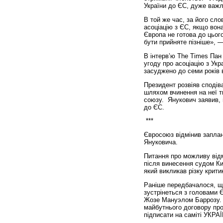
України до ЄС, дуже важл
В той же час, за його сло
асоціацію з ЄС, якщо во
Європа не готова до цього
бути прийняте пізніше», —
В інтерв’ю The Times Пан
угоду про асоціацію з Ук
засуджено до семи років 
Президент розвіяв сподів
шляхом вчинення на неї 
союзу. Янукович заявив, 
до ЄС.
***
Євросоюз відмінив заплан
Януковича.
Питання про можливу відм
після винесення судом Ки
який викликав різку крити
Раніше передбачалося, що
зустрінеться з головами 
Жозе Мануэлом Баррозу. С
майбутнього договору про 
підписати на саміті УКРАЇ