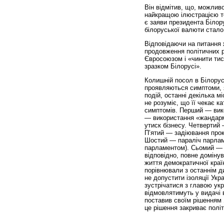
Він відмітив, що, можливо
найкращою ілюстрацією тог
є заяви президента Білор
білоруської валюти стало
Відповідаючи на питання 
продовження політичних р
Євросоюзом і «чинити тис
зразком Білорусі».
Колишній посол в Білорус
проявляються симптоми, я
подій, останні декілька 
не розуміє, що її чекає 
симптомів. Перший — вико
— використання «жандарме
утиск бізнесу. Четвертий 
П’ятий — задіювання прок
Шостий — параліч парлам
парламентом). Сьомий — 
відповідно, повне доміну
життя демократичної країн
порівнювали з останнім д
не допустити ізоляції Укр
зустрічатися з главою ук
відмовлятимуть у видачі в
поставив своїм рішенням 
це рішення закриває полі