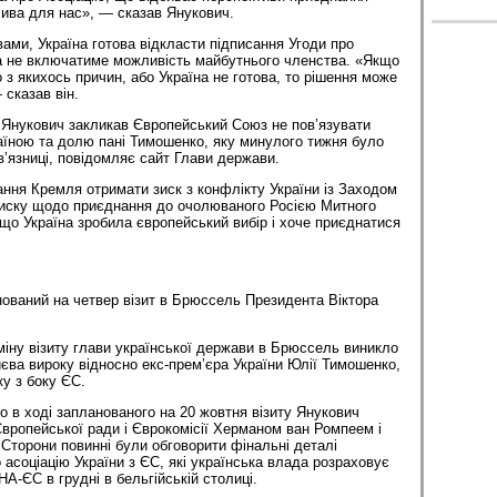
ива для нас», — сказав Янукович.
вами, Україна готова відкласти підписання Угоди про
на не включатиме можливість майбутнього членства. «Якщо
 з якихось причин, або Україна не готова, то рішення може
 сказав він.
 Янукович закликав Європейський Союз не пов’язувати
раїною та долю пані Тимошенко, яку минулого тижня було
в’язниці, повідомляє сайт Глави держави.
ання Кремля отримати зиск з конфлікту України із Заходом
тиску щодо приєднання до очолюваного Росією Митного
що Україна зробила європейський вибір і хоче приєднатися
ований на четвер візит в Брюссель Президента Віктора
іну візиту глави української держави в Брюссель виникло
єва вироку відносно екс-прем’єра України Юлії Тимошенко,
ку з боку ЄС.
 в ході запланованого на 20 жовтня візиту Янукович
Європейської ради і Єврокомісії Херманом ван Ромпеем і
торони повинні були обговорити фінальні деталі
асоціацію України з ЄС, які українська влада розраховує
НА-ЄС в грудні в бельгійській столиці.