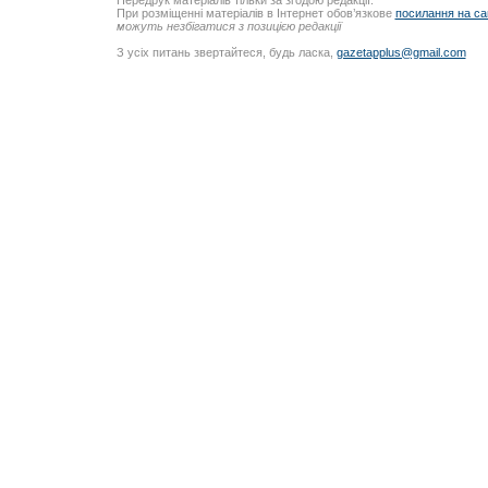
Передрук матеріалів тільки за згодою редакції.
При розміщенні матеріалів в Інтернет обов’язкове
посилання на са
можуть незбігатися з позицією редакції
З усіх питань звертайтеся, будь ласка,
gazetapplus@gmail.com