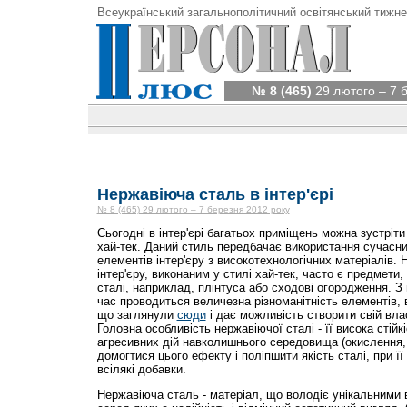
Всеукраїнський загальнополітичний освітянський тижне
№ 8 (465)
29 лютого – 7 
Нержавіюча сталь в інтер'єрі
№ 8 (465) 29 лютого – 7 березня 2012 року
Сьогодні в інтер'єрі багатьох приміщень можна зустріт
хай-тек. Даний стиль передбачає використання сучасни
елементів інтер'єру з високотехнологічних матеріалів.
інтер'єру, виконаним у стилі хай-тек, часто є предмети,
сталі, наприклад, плінтуса або сходові огородження. З
час проводиться величезна різноманітність елементів,
що заглянули
сюди
і дає можливість створити свій влас
Головна особливість нержавіючої сталі - її висока стійк
агресивних дій навколишнього середовища (окислення, к
домогтися цього ефекту і поліпшити якість сталі, при ї
всілякі добавки.
Нержавіюча сталь - матеріал, що володіє унікальними