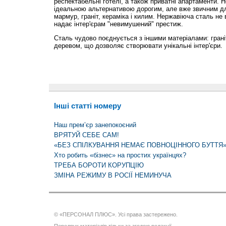
респектабельні готелі, а також приватні апартаменти. 
ідеальною альтернативою дорогим, але вже звичним дл
мармур, граніт, кераміка і килим. Нержавіюча сталь не 
надає інтер'єрам "невимушений" престиж.
Сталь чудово поєднується з іншими матеріалами: гран
деревом, що дозволяє створювати унікальні інтер'єри.
Інші статті номеру
Наш прем’єр занепокоєний
ВРЯТУЙ СЕБЕ САМ!
«БЕЗ СПІЛКУВАННЯ НЕМАЄ ПОВНОЦІННОГО БУТТЯ
Хто робить «бізнес» на простих українцях?
ТРЕБА БОРОТИ КОРУПЦІЮ
ЗМІНА РЕЖИМУ В РОСІЇ НЕМИНУЧА
© «ПЕРСОНАЛ ПЛЮС». Усі права застережено.