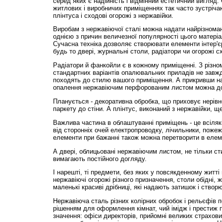
серед яких є надійність і відмінний естетичний вигляд.
житлових і виробничих приміщеннях так часто зустріча
плінтуса і сходові огорожі з нержавійки.
Виробам з нержавіючої сталі можна надати найрізнома
однією з причин величезної популярності цього матеріа
Сучасна техніка дозволяє створювати елементи інтер'є
будь то двері, журнальні столи, радіатори чи огорожі с
Радіатори й фанкойли є в кожному приміщенні. З різном
стандартних варіантів опалювальних приладів не завжди
походять до стилю вашого приміщення. А прикривши нав
опалення нержавіючим перфорованим листом можна до
Планується - декоративна обробка, що приховує нерівн
паркету до стіни. А плінтус, виконаний з нержавійки, ще
Важлива частина в облаштуванні приміщень - це всілякі
від сторонніх очей електропроводку, лічильники, пожежну
елементи при бажанні також можна перетворити в елеме
А двері, облицьовані нержавіючим листом, не тільки ст
вимагають постійного догляду.
І нарешті, ті предмети, без яких у повсякденному житті 
нержавіючі огорожі різного призначення, столи обідні, ж
маленькі красиві дрібниці, які надають затишок і створ
Нержавіюча сталь різних колірних обробок і рельєфів 
рішенням для оформлення кімнат, чий імідж і престиж
значення: офіси директорів, прийомні великих страхових