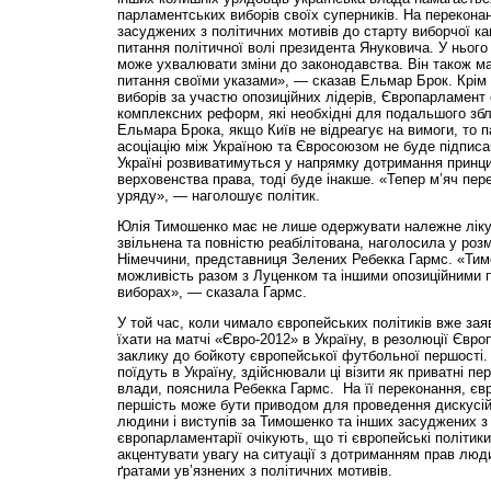
парламентських виборів своїх суперників. На переконан
засуджених з політичних мотивів до старту виборчої к
питання політичної волі президента Януковича. У нього
може ухвалювати зміни до законодавства. Він також м
питання своїми указами», — сказав Ельмар Брок. Крім 
виборів за участю опозиційних лідерів, Європарламент о
комплексних реформ, які необхідні для подальшого зб
Ельмара Брока, якщо Київ не відреагує на вимоги, то 
асоціацію між Україною та Євросоюзом не буде підписан
Україні розвиватимуться у напрямку дотримання принци
верховенства права, тоді буде інакше. «Тепер м’яч пере
уряду», — наголошує політик.
Юлія Тимошенко має не лише одержувати належне ліку
звільнена та повністю реабілітована, наголосила у роз
Німеччини, представниця Зелених Ребекка Гармс. «Ти
можливість разом з Луценком та іншими опозиційними п
виборах», — сказала Гармс.
У той час, коли чимало європейських політиків вже за
їхати на матчі «Євро-2012» в Україну, в резолюції Євр
заклику до бойкоту європейської футбольної першості. 
поїдуть в Україну, здійснювали ці візити як приватні пер
влади, пояснила Ребекка Гармс. На її переконання, є
першість може бути приводом для проведення дискусій
людини і виступів за Тимошенко та інших засуджених з 
європарламентарії очікують, що ті європейські політики,
акцентувати увагу на ситуації з дотриманням прав люди
ґратами ув’язнених з політичних мотивів.