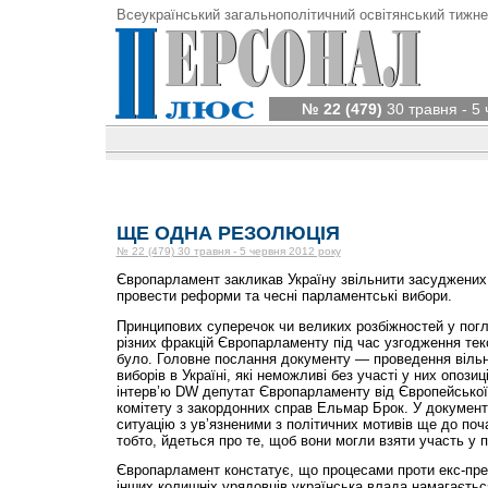
Всеукраїнський загальнополітичний освітянський тижне
№ 22 (479)
30 травня - 5
ЩЕ ОДНА РЕЗОЛЮЦІЯ
№ 22 (479) 30 травня - 5 червня 2012 року
Європарламент закликав Україну звільнити засуджених
провести реформи та чесні парламентські вибори.
Принципових суперечок чи великих розбіжностей у пог
різних фракцій Європарламенту під час узгодження текс
було. Головне послання документу — проведення вільн
виборів в Україні, які неможливі без участі у них опозиц
інтерв’ю DW депутат Європарламенту від Європейської 
комітету з закордонних справ Ельмар Брок. У документ
ситуацію з ув’язненими з політичних мотивів ще до поча
тобто, йдеться про те, щоб вони могли взяти участь у 
Європарламент констатує, що процесами проти екс-пре
інших колишніх урядовців українська влада намагаєтьс