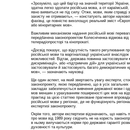
«Зрозуміло, що цей бар’єр на значній території України,
здатна легко здолати російська мова, а от караїмській,
явно виявиться не під силу. Отже, мови, яким справді з
захисту не отримають», — констатують автори наукової
фахівці, це повністю вихолощує реальний зміст «Європе
або міноритарних мов».
Важливим механізмом надання російській мові переваг
передбачена законопроектом Колесніченка відмова від
телерадіопросторі та кінопрокаті.
«Досвід показує, що відсутність такого регулювання п
російської мови та маргіналізації української внаслідо
можливостей. Відтак, держава повинна застосовувати 
дискримінації», або «під­тримчих дій» для української м
застосовували й застосовують багато демократичних к
мов», — зазначають науковці.
Ще один аспект, на який звертають увагу експерти, стос
законопроекту, якою передбачено, що в усіх загальних
закладах забезпечується вивчення державної мови і одн
мов меншин з урахуванням поширеності цих мов на відпо
практиці за цією статтею приховане прагнення впровад
російської мови у регіонах, де не функціонують регіон
експертизі законопроекту.
Окрім того, автори експертизи відзначають, що навіть 
про мови від 1989 року свідчить не на користь законопр
в ньому вилучаються норми про державні гарантії розви
духовності та культури.