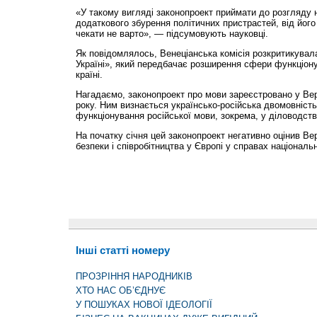
«У такому вигляді законопроект приймати до розгляду н
додаткового збурення політичних пристрастей, від його
чекати не варто», — підсумовують науковці.
Як повідомлялось, Венеціанська комісія розкритикувал
Україні», який передбачає розширення сфери функціону
країні.
Нагадаємо, законопроект про мови зареєстровано у Вер
року. Ним визнається українсько-російська двомовність
функціонування російської мови, зокрема, у діловодстві,
На початку січня цей законопроект негативно оцінив Вер
безпеки і співробітництва у Європі у справах націонал
Інші статті номеру
ПРОЗРІННЯ НАРОДНИКІВ
ХТО НАС ОБ’ЄДНУЄ
У ПОШУКАХ НОВОЇ ІДЕОЛОГІЇ