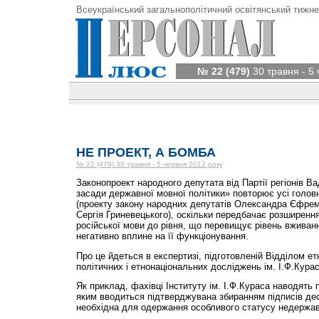
Всеукраїнський загальнополітичний освітянський тижне
№ 22 (479)
30 травня - 5
НЕ ПРОЕКТ, А БОМБА
№ 22 (479) 30 травня - 5 червня 2012 року
Законопроект народного депутата від Партії регіонів В
засади державної мовної політики» повторює усі головн
(проекту закону народних депутатів Олександра Єфре
Сергія Гриневецького), оскільки передбачає розширен
російської мови до рівня, що перевищує рівень вживання
негативно вплине на її функціонування.
Про це йдеться в експертизі, підготовленій Відділом етн
політичних і етнонаціональних досліджень ім. І.Ф.Кура
Як приклад, фахівці Інституту ім. І.Ф.Кураса наводять 
яким вводиться підтверджувана збиранням підписів де
необхідна для одержання особливого статусу недержавн