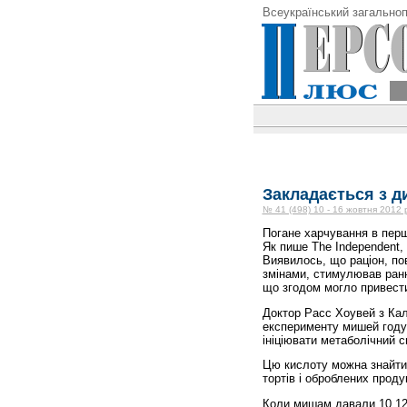
Всеукраїнський загальноп
Закладається з д
№ 41 (498) 10 - 16 жовтня 2012 
Погане харчування в перш
Як пише The Independent,
Виявилось, що раціон, по
змінами, стимулював ранн
що згодом могло привести
Доктор Расс Хоувей з Кал
експерименту мишей годув
ініціювати метаболічний 
Цю кислоту можна знайти 
тортів і оброблених продук
Коли мишам давали 10,12 