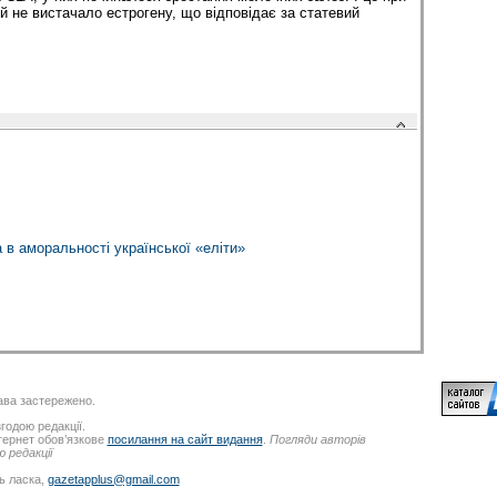
 не вистачало естрогену, що відповідає за статевий
а в аморальності української «еліти»
ва застережено.
годою редакції.
нтернет обов’язкове
посилання на сайт видання
.
Погляди авторів
 редакції
ь ласка,
gazetapplus@gmail.com