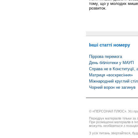
тому, що у молодих мишей
розвиток.
Інші статті номеру
Піррова перемога
День бібліотеки у МАУП
Справа не в Конституції, 
Матриця «воскресіння»
Міжнародний круглий стіл
Чорний ворон не загинув
© «ПЕРСОНАЛ ПЛЮС». Усі пра
Передрук матеріалів тільки за з
При розміщенні матеріалів в І
можуть незбігатися з позицією
З усіх питань звертайтеся, буд