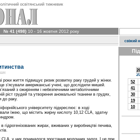
олітичний освітянський тижневик
№ 41 (498)
10 - 16 жовтня 2012 року
свіжий 
Пі
итинства
2
року
2
і роки життя підвищує ризик розвитку раку грудей у жінки.
52
 це з’ясували американські учені, що дослідили мишей.
41
в’язаний з ожирінням і небезпечними метаболічними
ій ріст грудей та утворення аномальної тканини в грудях,
30
 до раку.
19
10
іфорнійського університету підкреслює: в ході
али їжею, що містить жирну кислоту 10,12 CLA, здатну
синдром.
в гідрогенізованих жирах, вживаних у виробництві печива,
тів.
CLA, у них починалося зростання молочних залоз. І це при