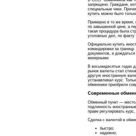
запрещено. Граждане, ко
специальные чеки. Приче
купить можно было тольк
Примерно в то же время,
по завышенной цене, а пе
такая процедура была ст
уголовных дел, по факту
Официально купить иност
командировки за границу.
документов, и дождаться
мизерными.
В восьмидесятых годах д
рынок валюты стал стихи
другую иностранную валют
устанавливал курс. Толь
обменники приобрели сов
Современные обмен
Обменный пункт — место, 
подлинность иностранные 
праве регулировать курс
Сделка с валютой в обмен
быстро;
надежно;