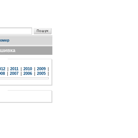
номер
дшивка
012
|
2011
|
2010
|
2009
|
008
|
2007
|
2006
|
2005
|