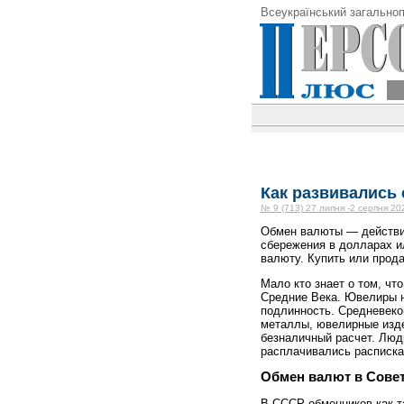
Всеукраїнський загальноп
Как развивались
№ 9 (713) 27 липня -2 серпня 20
Обмен валюты — действие
сбережения в долларах и
валюту. Купить или прода
Мало кто знает о том, ч
Средние Века. Ювелиры н
подлинность. Средневек
металлы, ювелирные изде
безналичный расчет. Люди
расплачивались расписка
Обмен валют в Сове
В СССР обменников как та