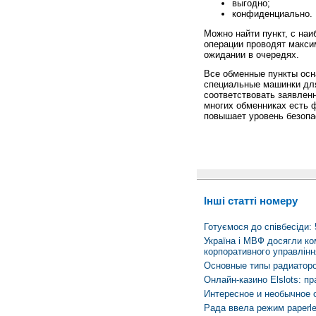
выгодно;
конфиденциально.
Можно найти пункт, с наи
операции проводят макси
ожидании в очередях.
Все обменные пункты осн
специальные машинки для 
соответствовать заявлен
многих обменниках есть ф
повышает уровень безопа
Інші статті номеру
Готуємося до співбесіди:
Україна і МВФ досягли ко
корпоративного управлінн
Основные типы радиаторо
Онлайн-казино Elslots: п
Интересное и необычное 
Рада ввела режим paperle