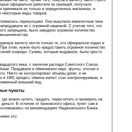
торые официально работали за границей, получали
м принимали их только в определенных магазинах, и
о некоторые виды товаров.
 появились перекупщики. Они выкупали инвалютные чеки
репродавали их с огромной наценкой. С учетом того, что
рого запрещена, было заведено огромное количество
 мошенничества.
ранную валюту могли только те, кто официально ездил в
 При этом, нужно было предоставить огромное количество
 своей очереди. Суммы, которые выдавали, были просто
вадцатого века, с началом распада Советского Союза,
йным. Продавали и обменивали евро, фунты, злотые и
у. Никто не контролировал объемы денег, и не
ко в 1991 процесс обмена валют стал контролируемым, и
ременный внешний вид.
ные пункты
где можно купить, продать, пересчитать и проверить на
деньги. В отличие от банковского офиса, пункт сам в
, основываясь на рекомендациях Национального Банка.
нике это: