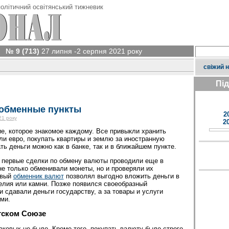
олітичний освітянський тижневик
№ 9 (713)
27 липня -2 серпня 2021 року
свіжий 
Пі
 обменные пункты
2
21 року
2
, которое знакомое каждому. Все привыкли хранить
ли евро, покупать квартиры и землю за иностранную
ть деньги можно как в банке, так и в ближайшем пункте.
то первые сделки по обмену валюты проводили еще в
е только обменивали монеты, но и проверяли их
овый
обменник валют
позволял выгодно вложить деньги в
лия или камни. Позже появился своеобразный
 сдавали деньги государству, а за товары и услуги
ми.
тском Союзе
ковых не было. Кроме того, покупать валюту было строго