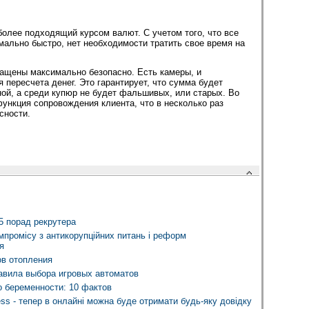
более подходящий курсом валют. С учетом того, что все
мально быстро, нет необходимости тратить свое время на
ащены максимально безопасно. Есть камеры, и
пересчета денег. Это гарантирует, что сумма будет
ной, а среди купюр не будет фальшивых, или старых. Во
ункция сопровождения клиента, что в несколько раз
сности.
 5 порад рекрутера
мпромісу з антикорупційних питань і реформ
я
в отопления
равила выбора игровых автоматов
о беременности: 10 фактов
ss - тепер в онлайні можна буде отримати будь-яку довідку