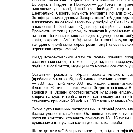
Білорусі; з Півдня та Примор’я — до Греції та Туреч
виїжджали до Італії, Греції та Швейцарії, тоді я
Центральної Європи. Кількість емігрантів почали фікс
За офіціальними даними Закарпатської облдержадмініс
виїжджають на сезонні заробітки у західні країни більш 
населення 1, 258 млн. Однак це офіційно, а скіль
Вражають не так ці цифри, як пропозиції українських 
питання. Вони настійливо нав’язують думку про потребу
країн, зокрема з Азії та Африки. Чи ці вчені забули 
так давно (приблизно сорок років тому) слов’янсько
переважно мусульмани?
Виїзд інтелектуальної еліти та людей робочих пр
розпаду економіки, а отже — і до падіння народжува
падіння якості життя, медицини та морального стану ук
Останніми роками в Україні зросла кількість се
(приблизно 6 млн осіб), побільшало психічно хворих —
— 780 тис. Приблизно 800 тис. наших співвітчизник
більш як 70 тис. — наркомани. Згідно з оцінками Все
здоров’я, в Україні спостерігається класична епідемі
хворих на сухоти країна опинилася відкинутою на 45 
становить приблизно 90 осіб на 100 тисяч населення(пр
Окрім суто медичних захворювань, в Україні розпочала
безпритульності та абортів. Останніми роками кількіс
рахунки з життям, становить приблизно 13—15 тисяч щ
«успіхом» закінчується кожна десята така спроба.
Що ж до дитячої безпритульності, то, згідно з офіц