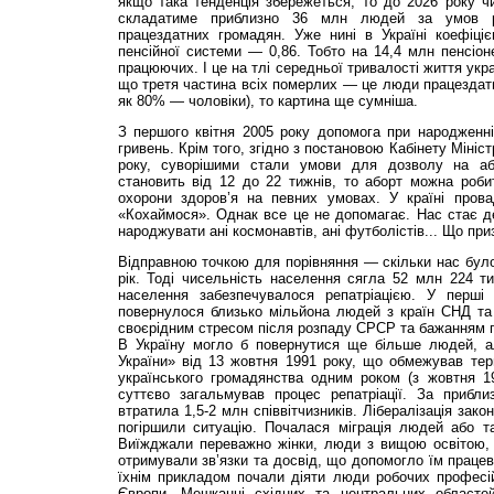
якщо така тенденція збережеться, то до 2026 року ч
складатиме приблизно 36 млн людей за умов рі
працездатних громадян. Уже нині в Україні коефіціє
пенсійної системи — 0,86. Тобто на 14,4 млн пенсіо
працюючих. І це на тлі середньої тривалості життя укр
що третя частина всіх померлих — це люди працездатно
як 80% — чоловіки), то картина ще сумніша.
З першого квітня 2005 року допомога при народженні
гривень. Крім того, згідно з постановою Кабінету Мініст
року, суворішими стали умови для дозволу на або
становить від 12 до 22 тижнів, то аборт можна роби
охорони здоров’я на певних умовах. У країні прова
«Кохаймося». Однак все це не допомагає. Нас стає д
народжувати ані космонавтів, ані футболістів... Що при
Відправною точкою для порівняння — скільки нас було
рік. Тоді чисельність населення сягла 52 млн 224 ти
населення забезпечувалося репатріацією. У перші 
повернулося близько мільйона людей з країн СНД та
своєрідним стресом після розпаду СРСР та бажанням по
В Україну могло б повернутися ще більше людей, а
України» від 13 жовтня 1991 року, що обмежував тер
українського громадянства одним роком (з жовтня 19
суттєво загальмував процес репатріації. За прибли
втратила 1,5-2 млн співвітчизників. Лібералізація зак
погіршили ситуацію. Почалася міграція людей або та
Виїжджали переважно жінки, люди з вищою освітою, 
отримували зв’язки та досвід, що допомогло їм праце
їхнім прикладом почали діяти люди робочих професій
Європи. Мешканці східних та центральних областей