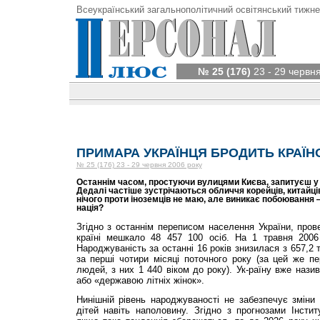
Всеукраїнський загальнополітичний освітянський тижне
№ 25 (176)
23 - 29 червн
ПРИМАРА УКРАЇНЦЯ БРОДИТЬ КРАЇНО
№ 25 (176) 23 - 29 червня 2006 року
Останнім часом, простуючи вулицями Києва, запитуєш у с
Дедалі частіше зустрічаються обличчя корейців, китайців
нічого проти іноземців не маю, але виникає побоювання —
нація?
Згідно з останнім переписом населення України, пров
країні мешкало 48 457 100 осіб. На 1 травня 200
Народжуваність за останні 16 років знизилася з 657,2 
за перші чотири місяці поточного року (за цей же п
людей, з них 1 440 віком до року). Ук-раїну вже наз
або «державою літніх жінок».
Нинішній рівень народжуваності не забезпечує зміни 
дітей навіть наполовину. Згідно з прогнозами Інститу