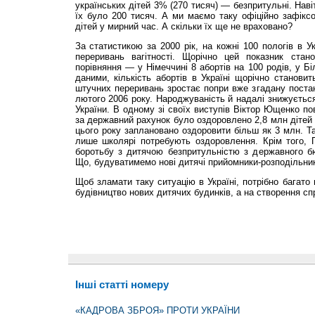
українських дітей 3% (270 тисяч) — безпритульні. Наві
їх було 200 тисяч. А ми маємо таку офіційно зафіксо
дітей у мирний час. А скільки їх ще не враховано?
За статистикою за 2000 рік, на кожні 100 пологів в У
переривань вагітності. Щорічно цей показник стан
порівняння — у Німеччині 8 абортів на 100 родів, у Б
даними, кількість абортів в Україні щорічно становит
штучних переривань зростає попри вже згадану постано
лютого 2006 року. Народжуваність й надалі знижується
України. В одному зі своїх виступів Віктор Ющенко по
за державний рахунок було оздоровлено 2,8 млн дітей 
цього року заплановано оздоровити більш як 3 млн. Та
лише школярі потребують оздоровлення. Крім того, П
боротьбу з дитячою безпритульністю з державного б
Що, будуватимемо нові дитячі прийомники-розподільни
Щоб зламати таку ситуацію в Україні, потрібно багато 
будівництво нових дитячих будинків, а на створення с
Інші статті номеру
«КАДРОВА ЗБРОЯ» ПРОТИ УКРАЇНИ