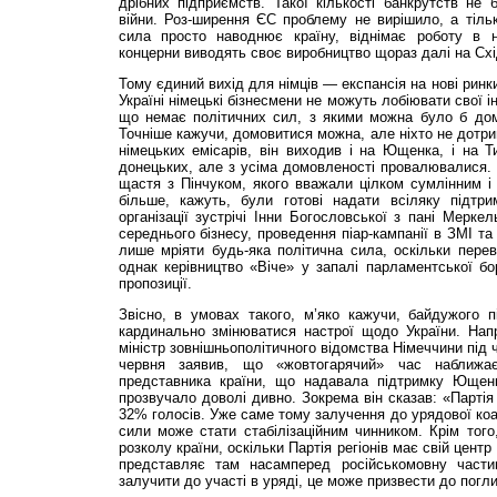
дрібних підприємств. Такої кількості банкрутств не б
війни. Роз-ширення ЄС проблему не вирішило, а тіль
сила просто наводнює країну, віднімає роботу в н
концерни виводять своє виробництво щораз далі на Схі
Тому єдиний вихід для німців — експансія на нові рин
Україні німецькі бізнесмени не можуть лобіювати свої ін
що немає політичних сил, з якими можна було б дом
Точніше кажучи, домовитися можна, але ніхто не дотри
німецьких емісарів, він виходив і на Ющенка, і на Т
донецьких, але з усіма домовленості провалювалися.
щастя з Пінчуком, якого вважали цілком сумлінним і
більше, кажуть, були готові надати всіляку підт
організації зустрічі Інни Богословської з пані Мерке
середнього бізнесу, проведення піар-кампанії в ЗМІ та
лише мріяти будь-яка політична сила, оскільки перева
однак керівництво «Віче» у запалі парламентської бо
пропозиції.
Звісно, в умовах такого, м’яко кажучи, байдужого 
кардинально змінюватися настрої щодо України. Напр
міністр зовнішньополітичного відомства Німеччини під ч
червня заявив, що «жовтогарячий» час наближа
представника країни, що надавала підтримку Ющенк
прозвучало доволі дивно. Зокрема він сказав: «Партія
32% голосів. Уже саме тому залучення до урядової коал
сили може стати стабілізаційним чинником. Крім того
розколу країни, оскільки Партія регіонів має свій центр
представляє там насамперед російськомовну части
залучити до участі в уряді, це може призвести до погл