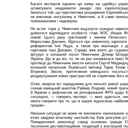
Багато експертів оцінили цю заяву на «двійку» укр
штампувати неадекватні закиди про євроінтеграц
бачиться той, що перспектива розширення Європейськог
не викликає ентузіазму в Німеччині, а й саме припу
побоюваннями і недовірою.
Не встиг торік у Німеччині вщухнути скандал навколо
довелося відповідати особисто главі МЗС Иошке Фі
новий. Цього разу пов’язаний з іменем Почесного
Мирослави Дякович. Йдеться про невиплату зарплати за
референтові Інні Ящук, а також про махінацію з д
партнерів пані Дякович. Справу вже взято до судовог
фігурує и колишній посол Німеччини Дітмар Штюде
Україну. Що ж до віз, то, як не раз зізнавалася пресі
протекції до Німеччини змогли виїхати Сергій Медведчу
колишній начальник Львівської митниці Тарас Козак 
Вітренко). Звісно, притягнення німецького посоль
роздмухування нових пристрастей не сприятиме його еф
Отже, визріли всі передумови для пильної ревізії укра
сказав німецький аналітик Райнер Лінднер, новий праг
й України є рефлексом на розчарування ФРН щодо К
ситуацією, — говорить експерт, — мені здається, ни
змоги говорити про те, що в наших відносинах найбли
прорив».
Нинішня ситуація не може не викликати хвилювання з
етапі завдяки власному нехлюйству Київ розгубив усі
Помаранчевої революції серед основних гравців 
посилення дестабілізаційних тенденцій у внутрішній по