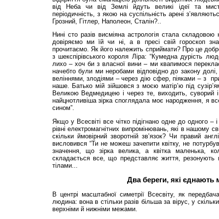
від Неба чи від Землі йдуть великі ідеї та мис
періодичність, з якою на суспільність арені з’являються
Грозний, Гітлер, Наполеон, Сталін?..
Нині сто разів висміяна астрологія стала складовою 
довіряємо ми їй чи ні, а в пресі свій гороскоп зн
прочитаємо. Як його належить сприймати? Про це добр
з шекспірівського короля Ліра: “Кумедна дурість лю
лихо – хоч би з власної вини – ми квапимося переклас
начебто були ми неробами відповідно до закону долі,
веліннями, злодіями – через дію сфер, піяками – з пр
наше. Батько мій зійшовся з моєю матір’ю під сузір’я
Великою Ведмедицею і через те, виходить, суворий і 
найцнотливіша зірка споглядала моє народження, я в
сином”.
Якщо у Всесвіті все чітко підігнано одне до одного – і н
рівні електромагнітних випромінювань, які в нашому сві
скільки ймовірний зворотній зв’язок? Чи правий англ
висловився “Ти не можеш зачепити квітку, не потурбув
значення, що зірка велика, а квітка маленька, ко
складається все, що представляє життя, резонують н
тілами...
Два береги, які єднають 
В центрі масштабної симетрії Всесвіту, як передбач
людина: вона в стільки разів більша за вірус, у скільки
верхніми й нижніми межами.