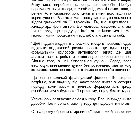
закони. Відтак і розум наш має проявитися насампере
йому своє виробничі та соціальні потреби. Позбут
наробив стільки шкоди, в своїй свідомості неможливо, 
речей. Але характер його мусить змінитися: відчутт
користування благами має поступитися усвідомленн
відповідальності за її гармонію. Те, що відкрилося
Хільдегард фон Бінген. Бо людська свідомість є ак
лише тому, що продукує ідеї, які втілюються в ма
геологічними процесами масштабу, а й сама по собі.
“Щоб надати людині її справжнє місце в природі, недо
відкрити додатковий розділ, навіть іще один поря
французький філософ антрополог Тейяр де Шар
анатомічного стрибка, з гомінізацією починається нов
Більше того, в неї з’являється душа... Серед посл
еволюція, виникнення думки безпосередньо йде за конд
за самим виникненням життя сумірне за своїм значенням
Ще раніше великий французький філософ Вольтер пи
потрібно, аби людину від зачаткового життя в материн
періоду, коли розум її починає формуватися; трид
ознайомитися з будовою її організму, і цілу Вічність до
Уявить собі величезну алмазну гору. Раз на тиждень до
дзьобик. Коли вона стеше ту гору до підошви, мине одн
От на цьому образі із старовинної притчі ми й заверши