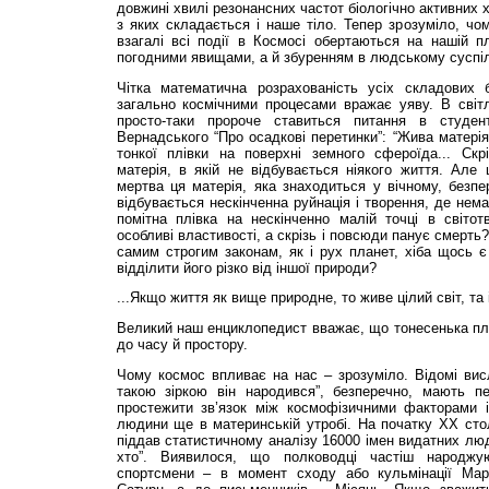
довжині хвилі резонансних частот біологічно активних х
з яких складається і наше тіло. Тепер зрозуміло, чом
взагалі всі події в Космосі обертаються на нашій 
погодними явищами, а й збуренням в людському суспіл
Чітка математична розрахованість усіх складових б
загально космічними процесами вражає уяву. В світ
просто-таки пророче ставиться питання в студен
Вернадського “Про осадкові перетинки”: “Жива матері
тонкої плівки на поверхні земного сфероїда... Ск
матерія, в якій не відбувається ніякого життя. Але
мертва ця матерія, яка знаходиться у вічному, безпе
відбувається нескінченна руйнація і творення, де нем
помітна плівка на нескінченно малій точці в світот
особливі властивості, а скрізь і повсюди панує смерть
самим строгим законам, як і рух планет, хіба щось 
відділити його різко від іншої природи?
...Якщо життя як вище природне, то живе цілий світ, та 
Великий наш енциклопедист вважає, що тонесенька пл
до часу й простору.
Чому космос впливає на нас – зрозуміло. Відомі висло
такою зіркою він народився”, безперечно, мають п
простежити зв’язок між космофізичними факторами 
людини ще в материнській утробі. На початку ХХ сто
піддав статистичному аналізу 16000 імен видатних люд
хто”. Виявилося, що полководці частіш народжу
спортсмени – в момент сходу або кульмінації Марс