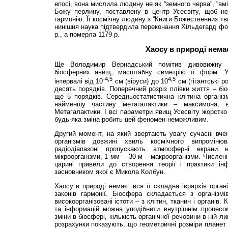
епосі, вона мислила людину не як “земного черва”, “вм
Божу перлину, поставлену в центр Усесвіту, щоб нес
гармонію. Її космічну людину з “Книги Божественних тв
нинішня наука підтвердила переконання Хільдегард фо
р., а померла 1179 р.
Хаосу в природі нема
Ще Володимир Вернадський помітив дивовижну м
біосферних явищ, масштабну симетрію її форм. У
-
4,5
4,5
інтервалі від 10
см (віруси) до 10
см (гігантські р
десять порядків. Поперечний розріз плівки життя – бі
ще 5 порядків. Середньостатистична клітина організ
найменшу частину метагалактики – максимона, 
Метагалактики. І всі параметри явищ Усесвіту жорстко
будь-яка зміна робить цей феномен неможливим.
Другий момент, на який звертають увагу сучасні вчені
організмів довжині хвиль космічного випромін
радіодіапазоні пропускають атмосферні екрани 
мікроорганізми, 1 мм - 30 м – макроорганізми. Численн
царині привели до створення теорії і практики інфо
засновником якої є Микола Колбун.
Хаосу в природі немає: вся її складна ієрархія орган
законів гармонії. Біосфера складається з організмів
високоорганізовані істоти – з клітин, тканин і органів. 
та інформацій можна уподібнити внутрішнім процесом
зміни в біосфері, кількість органічної речовини в ній
розрахунки показують, що геометричні розміри планет 