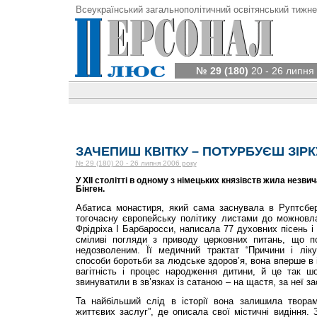
Всеукраїнський загальнополітичний освітянський тижне
№ 29 (180)
20 - 26 липня
ЗАЧЕПИШ КВІТКУ – ПОТУРБУЄШ ЗІРК
№ 29 (180) 20 - 26 липня 2006 року
У ХІІ столітті в одному з німецьких князівств жила незви
Бінген.
Абатиса монастиря, який сама заснувала в Руптсбер
тогочасну європейську політику листами до можновла
Фрідріха І Барбаросси, написала 77 духовних пісень 
сміливі погляди з приводу церковних питань, що п
недозволеним. Її медичний трактат “Причини і лік
способи боротьби за людське здоров’я, вона вперше в і
вагітність і процес народження дитини, й це так шо
звинуватили в зв’язках із сатаною – на щастя, за неї з
Та найбільший слід в історії вона залишила твора
життєвих заслуг”, де описала свої містичні видіння.