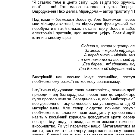
“Я ставлю тебе в центр світу, щоб звідти тобі зручні
світі” - так! Такі слова вкладає в уста Творця
Відродження Піко делла Мірандола – автор трактату “Пр
Над нами – безмежжя Всесвіту. Але безмежжя і всере
має мільярди клітин і, як підрахував французький в
перебувати в такій кількості станів, що у Всесвіті за
електронів і протонів, щоб назвати цифру. Поет Андрі
істини в своєму вірші:
Людина я, котра у центрі св
За мною – міріади інфузорі
А перед мною – міріади звіз
І я між ними ліг на весь свій з
Два береги, які єднають мо
Два Космоси об’єднувальний 
Внутрішній наш космос існує потенційно, посту
необмеженому розмаїттю космосу зовнішньому.
Інтуїтивно відчуваючи свою винятковість, людина прой
природи – від безпорадності перед нею до спроби зроб
було проголошено за Середньовіччя, або “майстернею”,
все дозволено: таку філософію ми успадкували від ХІ
матеріалізмом. Але тепер людство починає розум
необмеженість власних прав заходить у суперечність
навіть у космічний корабель доводиться брати серед
повітря, їжу, воду, а вихід за межі земного тяжінн
виробництво. Як усі параметри нашої Метагалактики 
життя, так і ми, в свою чергу, жорстко вписані у проце