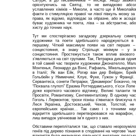
Сатурн, а до письменників – Місяць. Якщо зважит
орієнтуючись на Святці, то не випадково абсо
уславлених хіміків – Миколи, а часто ще й Миколайови
факти із стимуляцією правої чи лівої півкуль мозку за 
права, як відомо, відповідає за образне, або ж асоці
буває художника чи поета, ліва – за абстрактне, аб
хисту до точних наук.
Тут ми спостерігаємо загадкову дзеркальну симетр
художники та поети здебільшого народжуються в д
першому. Чіткий максимум появи на світ перших –
сонцестояння, в знаку Стрільця: мінімум – у зн
сонцестояння. Простежується також вплив вікового 
з’являються на світ групами. Так, Петрарка дихав одни
в той самий час творили художники Джонателло, Мала
Монтенья, Леонардо да Вінчі, Рафаель, Мікельанджело,
в Італії; Як ван Ейк, Рогир ван дер Вейден, Брей
Гольбейн у Німмечині; Клуе, Фуке, Гужон у Франції.
Сервантеса, сонети Петрарки, “Декамерон” Бокаччо, ге
“Похвала глупоті” Еразма Роттердамського, п’єси Лопе
дуже короткого часового відтинку, Великі таланти т
Просвіти, Романтизму, Сентементалізму. В одному час
Гоголь і Лермонтов; трохи пізніш з’явилася блискуча 
Леся Українка, Достоєвський, Чехов, Толстой, н
європейських країнах... Так само і з точними на
відкриття здебільшого перетворювався на марафон, я
лиш випадок увічнював ім’я одного з них.
Обставини перепліталися так, що ставало незрозуміло,
геніїв під дерево пізнання в сподіванні на чергове “н
відкриття була еманацією діяльності видатних людськи