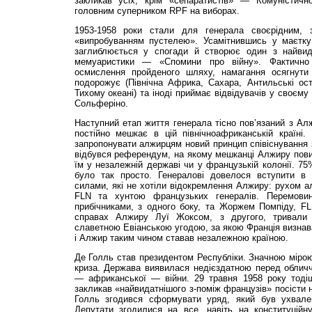
закликав усіх, крім «сепаратистів» — Комуністичн
головним суперником RPF на виборах.
1953-1958 роки стали для генерала своєрідним, 
«випробуванням пустелею». Усамітнившись у маєтку 
заглиблюється у спогади й створює один з найвида
мемуаристики — «Спомини про вій­ну». Фактично
осмислення пройденого шляху, намагання осягнути
подорожує (Північна Африка, Сахара, Антильські ост
Тихому океані) та іноді приймає відвідувачів у своєму
Сольферіно.
Наступний етап життя генерала тісно пов’язаний з Ал
постійно мешкає в цій північноафриканській країн
запропонувати алжирцям новий принцип співіснування з
відбувся референдум, на якому мешканці Алжиру пови
їм у незалежній державі чи у французькій колонії. 75
було так просто. Генералові довелося вступити в 
силами, які не хотіли відокремлення Алжиру: рухом а
FLN та хунтою французьких генералів. Перемов
прибічниками, з одного боку, та Жоржем Помпіду, FL
справах Алжиру Луї Жоксом, з другого, тривали 
славетною Евіанською угодою, за якою Франція визна
і Алжир таким чином ставав незалежною країною.
Де Голль став президентом Республіки. Значною міро
криза. Держава виявилася недієздатною перед облич
— африканської — війни. 29 травня 1958 року тоді
закликав «найвидатнішого з-поміж французів» посісти 
Голль згодився сформувати уряд, який був ухвале
Депутати згодилися на все, навіть на конституцій