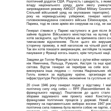
політичний додаток США. Рішучість і швидкість, з яким
владу національного уряду, дали змогу уникнут
запровадження режиму AMGOT (Allied Military Governme
Спільний військовий уряд на окупованих територіях)
року на нормандському узбережжі, генерал напол
головнокомандувача союзного війська Ейзенхауера, 
Парижа, тоді як свою армію він скерував на схід, не за
Генерал з’явився у Парижі наступного ж дня після й
зайняв будівлю Військового міністерства на вулиці 
хотів засвідчити, що Республіка не припиняла свого іс
тимчасовим відхиленням. Після цього він вируши
історичну промову, в якій наголосив на чільній ролі ф
Так він хотів показати американцям, англійцям та інш
панування у Франції когось іншого, крім титульної нації.
Завдяки де Голлю Франція встала з руїни війни напро
ніж Німеччина, Польща, Румунія, Австрія та інші кра
світова. Відтак генерал не перебрав на себе всю 
виконувала інша людина — голова Національних збо
Голль взявся за відбудову країни, організацію ві
інфраструктури Республіки, економічне та суспільне о
20 січня 1946 року генерал подає у відставку. І ма
політичну силу «під себе» — RPF (Rassem­blement du 
французького народу). Поштовхом до цього стало
зборами задуманого ним проекту нової Конституц
французами політичних процесів у державі. Новий
перемогу на парламентських виборах восени 1947 рок
політична сила повинна була являти собою не партію, а