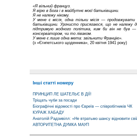
«Я вільний француз.
Я вірю в Бога і в майбутнє моєї батьківщини.
Я не належу нікому.
У мене є місія, одна тільки місія — продовжувати 
батьківщини. Урочисто присягаюся, що не належу до
підтримую жодного політика, ким би він не був 
консерватором, чи то ліваком.
У мене є лише одна мета: звільнити Францію».
(з «Єгипетського щоденника», 20 квітня 1941 року)
Інші статті номеру
ПРИНЦИП ЛЕ ШАТЕЛЬЄ В ДІЇ!
Тріщать чуби за посади
Біографічні відомості про Євреїв — співробітників ЧК
КУРАЖ ХАБАДУ
Анатолій Радзивілл: «Не втратьмо шансу відновити сві
АВТОРИТЕТНА ДУМКА МАУП