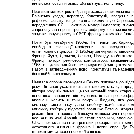
виявилася остання війна, аби вв’язуватися у нову.
Протягом кількох років Франція зазнала карколомних 
Евіанська угода, перегляд Конституції, введення в д
реформа Сенату тощо. Країна входила до Європейс
передвісника ЄС — активно модернізувалася; знаме
запропонував і провів грошову реформу, яка назавжди 
завдяки популярному в СРСР французькому кіно (пам’ят
Потім був незабутній 1968-й. Не тільки рік барика
свобод та лега­лізації маріхуани — рік зародження н
еліти, нової свідомості. У 1968-му загинула післявоєн
Франція Фуко, Дельоза, Деньов, Помпіду та багатьох і
Франції, актори, режисери, композитори, письменники
1968-го. І дозволив його, не придушив (хоча цілком мі
Разом із затвердженням нової Конституції та наданн
його найбільша заслуга.
Невдала спроба перебудови Сенату призвела до відст
року. Він знов усамітнюється у своєму маєтку і про
півтора року він помер. Це був останній подих старої
непогано», запевнив він журналістів на прес-конфер
впевнені: колись я таки помру!» Людина, яка уос
систему, свого часу дала свободу найбільшій кол
блискучу кар’єру у відомстві зрадника Петена, згодом в
режим Віші та провела блискучі демократичні перетв
все, аби на чолі Франції не стали союзники, власно
ЄЕС і поклала початок грошовій реформі, яка тридця
остаточного зникнення франка і появи євро. Де Г
містком між старою і новою Францією.