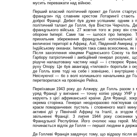
мусить переважати над війною.
Перший власний політичний проект де Голля стартує 
французи» під славним хрестом Лотарингії стають п
доброї Франції. Дебют був дуже успішним: одним з п
політичний талант де Голля, був Вінстон Черчілль. Де
французького війська. 27 жовтня того ж року він ст
оборони Імперії. Саме так — ішлося про Імперію. 
прихильник збереження фран­цузької колоніальної 
величезні території в Африці, Азії, Південній Америці,
Індійському океанах. Імперія така сама всеосяжна, як 
Після захоплення німцями Радянського Союзу та бо
Гарбору патріотичний і амбіційний генерал розуміє, щ
рішуче налаштовану частину нації — і створює Франц
ру­ху Опору. Це був авангард «тилової» боротьби з о
де Голль взяв тоді на себе і зовнішню, і внутрішню 
Неіснуючої — бо з волі колишнього начальника де Г
перетворилася на провінцію Рейха.
Переїхавши 1943 року до Алжиру, де Голль разом з
уряд Франції у вигнанні — точну копію уряду УНР у 
керують з цієї африканської країни. Для Франції, з
окрема сторінка. Генерал неодноразово пов’язував
краєм помаранчевих пустель і сповненого магії мину
активні дії у Північній Африці та Італії, а згодом
звільненні Франції. 3 липня 1944 року союзники
Французької Республіки. Його очолює наш герой. Мо
починається відлік де Голля — першої людини в держа
Де Голлеві Франція завдячує тому, що відразу після в