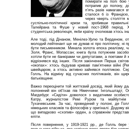
помирати на полі бою
потрапив до полону, до
п’ять разів намагався в
сталося б із Францією
через чверть століття 
суспільно-полі­тичної кризи та, зробивши правиль
Талейрана та Фуше у новий пост-1968 період. Х
студентська революція, якби країну очолював хтось ін­ш
Але тоді, під Дінаном, Менілез-Урлю та Верденом, о
молодий лейтенант ще не думав ні про політичну, ні пр
бути письменником. Минала золота епоха реалізму, ча
Золя, Франс, Мопассан; книга була потужним засобом 
хотіли бути не банкірами чи депутатами, а поетами 
відрізнявся від інших. Після закінчення Перша світов
«окопах»: хтось будував криваві пам’ятники війні (Ре
швейцаром, а хтось активно зайнявся політикою. Се
Голль. На відміну від сучасних полі­тиканів, він щ
батьківщини.
Важко переоцінити той життєвий досвід, який йому да
полонений він об’їхав пів Німеччини: Інгольштадт, 
Магдебург. «Сидіти» довелося з видатними особист
Катру, журналістом Ремі Руром та майбутнім
Тухачевським. За час, проведений у полоні, де Голл
німецьких класиків та філософів у оригіналі. Додому в
що випадково «схопив» орден, а справжнім представн
еліти.
Після повернення, у 1919-1921 рр., де Голль бере
польського війська, яке успішно воює проти більшовик