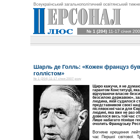
Всеукраїнський загальнополітичний освітянський тижне
№ 1 (204)
11-17 січня 200
Шарль де Голль: «Кожен француз був,
голлістом»
№ 1 (204) 11-17 січня 2007 року
Щиро кажучи, я не думаю
гарантом Конституції, яка
відчуваючи власне безс
безсилою державою», зая
людина, якій судилося с
представником своєї нації
післявоєнні часи для Євро
людині, яка вже не раз о
довелося весь той час ст
Лише набагато пізніше г
очолить Французьку Респу
Вогняне хрещення лейт
час Першої світової. Т