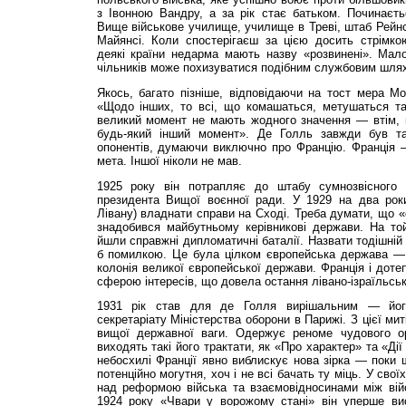
з Івонною Вандру, а за рік стає батьком. Починаєть
Вище військове училище, училище в Треві, штаб Рейнс
Майянсі. Коли спостерігаєш за цією досить стрімк
деякі країни недарма мають назву «розвинені». Мало
чільників може похизуватися подібним службовим шля
Якось, багато пізніше, відповідаючи на тост мера М
«Щодо інших, то всі, що комашаться, метушаться т
великий момент не мають жодного значення — втім, 
будь-який інший момент». Де Голль завжди був т
опонентів, думаючи виключно про Францію. Франція 
мета. Іншої ніколи не мав.
1925 року він потрапляє до штабу сумнозвісного 
президента Вищої воєнної ради. У 1929 на два рок
Лівану) владнати справи на Сході. Треба думати, що «
знадобився майбутньому керівникові держави. На то
йшли справжні дипломатичні баталії. Назвати тодішній
б помилкою. Це була цілком європейська держава — 
колонія великої європейської держави. Франція і доте
сферою інтересів, що довела остання лівано-ізраїльськ
1931 рік став для де Голля вирішальним — йог
секретаріату Міністерства оборони в Парижі. З цієї ми
вищої державної ваги. Одержує реноме чудового ор
виходять такі його трактати, як «Про характер» та «Ді
небосхилі Франції явно виблискує нова зірка — поки 
потенційно могутня, хоч і не всі бачать ту міць. У сво
над реформою війська та взаємовідносинами між війс
1924 року «Чвари у ворожому стані» він уперше ви