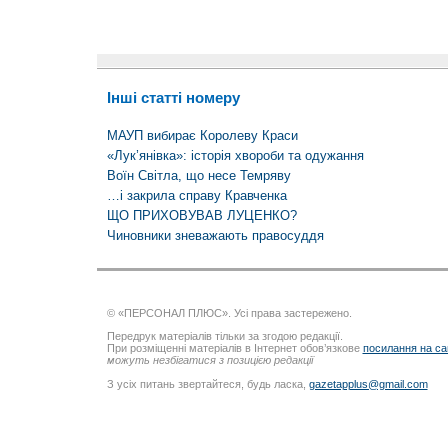
Інші статті номеру
МАУП вибирає Королеву Краси
«Лук’янівка»: історія хвороби та одужання
Воїн Світла, що несе Темряву
…і закрила справу Кравченка
ЩО ПРИХОВУВАВ ЛУЦЕНКО?
Чиновники зневажають правосуддя
© «ПЕРСОНАЛ ПЛЮС». Усі права застережено.
Передрук матеріалів тільки за згодою редакції.
При розміщенні матеріалів в Інтернет обов’язкове
посилання на са
можуть незбігатися з позицією редакції
З усіх питань звертайтеся, будь ласка,
gazetapplus@gmail.com