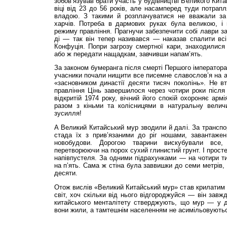
зобов’язував брати участь у будівництві Великого Кит
віці від 23 до 56 років, але насамперед туди потрапл
владою. З такими й розплачуватися не вважали за
харчів. Потреба в дармових руках була великою, і
режиму правління. Прагнучи забезпечити собі лаври з
ді — так він тепер називався — наказав спалити всі
Конфуція. Попри загрозу смертної кари, знаходилися 
або ж передати нащадкам, завчивши напам’ять.
За законом бумеранга після смерті Першого імператора
учасники почали нищити все писемне славослов’я на ад
«засновником династії десяти тисяч поколінь». Не вт
правління Цінь завершилося через чотири роки після 
відкритій 1974 року, вічний його спокій охороняє арм
разом з кіньми та колісницями в натуральну велич
зусилля!
А Великий Китайський мур зводили й далі. За транспор
стада їх з прив’язаними до ріг ношами, завантаже
новобудови. Дорогою тварини вискубували все,
перетворюючи на порох сухий глинистий грунт. І прост
напівпустеля. За одними підрахунками — на чотири ти
на п’ять. Сама ж стіна була заввишки до семи метрів,
десяти.
Отож вислів «Великий Китайський мур» став крилатим і
світ, хоч скільки від нього відгороджуйся — він завж
китайського менталітету стверджують, що мур — у д
вони жили, а тамтешнім населенням не асимільовують