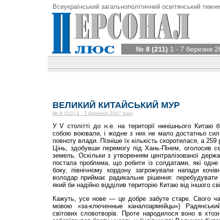
Всеукраїнський загальнополітичний освітянський тижне
№ 8 (211)
1 - 7 березня 2
ВЕЛИКИЙ КИТАЙСЬКИЙ МУР
№ 8 (211) 1 - 7 березня 2007 року
У V столітті до н.е. на території нинішнього Китаю б
собою воювали, і жодне з них не мало достатньо сил
повноту влади. Пізніше їх кількість скоротилася, а 259 
Цінь, здобувши перемогу під Хань-Пінем, оголосив с
земель. Оскільки з утворенням централізованої держав
постала проблема, що робити із солдатами, які одне
боку, північному кордону загрожували напади кочівни
володар приймає радикальне рішення: перебудувати в
який би надійно відділив територію Китаю від іншого сві
Кажуть, усе нове — це добре забуте старе. Свого ча
мовою «за-ключенные каналоармейцы») Радянськи
світових словотворів. Проте народилося воно в хтозн