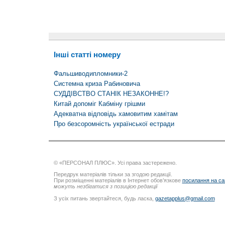
Інші статті номеру
Фальшиводипломники-2
Системна криза Рабиновича
СУДДІВСТВО СТАНІК НЕЗАКОННЕ!?
Китай допоміг Кабміну грішми
Адекватна відповідь хамовитим хамітам
Про безсоромність української естради
© «ПЕРСОНАЛ ПЛЮС». Усі права застережено.
Передрук матеріалів тільки за згодою редакції.
При розміщенні матеріалів в Інтернет обов’язкове
посилання на са
можуть незбігатися з позицією редакції
З усіх питань звертайтеся, будь ласка,
gazetapplus@gmail.com