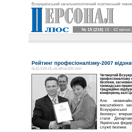
Всеукраїнський загальнополітичний освітянський тижне
№ 15 (218)
18 - 42 квітня
Рейтинг професіоналізму-2007 відзн
№ 15 (218) 18 - 42 квітня 2007 року
Четвертий Всеукр
професіоналізму 
безпеки, заснова
громадсько-право
традиційно відбув
конференц-залі Ц
Але незвича
масштабного за
Всеукраїнської
безпеку»: вперше
стали Департа
Українська федер
служб безпеки.