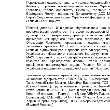
Переможців і лауреатів привітали голова координаційн
Комітету сприяння правоохоронним органам Україн
Горбатюк, голова оргкомітету Рейтингу, головний 
Володимир Черкун, начальник Департаменту ДСО МВС
Сергій Сидоренко, президент Української федерації п
безпеки Сергій Шабота.
Почесні дипломи й відзнаки підприємствам, що з
вручали відомі особистості і в сфері правоохоронної 
культурі, освіті: генеральний директор телекомпанії «
президент міжнародного пісенного фестивалю, по
Олександр Яременко, переможець і лауреат міжна
заслужена артистка АР Крим Ельзара Баталова, д
безпеки підприємництва Європейського університет
Українського військового козацького інституту імен
МАУП Верховний отаман Всеукраїнського козацького в
козацтва при Президентові України Віталій Калиня
працівників інформаційних видань України Віктор 
Української видавничо-поліграфічної компанії «Експрес-
Золотими дипломами переможців у різних номінаціях на
«Охоронне підприємство «БЛОКПОСТ», Сімферополь (
Тан», Київ (Віктор Моргун, Михайло Василенко), ТО
(Віктор Павлюк), група компаній «Граніт», м. Івано-
група компаній «АТЛАНТ», Київ (Геннадій Насонов),
Київ (В’ячеслав Павлів), «Днепр-АЛЬФА-Плюс»,
Большаков), КСБ «ДЕЛЬТА», Київ (Микола Васильєв
Харків (Сергій Чернишов), ТОВ «Охоронно-детект
(Валерій Ченоков).