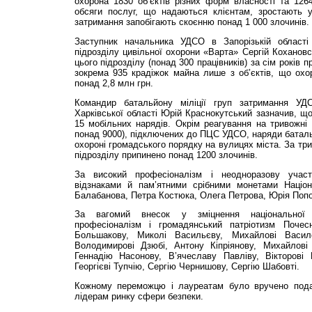
охорона 1830 об’єктів різних форм власності та 126
обсяги послуг, що надаються клієнтам, зростають 
затримання запобігають скоєнню понад 1 000 злочинів.
Заступник начальника УДСО в Запорізькій област
підрозділу цивільної охорони «Варта» Сергій Коханов
цього підрозділу (понад 300 працівників) за сім років
зокрема 935 крадіжок майна лише з об’єктів, що охо
понад 2,8 млн грн.
Командир батальйону міліції груп затримання 
Харківської області Юрій Краснокутський зазначив, щ
15 мобільних нарядів. Окрім реагування на тривожні п
понад 9000), підключених до ПЦС УДСО, наряди баталь
охороні громадського порядку на вулицях міста. За три
підрозділу припинено понад 1200 злочинів.
За високий професіоналізм і неодноразову учас
відзнаками й пам’ятними срібними монетами Націон
Балабанова, Петра Костюка, Олега Петрова, Юрія Попо
За вагомий внесок у зміцнення національної 
професіоналізм і громадянський патріотизм Почес
Большакову, Миколі Васильєву, Михайлові Василе
Володимирові Дзюбі, Антону Кіпріянову, Михайлові 
Геннадію Насонову, В’ячеславу Павліву, Вікторові
Георгієві Тупчію, Сергію Чернишову, Сергію Шабовті.
Кожному переможцю і лауреатам було вручено подар
лідерам ринку сфери безпеки.