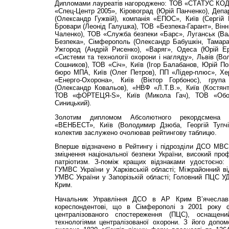
Дипломами лауреатів нагороджено: ТОВ «СТАТУС КОД»,
«Спец-Центр 2005», Кіровоград (Юрій Панченко), Деп
(Олександр Гужвій), компанія «ЕПОС», Київ (Сергій 
Бровари (Леонід Галушка), ТОВ «Безпека-Гарант», Вінн
Чаленко), ТОВ «Служба безпеки «Барс», Луганськ (Ва
Безпека», Сімферополь (Олександр Бабушкін, Тамар
Ужгород (Андрій Рисенко), «Варяг», Одеса (Юрій Е
«Системи та технології охорони і нагляду», Львів (В
Сошников), ТОВ «Січ», Київ (Ігор Балабанов, Юрій По
бюро МПА, Київ (Олег Петров), ПП «Лідер-плюс», Хер
«Енерго-Охорона», Київ (Віктор Горбонос), група
(Олександр Ковальов), «НВФ «Л.Т.В.», Київ (Костянт
ТОВ «фОРТЕЦЯ-S», Київ (Микола Гач), ТОВ «Оборо
Синицький).
Золотим дипломом Абсолютного рекордсмена у
«ВЕНБЕСТ», Київ (Володимир Дзюба, Георгій Тупчі
колектив заслужено очолював рейтингову таблицю.
Вперше відзначено в Рейтингу і підрозділи ДСО МВС 
зміцнення національної безпеки України, високий про
патріотизм. З-поміж кращих відзнаками удостоєно:
ГУМВС України у Харківській області; Міжрайонний 
УМВС України у Запорізькій області; Головний ПЦС 
Крим.
Начальник Управління ДСО в АР Крим В’ячеслав
кореспондентові, що в Сімферополі з 2001 року ф
централізованого спостереження (ПЦС), оснаще
технологіями централізованої охорони. З його допом