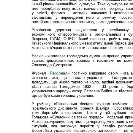
інший рівень інноваційної культури. Така культура не 
але передбачає нову якість навчального прогресу, кар
у змісті, формах і методах навчання і виховання
закладами, у переведенні його з режиму просто
постійного прогресивного розвитку, самовдосконаленн
Українська держава зацікавлена у всебічному р
економічного співробітництва з регіональними і су
Зокрема, ГУАМ, ОЧЕС. Такий висновок робить канди
Київського Національного університету імені Тараса 
матеріалі «Українські проекти на пострадянському прос
Наскільки впливає громадська думка на процес управл
званих демократичних країнах і наскільки це можл
Олександр Дмитренко.
Журнал «
Персонал
» постійно відкриває своїм читач
страшне лихо, що спіткало українців — Голодомор.
доводить, що нічого такого не було, архівні документ
«Світ визнав Голодомор 1932 — 33 років в Укра
українського народу» автор Світлана Бойко на підстав
що це був саме геноцид українців.
У рубриці «Пізнавальні бесіди» журнал публікує п
ізраїльського дисидента Ісраеля Шаміра «Єрусалим
темі боротьби з сіонізмом. Також у цій рубриці п
Гольцова «Сучасний світовий порядок: моральні прин
Автор розмірковує над тим, що через підміну понять ни
ситуація, яка загрожує перейти у стадію регіонал
Боротьба з удаваною «ісламською загрозою» — це не