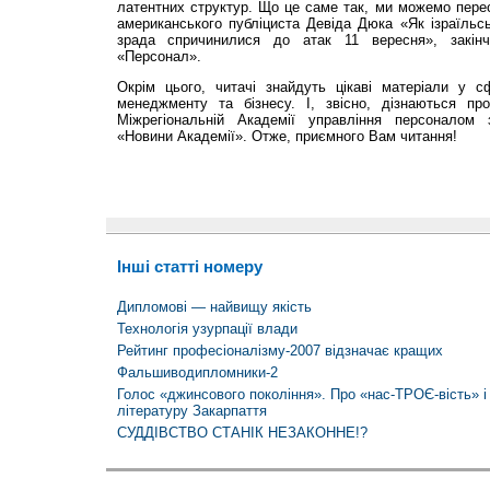
латентних структур. Що це саме так, ми можемо пересв
американського публіциста Девіда Дюка «Як ізраїльс
зрада спричинилися до атак 11 вересня», закінч
«Персонал».
Окрім цього, читачі знайдуть цікаві матеріали у с
менеджменту та бізнесу. І, звісно, дізнаються про
Міжрегіональній Академії управління персоналом з
«Новини Академії». Отже, приємного Вам читання!
Інші статті номеру
Дипломові — найвищу якість
Технологія узурпації влади
Рейтинг професіоналізму-2007 відзначає кращих
Фальшиводипломники-2
Голос «джинсового покоління». Про «нас-ТРОЄ-вість» і
літературу Закарпаття
СУДДІВСТВО СТАНІК НЕЗАКОННЕ!?