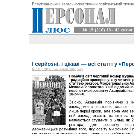
Всеукраїнський загальнополітичний освітянський тижне
№ 15 (218)
18 - 42 квітня
І серйозні, і цікаві — всі статті у «Пе
№ 15 (218) 18 - 42 квітня 2007 року
Побачив світ черговий номер журна
традиційно приверне увагу читачів 
статтею ректора Міжрегіональної А
Миколи Головатого. У ній відомий н
перспективи розвитку Академії, яка
18-річчя.
Звісно, Академія порівняно з 
закладами зі світовою славою, с
лише перші кроки, але вона має ве
цей заклад знають далеко за ме
навчаються студенти з більш як 2
ректора, для розвитку освіт
державницьке розуміння того, яку освіту ми хочемо і 
системи освіти можливе, коли є нові, інноваційні навч