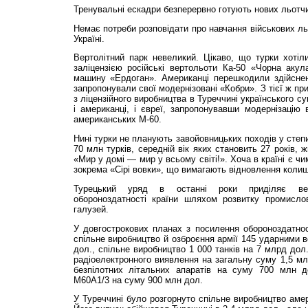
Тренувальні ескадри безперервно готують нових льотчи
Немає потреби розповідати про навчання військових льо
Україні.
Вертолітний парк невеликий. Цікаво, що турки хотіл
заліцензією російські вертольоти Ка-50 «Чорна акул
машину «Ердоган». Американці перешкодили здійснен
запропонували свої модернізовані «Кобри». З тієї ж пр
з ліцензійного виробництва в Туреччині українського с
і американці, і євреї, запропонувавши модернізацію в
американських М-60.
Нині турки не планують завойовницьких походів у степи
70 млн турків, середній вік яких становить 27 років, 
«Мир у домі — мир у всьому світі!». Хоча в країні є ч
зокрема «Сірі вовки», що вимагають відновлення колиш
Турецький уряд в ос­танні роки приділяє ве
обороноздатності країни шляхом розвитку промислов
галузей.
У довгострокових планах з посилення обороноздатност
спільне виробництво й озброєння армії 145 ударними 
дол., спільне виробництво 1 000 танків на 7 млрд дол.
радіоелектронного виявлення на загальну суму 1,5 мл
безпілотних літальних апаратів на суму 700 млн до
М60А1/3 на суму 900 млн дол.
У Туреччині було розгорнуто спільне виробництво аме