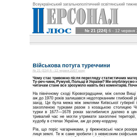
Всеукраїнський загальнополітичний освітянський тижне
№ 21 (224)
6 - 12 червня 
Військова потуга туреччини
№ 21 (224) 6 - 12 червня 2007 року
Чому стає тривожно після перегляду статистичних матер
Ту-реч-чини, Румунії, Польщі й України? Ми опублікуємо 
читачам стане все зрозуміло навіть без коментарів. Поч
На північному сході Кіровоградщини, між селом Вищі
аж до 1970 років залишався недоторканним глибокий рі
захід. Це була межа між землями Київської губернії 
захопленою турками разом з козацькою столицею Чи
турки в 1677—1678 роках заглибилися далеко в цен
тривалий час не могли утримати захоплені території
худобу в степах України, аж до рову-кордону.
Рів, що поріс чагарниками, у брежнєвські часи розора
лиця землі. Те ж саме зробили і з невисоким скіфськи