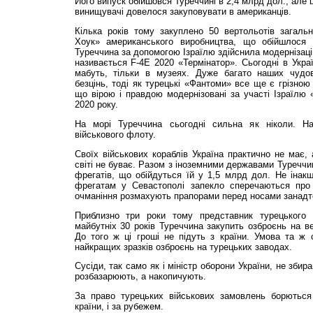
Його випуск обійшовся Туреччині в 2,4 млрд дол., але 
винищувачі довелося закуповувати в американців.
Кілька років тому закуплено 50 вертольотів загаль
Хоук» американського виробництва, що обійшлося
Туреччина за допомогою Ізраїлю здійснила модернізаці
називається F-4E 2020 «Термінатор». Сьогодні в Украї
мабуть, тільки в музеях. Дуже багато наших чудо
безцінь, тоді як турецькі «Фантоми» все ще є грізною
що вірою і правдою модернізовані за участі Ізраїлю
2020 року.
На морі Туреччина сьо­­годні сильна як ніколи. Н
військового флоту.
Своїх військових кораблів Україна практично не має, 
світі не буває. Разом з іноземними державами Туреччи
фрегатів, що обійдуться їй у 1,5 млрд дол. Не інак
фрегатам у Севастополі запекло сперечаються про
очманіння розмахують прапорами перед носами занадто
Приблизно три роки тому представник турецького
майбутніх 30 років Туреччина закупить озброєнь на 
До того ж ці гроші не підуть з країни. Умова та ж
найкращих зразків озброєнь на турецьких заводах.
Сусіди, так само як і міністр оборони України, не зби
розбазарюють, а накопичують.
За право турецьких військових замовлень борються
країни, і за рубежем.