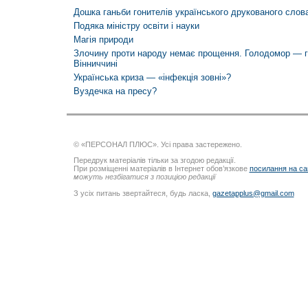
Дошка ганьби гонителів українського друкованого слова
Подяка міністру освіти і науки
Магія природи
Злочину проти народу немає прощення. Голодомор — ге
Вінниччині
Українська криза — «інфекція зовні»?
Вуздечка на пресу?
© «ПЕРСОНАЛ ПЛЮС». Усі права застережено.
Передрук матеріалів тільки за згодою редакції.
При розміщенні матеріалів в Інтернет обов’язкове
посилання на са
можуть незбігатися з позицією редакції
З усіх питань звертайтеся, будь ласка,
gazetapplus@gmail.com