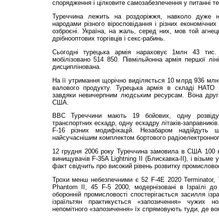
спорядження і цілковите самозабезпечення у питанні те
Туреччина лежить на роздоріжжя, навколо дуже не
народами різного віросповідання і різних економічних
озброєні. Україна, на жаль, серед них, мов той агне
дрібнооптових торгівців і секс-рабинь.
Сьогодні турецька армія нараховує 1млн 43 тис.
мобілізовано 514 850. Півмільйонна армія першої ліні
дисциплінована.
На її утримання щорічно виділяється 10 млрд 936 мл
валового продукту. Турецька армія в складі НАТО 
завдяки невичерпним людським ресурсам. Вона друга
США.
ВВС Туреччини мають 19 бойових, одну розвіду
транспортних ескадр, одну ескадру літаків-заправників
F-16 різних модифікацій. Незабаром надійдуть
найсучаснішим комплектом бортового радіоелектронног
12 грудня 2006 року Туреччина замовила в США 100 
винищувачів F-35A Lightning II (Блискавка-II), і візьме
факт свідчить про високий рівень розвитку промислово
Трохи менш небезпечними є 52 F-4E 2020 Ter­minator, 
Phantom II, 45 F-5 2000, модернізовані в Ізраїлі до
оборонній промисловості спостерігається засилля ізр
ізраїльтян практикується «запозичення» чужих но
непомітного «запозичення» їх спрямовують туди, де во