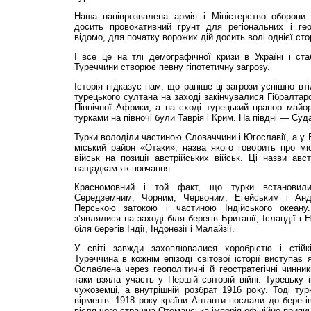
Наша напіврозвалена армія і Міністерство оборони
досить провокативний грунт для регіональних і гео
відомо, для початку ворожих дій досить волі однієї сто
І все це на тлі демографічної кризи в Україні і ст
Туреччини створює певну гіпотетичну загрозу.
Історія підказує нам, що раніше ці загрози успішно в
турецького султана на заході закінчувалися Гібралта
Північної Африки, а на сході турецький прапор майор
турками на півночі були Таврія і Крим. На півдні — Суд
Турки володіли частиною Словаччини і Югославії, а у В
міський район «Отаки», назва якого говорить про мі
військ на позиції австрійських військ. Ці назви авс
нащадкам як повчання.
Красномовний і той факт, що турки встановили
Середземним, Чорним, Червоним, Егейським і Анд
Перською затокою і частиною Індійського океану. 
з’являлися на заході біля берегів Британії, Ісландії 
біля берегів Індії, Індонезії і Малайзії.
У світі завжди захоплювалися хоробрістю і стійк
Туреччина в кожнім епізоді світової історії виступає 
Ослаблена через геополітичні й геостратегічні чинни
таки взяла участь у Першій світовій війні. Турецьку
чужоземці, а внутрішній розбрат 1916 року. Тоді тур
вірменів. 1918 року країни Антанти послали до берегів
після чого страшна Отоманська імперія офіційно припи