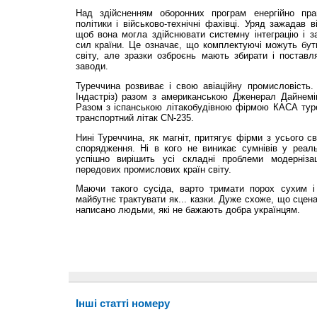
Над здійсненням оборонних програм енергійно пр
політики і військово-технічні фахівці. Уряд зажадав в
щоб вона могла здійснювати системну інтеграцію і з
сил країни. Це означає, що комплектуючі можуть бути 
світу, але зразки озброєнь мають збирати і поставля
заводи.
Туреччина розвиває і свою авіаційну промисловість.
Індастріз) разом з американською Дженерал Дайнемі
Разом з іспанською літакобудівною фірмою КАСА тур
транспортний літак CN-235.
Нині Туреччина, як магніт, притягує фірми з усьо­го с
спорядження. Ні в кого не виникає сумнівів у реаль
успішно вирішить усі складні проблеми модерніза
передових промислових країн світу.
Маючи такого сусіда, варто тримати порох сухим і
майбутнє трактувати як... казки. Дуже схоже, що сцен
написано людьми, які не бажають добра українцям.
Інші статті номеру