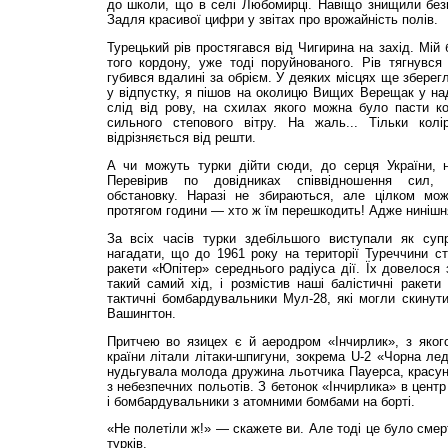
до школи, що в селі Любомирці. Навіщо знищили безц
Задля красивої цифри у звітах про врожайність полів.
Турецький рів простягався від Чигирина на захід. Мій
того кордону, уже тоді поруйнованого. Рів тягнувся 
губився вдалині за обрієм. У деяких місцях ще зберег
у відпустку, я пішов на околицю Вищих Верещак у на
слід від рову, на схилах якого можна було пасти ко
сильного степового вітру. На жаль... Тільки колі
відрізняється від решти.
А чи можуть турки дійти сюди, до серця України, 
Перевірив по довідниках співвідношення сил, о
обстановку. Наразі не збираються, але цілком мо
протягом години — хто ж їм перешкодить! Адже нинішня
За всіх часів турки здебільшого виступали як суп
нагадати, що до 1961 року на території Туреччини ст
ракети «Юпітер» середнього радіуса дії. Їх довелося
такий самий хід, і розмістив наші балістичні ракет
тактичні бомбардувальники Мул-28, які могли скинут
Вашингтон.
Притчею во язицех є й аеродром «Інчирлик», з якого
країни літали літаки-шпигуни, зокрема U-2 «Чорна ле
нудьгувала молода дружина льотчика Пауерса, красун
з небезпечних польотів. З бетонок «Інчирлика» в центр
і бомбардувальники з атомними бомбами на борті.
«Не полетіли ж!» — скажете ви. Але тоді це було сме
турків.