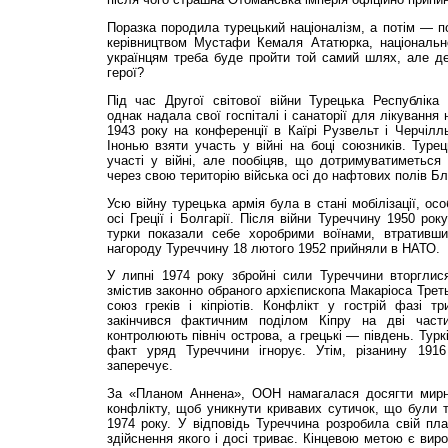
Поразка породила турецький націоналізм, а потім — по
керівництвом Мустафи Кемаля Ататюрка, національн
українцям треба буде пройти той самий шлях, але де
герої?
Під час Другої світової війни Турецька Республіка 
однак надала свої госпіталі і санаторії для лікування 
1943 року на конференції в Каїрі Рузвельт і Черчілл
Інонью взяти участь у війні на боці союзників. Турец
участі у війні, але пообіцяв, що дотримуватиметься 
через свою територію війська осі до нафтових полів Бл
Усю війну турецька армія була в стані мобілізації, ос
осі Греції і Болгарії. Після війни Туреччину 1950 рок
турки показали себе хоробрими воїнами, втративши
нагороду Туреччину 18 лютого 1952 прийняли в НАТО.
У липні 1974 року збройні сили Туреччини вторглис
змістив законно обраного архієпископа Макаріоса Трет
союз греків і кіпріотів. Конфлікт у гострій фазі т
закінчився фактичним поділом Кіпру на дві частин
контролюють північ острова, а грецькі — південь. Турк
факт уряд Туреччини ігнорує. Утім, різанину 1916
заперечує.
За «Планом Аннена», ООН намагалася досягти мирно
конфлікту, щоб уникнути кривавих сутичок, що були 
1974 року. У відповідь Туреччина розробила свій пла
здійснення якого і досі триває. Кінцевою метою є вир