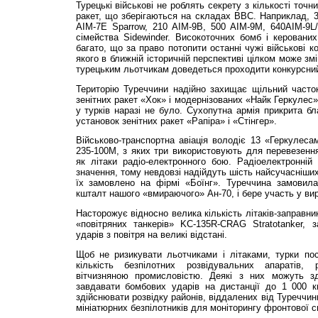
Турецькі військові не роблять секрету з кількості точн
ракет, що зберігаються на складах ВВС. Наприклад,
AIM-7E Sparrow, 210 AIM-9B, 500 AIM-9M, 640AIM-9L/
сімейства Sidewinder. Високоточних бомб і керовани
багато, що за право потопити останні чужі військові к
якого в ближній історичній перспективі цілком може зм
турецьким льотчикам доведеться проходити конкурсний
Територію Туреччини надійно захищає щільний часток
зенітних ракет «Хок» і модернізованих «Найк Геркулес»
у турків наразі не було. Сухопутна армія прикрита б
установок зенітних ракет «Рапіра» і «Стінгер».
Військово-транспортна авіація володіє 13 «Геркулес
235-100M, з яких три використовують для перевезення
як літаки радіо-електронного бою. Радіоелектронній
значення, тому невдовзі надійдуть шість найсучасні
їх замовлено на фірмі «Боїнг». Туреччина замовил
кшталт нашого «вмираючого» Ан-70, і бере участь у виро
Насторожує відносно велика кількість літаків-заправн
«повітряних танкерів» KC-135R-CRAG Stratotanker,
ударів з повітря на великі відстані.
Щоб не ризикувати льотчиками і літаками, турки по
кількість безпілотних розвідувальних апаратів,
вітчизняною промисловістю. Деякі з них можуть зд
завдавати бомбових ударів на дистанції до 1 000 к
здійснювати розвідку районів, віддалених від Туреччин
мініатюрних безпілотників для моніторингу фронтової с