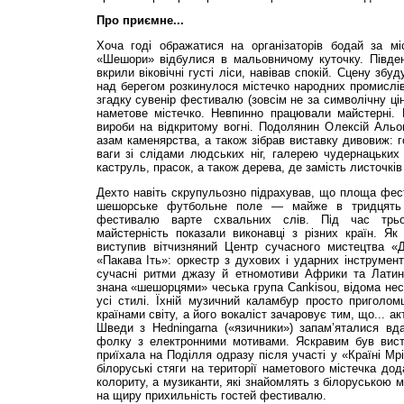
Про приємне...
Хоча годі ображатися на організаторів бодай за мі
«Шешори» відбулися в мальовничому куточку. Південн
вкрили віковічні густі ліси, навівав спокій. Сцену зб
над берегом розкинулося містечко народних промислі
згадку сувенір фестивалю (зовсім не за символічну цін
наметове містечко. Невпинно працювали майстерні. Г
вироби на відкритому вогні. Подолянин Олексій Альо
азам каменярства, а також зібрав виставку дивовиж: г
ваги зі слідами людських ніг, галерею чудернацьких 
каструль, прасок, а також дерева, де замість листочкі
Дехто навіть скрупульозно підрахував, що площа фе
шешорське футбольне поле — майже в тридцять 
фестивалю варте схвальних слів. Під час трьо
майстерність показали виконавці з різних країн. Як
виступив вітчизняний Центр сучасного мистецтва «Д
«Пакава Іть»: оркестр з духових і ударних інструмент
сучасні ритми джазу й етномотиви Африки та Латин
знана «шешорцями» чеська група Cankisou, відома не
усі стилі. Їхній музичний каламбур просто приголом
країнами світу, а його вокаліст зачаровує тим, що... а
Шведи з Hedningarna («язичники») запам’яталися в
фолку з електронними мотивами. Яскравим був висту
приїхала на Поділля одразу після участі у «Країні Мр
білоруські стяги на території наметового містечка до
колориту, а музиканти, які знайомлять з білоруською 
на щиру прихильність гостей фестивалю.