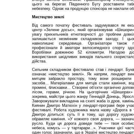
цього на берегах Південного Бугу розставили та
небезпеку. Однак на продукцію спонсора не наклали об
Мистецтво землі
Від самого початку фестиваль задумувався як екол
центр «Зелене досьє», який організовував «Шешори»
увагу прихильників етнотворчості до проблем довкіл
залишається незмінним складником заходу. І цьо
навколишнє середовище. Організатори також 
професіонали й аматори велосипедного спорту зд
Воробіївки довжиною 52 кілометри. Нагодою ді
використання шкідливих викидів пального скористало
дійства.
Сильним складником фестивалю став і лендарт. Буква
означає «мистецтво землі». Як напрям, лендарт вин
митцям забракло простору, тому вони розширили д
засобів... Матеріалами для митців стали каміння, вод
промені, блискавки... Створені об’єкти органічно доп
лісом, горами, річкою. На цьогорічних «Шешорах»
зокрема, майстри цього жанру Геннадій Донець, Ярос
Заворожували викладена на схилі жаба із дров, камінь,
Киянин Дмитро Матюхін у лендарт-програмі бере уч
фестивалі. Робота художника мала назву «Дорога в т
Дмитро ділиться: суть її в тому, що дорогу художни
обрамляє каміння. «У кожного своя дорога, — зазнач
русло. Куди ця дорога доведе тебе — твоя особис
небеса, комусь — у тартарари...». Учасники цієї час
один голос зазначили, що в Україні мистецтво лендарт