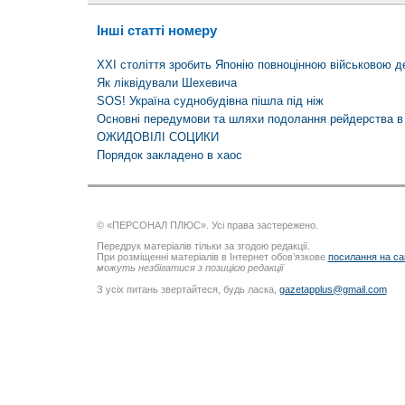
Інші статті номеру
XXI століття зробить Японію повноцінною військовою 
Як ліквідували Шехевича
SOS! Україна суднобудівна пішла під ніж
Основні передумови та шляхи подолання рейдерства в 
ОЖИДОВІЛІ СОЦИКИ
Порядок закладено в хаос
© «ПЕРСОНАЛ ПЛЮС». Усі права застережено.
Передрук матеріалів тільки за згодою редакції.
При розміщенні матеріалів в Інтернет обов’язкове
посилання на са
можуть незбігатися з позицією редакції
З усіх питань звертайтеся, будь ласка,
gazetapplus@gmail.com