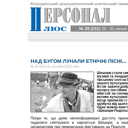
Всеукраїнський загальнополітичний освітянський тижне
№ 28 (231)
25 - 31 липня
НАД БУГОМ ЛУНАЛИ ЕТНІЧНІ ПІСНІ...
№ 28 (231) 25 - 31 липня 2007 року
Шешори стали сим
музики та лендар
гірському селі на
нашого культурног
Встиг зажити добр
когорту постійних 
ніби сніг на голову
велике культурно-
місце прописки і 
здобула від цього
Одне можна конст
«Шешори-Подільсь
Попри те, що деякі непоінформовані достоту прихи
подалися святкувати в карпатські Шешори, а інші
організаторів про перенесення фестивалю на Поділля.