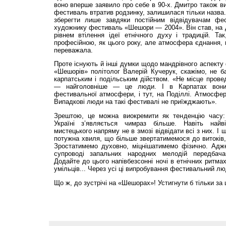
воно вперше заявило про себе в 90-х. Дмитро також в
фестиваль втратив родзинку, залишилася тільки назва.
зберегти лише завдяки постійним відвідувачам фес
художнику фестиваль «Шешори — 2004». Він став, на 
рівнем втілення ідеї етнічного духу і традицій. Та
професійною, як цього року, але атмосфера єднання,
переважала.
Проте існують й інші думки щодо мандрівного аспекту 
«Шешорів» політолог Валерій Кучерук, скажімо, не ба
карпатським і подільським дійством. «Не місце прове
— найголовніше — це люди. І в Карпатах вон
фестивальної атмосфери, і тут, на Поділлі. Атмосфера
Випадкові люди на такі фестивалі не приїжджають».
Зрештою, це можна виокремити як тенденцію часу: 
Україні з’являється чимраз більше. Навіть найв
мистецького напряму не в змозі відвідати всі з них. І
потужна хвиля, що більше звертатимемося до витоків
Зростатимемо духовно, міцнішатимемо фізично. Адже
супроводі запальних народних мелодій передбача
Додайте до цього напівбезсонні ночі в етнічних ритма
умільців... Через усі ці випробування фестивальний л
Що ж, до зустрічі на «Шешорах»! Устигнути б тільки з