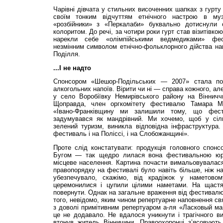
Чарівні дівчата у стильних височенних шапках з гурту
своїм тонким відчуттям етнічного настрою в муз
«розбійники» з «Перкалаби» буквально дотиснули 
колоритом. До речі, за чотири роки гурт став візитівк
нарекли себе «олім­пійськими ведмедиками» фе
незмінним символом етнічно-фольклорного дійства нав
По­ділля.
...І не надто
Спонсором «Шешор-По­дільських — 2007» стала по
алкогольних напоїв. Вірити чи ні — справа кожного, ал
у село Воробіївку Немирівського району на Вінничч
Щоправда, член оргкомітету фестивалю Тамара Ма
«Івано-Франківщину ми залишили тому, що фест
задумувався як мандрівний. Ми хочемо, щоб у сіль
зелений туризм, виникла відповідна інфраструктура.
фестиваль і на Поліссі, і на Слобожанщині».
Проте слід констатувати: продукція головного спонс
Бугом — так щедро лилася вона фестивальною юр
місцеве населення. Картина почасти вимальовувалася
правопорядку на фестивалі було навіть більше, ніж на
убезпечувало, скажімо, від крадіжок у наметовому
церемонилися і цупили цілими наметами. На щастя,
повернути. Однак на загальне враження від фестивалю
того, невідомо, яким чином репертуарне наповнення св
з доволі примітивним репертуаром а-ля «Ласковый май
це не додавало. Не вдалося уникнути і трагічного вип
втонув житель Вінничини. Правоохоронці з’ясовуют