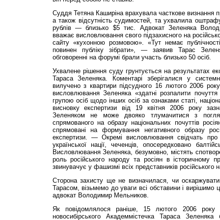
Суддя Тетяна Каширіна врахувала часткове визнання п
а також відсутність судимостей, та ухвалила оштраф
рублів — близько $5 тис. Адвокат Зеленяка Воло
вважає висловлювання свого підзахисного на російськ
сайту «кухонною розмовою». «Тут немає публічност
повинен публіку зібрати», — заявив Тарас Зелен
обговоренні на форумі брали участь близько 50 осіб.
Ухвалене рішення суду грунтується на результатах е
Тараса Зеленяка. Коментарі зберігалися у системн
вилучено з квартири підсудного 16 лютого 2006 року
висловлювання Зеленяка «здатні розпалити почуття 
групою осіб щодо інших осіб за ознаками статі, націон
висновку експертизи від 19 квітня 2006 року заз
Зеленяком не може двояко тлумачитися з погляд
спрямованого на образу національних почуттів росі
спрямовані на формування негативного образу ро
експертизи. — Окремі висловлювання свідчать про 
української нації, чеченців, опосередковано балтій
Висловлювання Зеленяка, безумовно, містять спотворе
роль російського народу та росіян в історичному пр
звинувачує у фашизмі всіх представників російського 
Сторона захисту ще не визначилася, чи оскаржуват
Тарасом, візьмемо до уваги всі обставини і вирішимо 
адвокат Володимир Мельников.
Як повідомлялося раніше, 15 лютого 2006 року с
новосибірського Академмістечка Тараса Зеленяка