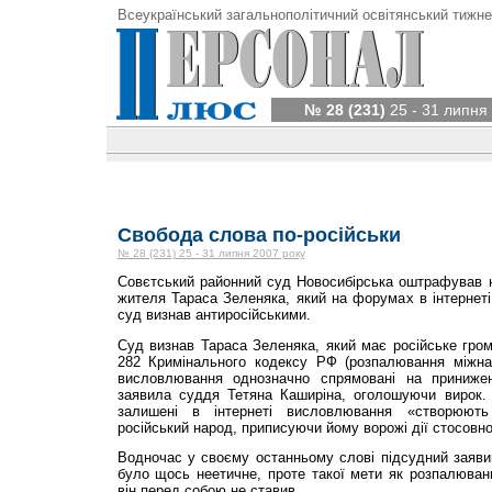
Всеукраїнський загальнополітичний освітянський тижне
№ 28 (231)
25 - 31 липня
Свобода слова по-російськи
№ 28 (231) 25 - 31 липня 2007 року
Совєтський районний суд Новосибірська оштрафував н
жителя Тараса Зеленяка, який на форумах в інтернет
суд визнав антиросійськими.
Суд визнав Тараса Зеленяка, який має російське гро
282 Кримінального кодексу РФ (розпалювання міжнац
висловлювання однозначно спрямовані на приниже
заявила суддя Тетяна Каширіна, оголошуючи вирок.
залишені в інтернеті висловлювання «створюют
російський народ, приписуючи йому ворожі дії стосовно
Водночас у своєму остан­ньому слові підсудний заявив
було щось неетичне, проте такої мети як розпалюван
він перед собою не ставив.