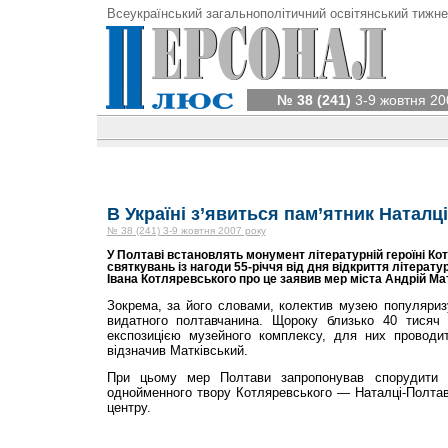
Всеукраїнський загальнополітичний освітянський тижне
№ 38 (241)
3-9 жовтня 20
В Україні з’явиться пам’ятник Наталц
№ 38 (241) 3-9 жовтня 2007 року
У Полтаві встановлять монумент літературній героїні Кот
святкувань із нагоди 55-річчя від дня відкриття літера
Івана Котляревського про це заявив мер міста Андрій Ма
Зокрема, за його словами, колектив музею популяриз
видатного полтавчанина. Щороку близько 40 тисяч 
експозицією музейного комплексу, для них проводит
відзначив Матківський.
При цьому мер Полтави запропонував спорудити в
однойменного твору Котляревського — Наталці-Полтав
центру.