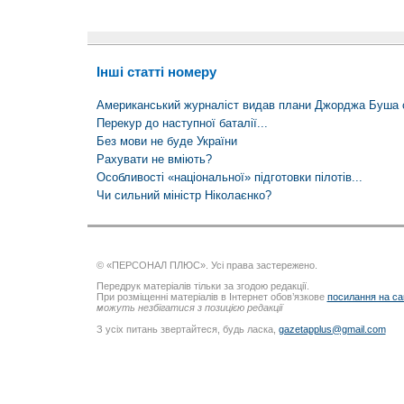
Інші статті номеру
Американський журналіст видав плани Джорджа Буша с
Перекур до наступної баталії...
Без мови не буде України
Рахувати не вміють?
Особливості «національної» підготовки пілотів...
Чи сильний міністр Ніколаєнко?
© «ПЕРСОНАЛ ПЛЮС». Усі права застережено.
Передрук матеріалів тільки за згодою редакції.
При розміщенні матеріалів в Інтернет обов’язкове
посилання на са
можуть незбігатися з позицією редакції
З усіх питань звертайтеся, будь ласка,
gazetapplus@gmail.com