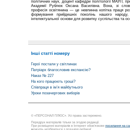
політичних наук, доцент кафедри політології МАУП, п
Академії Рублюк Оксана Василівна. Вона, зі сло
професія освітянина — це невпинна копітка праця ро
формування прийдешніх поколінь нашого народу,
інтелектуальної основи для розвитку суспільства та ос
Інші статті номеру
Герої постали у світлинах
Патріарх благословив експансію?
Наказ № 227
На кого працюють гроші?
Співпраця в ім’я майбутнього
Уроки позачергових виборів
© «ПЕРСОНАЛ ПЛЮС». Усі права застережено.
Передрук матеріалів тільки за згодою редакції.
При розміщенні матеріалів в Інтернет обов’язкове
посилання на са
можуть незбігатися з позицією редакції