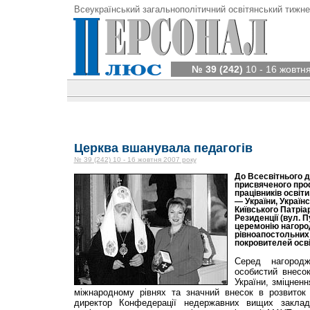
Всеукраїнський загальнополітичний освітянський тижне
№ 39 (242)
10 - 16 жовтн
Церква вшанувала педагогів
№ 39 (242) 10 - 16 жовтня 2007 року
До Всесвітнього д
присвяченого про
працівників освіти
— України, Україн
Київського Патріа
Резиденції (вул. П
церемонію нагоро
рівноапостольних 
покровителей осві
Серед нагород
особистий внесок
України, зміцнен
міжнародному рівнях та значний внесок в розвиток
директор Конфедерації недержавних вищих закладі