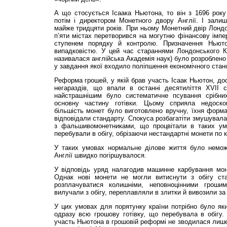
А що стосується Ісаака Ньютона, то він з 1696 року
потім і директором Монетного двору Англії. І залиш
майже тридцяти років. При ньому Монетний двір Лондо
п’яти містах перетворився на могутню фінансову імпе
ступенем порядку й контролю. Призначення Нью
випадковістю. У цей час стараннями Лондонського Ко
називалася англійська Академія наук) було розроблено
у завдання якої входило поліпшення економічного стан
Реформа грошей, у якій брав участь Ісаак Ньютон, дос
негараздів, що впали в останні десятиліття XVII ст
найстрашнішим було систематичне псування срібни
основну частину готівки. Цьому сприяла недоскон
більшість монет було виготовлено вручну, їхня форм
відповідали стандарту. Спокуса розбагатіти змушувала
з фальшивомонетниками, що процвітали в таких умо
перебували в обігу, обрізаючи нестандартні монети по к
У таких умовах нормальне ділове життя було немож
Англії швидко погіршувалося.
У відповідь уряд налагодив машинне карбування моне
Однак нові монети не могли витиснути з обігу ста
розплачуватися колишніми, неповноцінними гроши
вилучали з обігу, переплавляли в злитки й вивозили за
У цих умовах для порятунку країни потрібно бу­ло я
одразу всю грошову готівку, що перебувала в обігу.
участь Ньютона в грошовій реформі не зводилася лише 