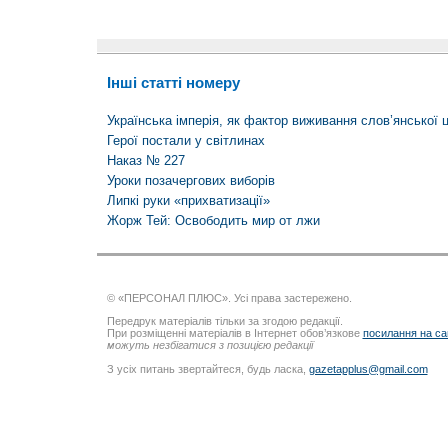
Інші статті номеру
Українська імперія, як фактор виживання слов’янської ци
Герої постали у світлинах
Наказ № 227
Уроки позачергових виборів
Липкі руки «прихватизації»
Жорж Тей: Освободить мир от лжи
© «ПЕРСОНАЛ ПЛЮС». Усі права застережено.
Передрук матеріалів тільки за згодою редакції.
При розміщенні матеріалів в Інтернет обов’язкове
посилання на са
можуть незбігатися з позицією редакції
З усіх питань звертайтеся, будь ласка,
gazetapplus@gmail.com