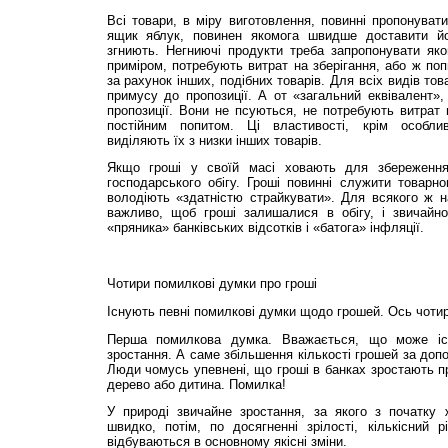
Всі товари, в міру виготовлення, повинні пропонуват
ящик яблук, повинен якомога швидше доставити йо
згниють. Негниючі продукти треба запропонувати яко
приміром, потребують витрат на зберігання, або ж по
за рахунок інших, подібних товарів. Для всіх видів то
примусу до пропозиції. А от «загальний еквівалент»
пропозиції. Вони не псуються, не потребують витрат 
постійним попитом. Ці властивості, крім особлив
виділяють їх з низки інших товарів.
Якщо гроші у своїй масі ховають для збереженн
господарського обігу. Гроші повинні служити товарн
володіють «здатністю страйкувати». Для всякого ж н
важливо, щоб гроші залишалися в обігу, і звичайн
«пряника» банківських відсотків і «батога» інфляції.
Чотири помилкові думки про гроші
Існують певні помилкові думки щодо грошей. Ось чотир
Перша помилкова думка. Вважається, що може іс
зростання. А саме збільшення кількості грошей за доп
Люди чомусь упевнені, що гроші в банках зростають пр
дерево або дитина. Помилка!
У природі звичайне зростання, за якого з початку 
швидко, потім, по досягненні зрілості, кількісний 
відбуваються в основному якісні зміни.