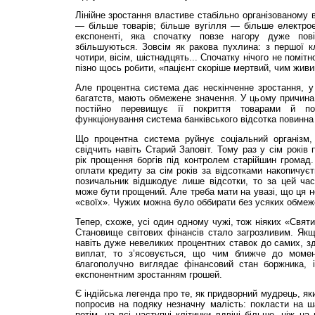
Лінійне зростання властиве стабільно організованому 
— більше товарів; більше вугілля — більше електрое
експоненті, яка спочатку повзе нагору дуже пов
збільшуються. Зовсім як ракова пухлина: з першої кл
чотири, вісім, шістнадцять... Спочатку нічого не поміт
пізно щось робити, «пацієнт скоріше мертвий, чим живи
Але процентна система дає нескінченне зростання, у 
багатств, мають обмежене значення. У цьому причина
постійно перевищує її покриття товарами й по
функціонування система банківського відсотка повинна 
Що процентна система руйнує соціальний організм
свідчить навіть Старий Заповіт. Тому раз у сім років
рік прощення боргів під контролем старійшин громад
оплати кредиту за сім років за відсотками накопичує
позичальник відшкодує лише відсотки, то за цей час
може бути прощений. Але треба мати на увазі, що ця 
«своїх». Чужих можна було оббирати без усяких обмеж
Тепер, схоже, усі один одному чужі, тож ніяких «Святи
Становище світових фінансів стало загрозливим. Якщ
навіть дуже невеликих процентних ставок до самих, зд
виплат, то з’ясовується, що чим ближче до моме
благополучно виглядає фінансовий стан боржника, 
експонентним зростанням грошей.
Є індійська легенда про те, як придворний мудрець, як
попросив на подяку незначну малість: покласти на ш
потім, на всі наступні клітинки вдвічі більше, ніж на