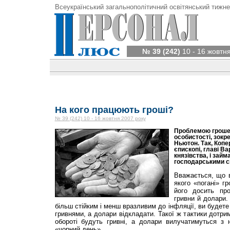
Всеукраїнський загальнополітичний освітянський тижне
№ 39 (242)
10 - 16 жовтн
На кого працюють гроші?
№ 39 (242) 10 - 16 жовтня 2007 року
Проблемою гроше
особистості, зокр
Ньютон. Так, Копе
єпископі, главі В
князівства, і зай
господарськими с
Вважається, що в
якого «погані» гр
його досить пр
гривни й долари.
більш стійким і менш вразливим до інфляції, ви будете
гривнями, а долари відкладати. Такої ж тактики дотрим
обороті будуть гривні, а долари вилучатимуться з 
«чорний день».