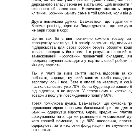
державного запасу зерна не вистачило, щоб виконати 
експонентної залежності. Величезну кількість зер
клітинки, боржник бачить саме в той момент, коли він д
Друга помилкова думка. Вважається, що відсотки м
беремо гроші під відсотки. Люди думають, що все дуж
не бери гроші в борг.
Це не так, бо в ціні практично кожного товару, з
«процентну частину», і її розмір залежить від величи
підприємства для своєї роботи беруть оборотні кошт
товар і продають його вам. І в результаті кожний то
замаскований «борговий» процентний складник, яки
продавці змушені закладати у вартість своєї роботи і 
кінцеву вартість.
Так, у платі за вивіз сміття частка відсотків за 
небагато, справді, ну який капітал треба вкладати 
зарплату, ось і все. Зате в оплаті за квартиру в со
частка становить уже 70%, бо на будівництво вашого б
під відсотки, а це дорого. У середньому ж частка ві
товари й послуги повсякденного попиту 50%.
Третя помилкова дум­ка. Вважається, що сучасна г
однаковою мірою і правила банківської гри теж для в
банк — одержуєш відсотки, береш кредит — платиш 
врахуванням того, що ми розповіли в «помилковій ду
кого грошей поменше, а це 90% населення, платять
одержують, зате «золотий фонд націй», не змучений 
ніж платить.