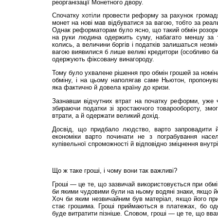
реорганізації Монетного двору.
Спочатку хотіли провести реформу за рахунок громадя
монет на нові мав відбуватися за вагою, тобто за реал
Однак реформаторам було ясно, що такий обмін розорит
на руки людина одержить суму, набагато меншу за 
колись, а величини боргів і податків залишаться незмі
вагою виявилися б лише великі кредитори (особливо ба
одержують фіксовану винагороду.
Тому було ухвалене рішення про обмін грошей за номін
обміну, і на цьому наполягав саме Ньютон, пропонув
яка фактично й довела країну до кризи.
Зазнавши відчутних втрат на початку реформи, уже ч
збираючи податки зі зростаючого товарообороту, змог
втрати, а й одержати великий дохід.
Досвід, що придбало людство, варто запровадити й
економіки варто починати не з пограбування насел
купівельної спроможності й відповідно зміцнення внутр
Що ж таке гроші, і чому вони так важливі?
Гроші — це те, що зазвичай використовується при обмі
би якими чудовими були на ньому водяні знаки, якщо й
Хоч би яким незвичайним був матеріал, якщо його при
стає грошима. Гроші приймаються в платежах, бо од
буде витратити пізніше. Словом, гроші — це те, що вва