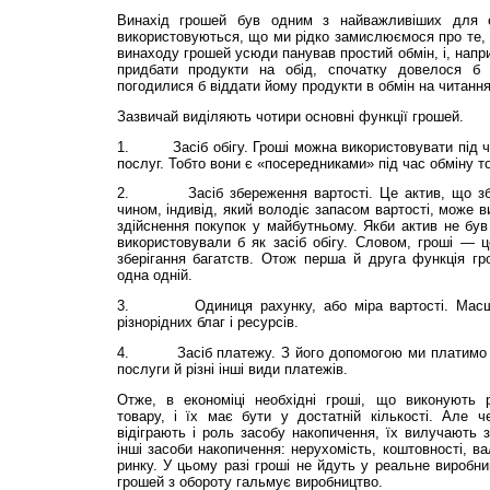
Винахід грошей був одним з найважливіших для е
використовуються, що ми рідко замислюємося про те, я
винаходу грошей усюди панував простий обмін, і, напр
придбати продукти на обід, спочатку довелося б з
погодилися б віддати йому продукти в обмін на читання 
Зазвичай виділяють чотири основні функції грошей.
1.
Засіб обігу. Гроші можна використовувати під час
послуг. Тобто вони є «посередниками» під час обміну т
2.
Засіб збереження вартості. Це актив, що збері
чином, індивід, який володіє запасом вартості, може 
здійснення покупок у майбутньому. Якби актив не був 
використовували б як засіб обігу. Словом, гроші — 
зберігання багатств. Отож перша й друга функція гр
одна одній.
3.
Одиниця рахунку, або міра вартості. Масштаб
різнорідних благ і ресурсів.
4.
Засіб платежу. З його допомогою ми платимо по
послуги й різні інші види платежів.
Отже, в економіці необхідні гроші, що виконують 
товару, і їх має бути у достатній кількості. Але 
відіграють і роль засобу накопичення, їх вилучають 
інші засоби накопичення: нерухомість, коштовності, ва
ринку. У цьому разі гроші не йдуть у реальне виробн
грошей з обороту гальмує виробництво.