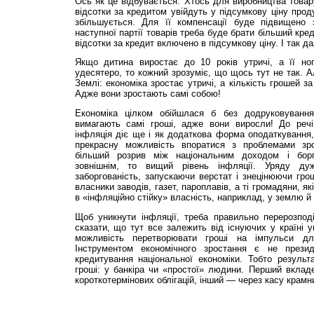
Ось як це відбувається. Хтось для виробництва товар
відсотки за кредитом увійдуть у підсумкову ціну проду
збільшується. Для її компенсації буде підвищено 
наступної партії товарів треба буде брати більший кре
відсотки за кредит включено в підсумкову ціну. І так да
Якщо дитина виростає до 10 років утричі, а її но
удесятеро, то кожний зрозуміє, що щось тут не так. А
Землі: економіка зростає утричі, а кількість грошей 
Адже вони зростають самі собою!
Економіка цілком обійшлася б без додруковуванн
вимагають самі гроші, адже вони виросли! До реч
інфляція діє ще і як додаткова форма оподаткування
прекрасну можливість впоратися з проблемами зро
більший розрив між національним доходом і борг
зовнішнім, то вищий рівень інфляції. Уряду д
заборгованість, запускаючи верстат і знецінюючи грош
власники заводів, газет, пароплавів, а ті громадяни, як
в «інфляційно стійку» власність, наприклад, у землю й
Щоб уникнути інфляції, треба правильно перерозпо
сказати, що тут все залежить від існуючих у країні
можливість перетворювати гроші на імпульси дл
Інструментом економічного зростання є не презид
кредитування національної економіки. Тобто результ
гроші: у банкіра чи «простої» людини. Перший вклад
короткотермінових облігацій, інший — через касу крамн