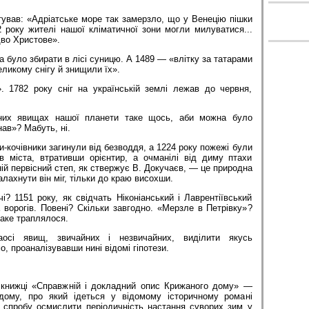
атував: «Адріатське море так замерзло, що у Венецію пішки
 року жителі нашої кліматичної зони могли милуватися...
дво Христове».
 було збирати в лісі суницю. А 1489 — «влітку за татарами
еликому снігу й знищили їх».
 1782 року сніг на українській землі лежав до червня,
.
них явищах нашої планети таке щось, аби можна було
нав»? Мабуть, ні.
и-кочівники загинули від безводдя, а 1224 року пожежі були
 в міста, втративши орієнтир, а очманілі від диму птахи
й первісний степ, як ствержує В. Докучаєв, — це природна
алахнути він міг, тільки до краю висохши.
чі? 1151 року, як свідчать Ніконіанський і Лаврентіївський
а ворогів. Повені? Скільки завгодно. «Мерзле в Петрівку»?
таке траплялося.
сі явищ, звичайних і незвичайних, виділити якусь
, проаналізувавши нині відомі гіпотези.
 книжці «Справжній і докладний опис Крижаного дому» —
дому, про який ідеться у відомому історичному романі
в спробу осмислити періодичність настання суворих зим у