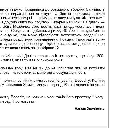
имов уважно придивився до розкішного вбрання Сатурна: в
чітко виражені світлі смуги, а Зем­ля пережила чотири
ж ними нерівномірні — най­більше часу минуло між першим і
 і другою світ­лими смугами Сатурна найбільша від­даль —
і. Збіг? Можливо. Але все ж таки погодьмося, що і події
кільця Сатурна є відбитками ритму 40 700, і пошукаймо на
ла смужка, яка може відпові­дати четвертому зледенінню,
, ледь розділених по­темніннями. І саме стільки разів зупи­
ри зупинки ще попереду, адже останнє зледеніння ще не
чи вже вияв якоїсь закономірності?
найбільший. Дані палеонтології показують, що існує 300-
ть такий, який триває мільйони років.
 алмазну го­ру. Раз на рік до неї прилітає пташка поточити
о геть чисто сточить, мине одна секунда вічності.
 притча час, яким вимірюється існування Всесвіту. Коли ж
як утво­рилася Земля, минула одна доба, то людина існує на
ося у Всесвіт, не боячись масштабів його простору й часу.
пе­ред. Прогнозувати.
Наталя Околітенко