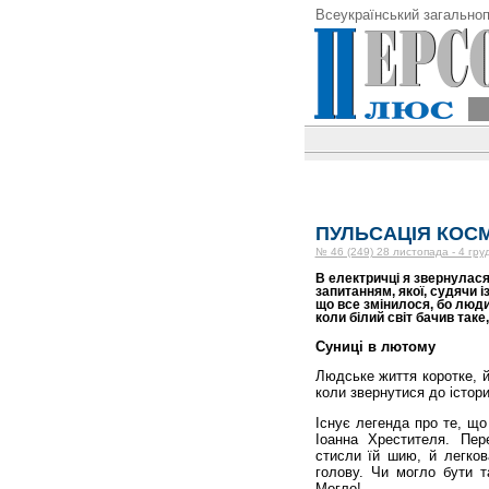
Всеукраїнський загальноп
ПУЛЬСАЦІЯ КОС
№ 46 (249) 28 листопада - 4 гру
В електричці я звернулася 
запитанням, якої, судячи і
що все змінилося, бо люди
коли білий світ бачив таке
Суниці в лютому
Людське життя коротке, й
коли звернутися до істор
Існує легенда про те, що
Іоанна Хрестителя. Пер
стисли їй шию, й легков
голову. Чи могло бути т
Могло!