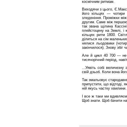
космічним рит­мам.
Виходячи з цього, Є.Макс
його кільцях — чо­тири 
зледеніння. Про­міжки мі
дру­гим. Саме між першою
так звана щілина Кассін
плейстоцену на Землі, і 
кільцях ритм 1800. Світ
ділиться на сім маленьких
нялися льодовики (чоти
закінчилося). Знову збіг 
Але й цикл 40 700 — не 
тисячорічний період, наві
...Уявіть собі величезну
свій дзьоб. Коли вона йог
Так змальовує стародавня
припустити, що відтоді, 
ній якусь частку хви­лини.
І все ж таки ми вдивляєм
Щоб знати. Щоб бачити на