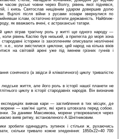
м часом руські човни через Волгу, рівень якої піднявся,
пій, і князь Святослав нищівним ударом довершив долю
ви. Вцілілі після війни з русами хозари звернулися по
рийнявши іслам, оста­точно втратили державність. Найближ­
ду, як вва­жають вчені, є астраханські татари.
й цикл зі­грав трагічну роль у житті ще одного народу —
е., коли рівень Каспію був низький, а прилегла до моря зона
 стародавні історики із за­хоп­лен­ням описували незліченні
т. н.е., ко­ли змістилися циклони, цей народ на кілька віків
итися на світовій арені уже під іме­нем грізних гуннів і
ання сонячного (а звідси й кліматичного) циклу тривалістю
 людське жит­тя, але його роль в історії нашої пла­нети не
літнього циклу в історії стародавніх на­родів. Він визначив
експедиці­ях вивчав кари — заглиблення в тих місцях, де
мо­рени — кам’яні щити, які крига штов­хала перед собою.
начки. За даними Максимова, мо­рени утворювалися через
маємо вияв ритму, вста­новленого А.Шнітни­ко­вим.
ки зробили одинадцять зупинок і стільки ж, рухаю­чись
вати, скіль­ки тривало кожне зледеніння: 1850х22=40 700