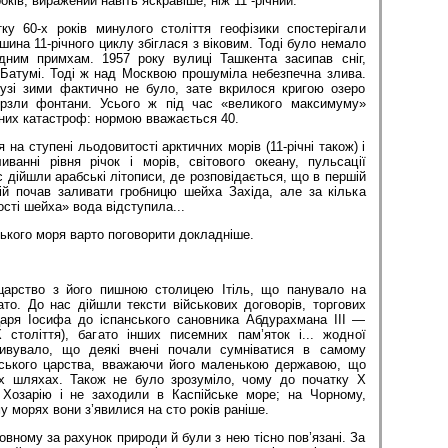
ків, вираже­ний навіть яскравіше, ніж 11 -річний.
ку 60-х років минулого століття геофізики спостерігали
ина 11-річного циклу збіглася з віковим. Тоді було немало
дним примхам. 1957 року вулиці Ташкента засипав сніг,
 Батумі. Тоді ж над Москвою прошуміла небезпечна злива.
узі зими фактично не було, зате вкрилося кригою озеро
рзли фонтани. Усього ж під час «великого максимуму»
них катастроф: нормою вважається 40.
 на ступені льодовитості арктичних морів (11-річні також) і
иванні рівня річок і морів, світового океану, пульсації
 дійшли арабські літописи, де розпові­дається, що в першій
пій почав заливати гробницю шейха Західа, але за кілька
сті шейха» вода відсту­пила...
ського моря варто поговорити докладніше.
арство з йо­го пишною столицею Ітіль, що панува­ло на
ато. До нас дійшли тексти військових догово­рів, торгових
царя Іосифа до іспанського сановника Абдурахмана III —
століття), багато інших писем­них пам’яток і... жодної
дивувало, що деякі вчені почали сумніватися в самому
рського царства, вважаю­чи його маленькою державою, що
их шляхах. Також не було зро­зуміло, чому до початку X
 Хозарію і не заходили в Каспійське море; на Чор­ному,
 мо­рях вони з’явилися на сто років ра­ніше.
овному за рахунок природи й були з нею тісно пов’язані. За