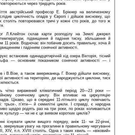
 повторюються через тридцять років.
ліття австрійський професор Е. Брікнер на величезному
слідив циклічність опадів у Європі і дійшов висновку, що
х століть повторювався тричі у кожні сто років, до того ж
тя.
лог Л.Клейтон склав карти розподілу на Землі джерел
температури, підвищення й падіння тиску, збільшення й
м 11 років. Водночас він побачив досить правильну, хоча й
двищенням і падінням сонячної активності.
укс встано­вив одинадцятирічній хід озера Вікторія, тісний
льфа — основним показником сонячної актив­ності — і
в і В.Візе, а також американець Г. Вокер дійшли висновку,
ї активності на територіях, де народжу­ються циклони, тиск
силюється.
ть чітко вира­жений кліматичний період 20—23 ро­ки —
ійному со­нячному циклу. Він впливає на цирку­ляцію
адів. Ці­каво, що в середині 11-літнього циклу помічають
і: трьох-, п’яти— й семилітні цикли. І справ­ді, є народна
ливо щедро родять раз на три роки, по роках коливаються
их культур — чи не є це виявом коротких циклів?
і існу­вати цикли вищого порядку, аніж 11- чи 22-річні,
 звернувши увагу на прогалини в пра­вильному чергуванні
III, XIV, п.п. XVIII століть. Одна з таких хвиль — «віковий»