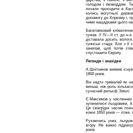
голодом і безводдям. Ти
почали проходити в Кас
колись могут­ньої держа
допомогу до Хорезму і, п
чими нащадками цього наро
Багатовіковий кліматични
гуннів. У IV—II ст. до н.
діставала до­сить вологи,
гуннські стада. Але з II с
занепав, щоб потім з’я­в
спустошити Єв­ропу.
Легенди і знахідки
А.Шнітников виявив існув
1800 років.
Він надто тривалий як на
менша, ніж роль кількасот
сучасний рельєф Землі.
Є.Максимов у численних 
зупинилися льодовики, й 
Це своєрідні часові поз
кожні 1850 років — отже, 
Рухаючись униз, льодови
вгору. Не важко підраху
років.