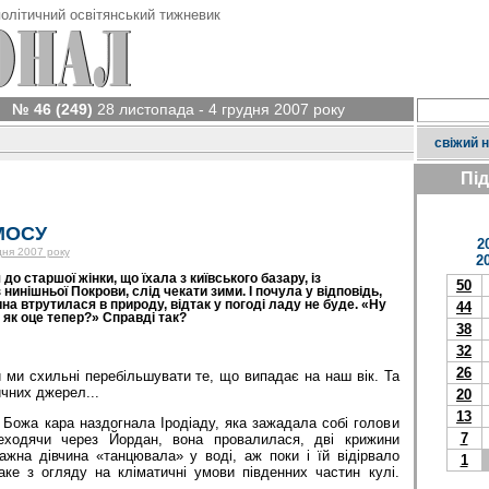
олітичний освітянський тижневик
№ 46 (249)
28 листопада - 4 грудня 2007 року
свіжий 
Пі
МОСУ
2
дня 2007 року
2
до старшої жінки, що їхала з київського базару, із
50
з нинішньої Покрови, слід чекати зими. І почула у відповідь,
на втрутилася в природу, відтак у погоді ладу не буде. «Ну
44
, як оце тепер?» Справді так?
38
32
26
 ми схильні перебільшувати те, що випадає на наш вік. Та
ичних джерел...
20
13
 Божа кара наздогнала Іродіаду, яка зажадала собі голови
7
еходячи через Йордан, вона провалилася, дві крижини
ажна дівчина «танцювала» у воді, аж поки і їй відірвало
1
аке з огляду на кліматичні умови південних частин кулі.