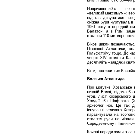
цикл, тривалістю 80—90 ро
Наприкінці 50-х — почат
«великий максимум»: верш
підстав дивуватися пого
сніжна буря нуртувала в
1961 року в середній см
Балатон, а в Римі заме
сталося 110 метеорологіч
Вікові цикли позначаються
Північної Атлантики, кол
Гольфстріму тощо. До нас
чверті XIV сто­ліття Кас
десятиліть «завдяки свято
Втім, про «життя» Каспій
Волзька Атлантида
Про могутнє Хозарське ц
нижній Волзі, відомо баг
угод, лист хозарського 
Хосдаї ібн Шаф-рата (X 
археологічної. Це так 
існуванні великого Хоза
па­разитувала на торгов
століття руси не чіпали
Середземному і Північному
Кочові народи жили в осн