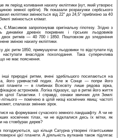
е як період коливання нахилу екліптики (кут, який утворює
иною земної орбіти). Як показали роз­рахунки сербського
ахил екліптики змінюється від 22° до 24,5° приблизно за 40
 Землі змінюється клі­мат.
, Є.Макси­мов запропонував оригінальну гіпотезу. Згідно з
ть ди­наміки древніх покривних і гірських льодовиків
двох ритмів — 40 700 і 1850. Поштов­хом до зледеніння
нене зміною нахилу екліптики.
 діє ритм 1850, примушуючи льодовики то від­ступати під
 на­ступати внаслідок похолодання. Така суперечлива
що не має пояснення.
інші при­родні ритми, вчені здебільшого поси­лаються на
ила, його уривчастий подих. Але ж Сонце — попри його
ої планети — в глибинах Всесвіту лише рядова зірка,
фікацією астрономів. Логіка підказує, що в ритмі його життя
я цілої Галактики. І справді, ознаки звичних для Землі
-літнього — помічено в цілій низці космічних явищ: частоті
комет, спала­хах змінних зірок.
илися на формуванні сучасного земного ландшафту. А чи не
ших космічних тілах, чи не відклалися десь їх мітки, як
и на стовбурах дерев?
в погоджу­ються, що кільця Сатурна утворені гі­гантськими
оверхні цієї планети. А діяльність вул­канів також підлягає