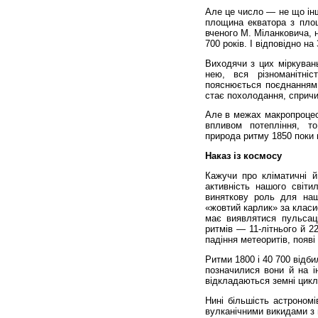
Але це число — не що інш
площина екватора з пло­щ
вченого М. Міланковича, н
700 років. І відповідно на
Виходячи з цих міркувань
нею, вся різноманітніс
пояснюється поєднанням 
стає похолодання, спричи
Але в межах макропроцесу
впливом потепління, то
природа ритму 1850 поки 
Наказ із космосу
Кажучи про кліматичні й 
активність нашого світ
виняткову роль для наш
«жовтий карлик» за кла­си
має виявлятися пульсаці
ритмів — 11-літнього й 22
падіння метеоритів, появі 
Ритми 1800 і 40 700 відб
позначилися вони й на ін
відкладаються земні цикл
Нині більшість астрономі
вулканічними викидами з п