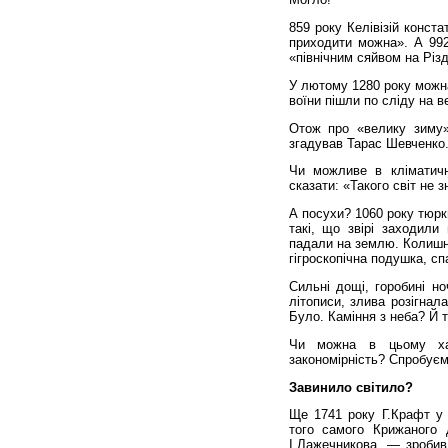
859 року Келівізій конст
приходити можна». А 992
«північним сяйвом на Різ
У лютому 1280 року можна
воїни пішли по сліду на в
Отож про «велику зиму».
згадував Тарас Шевченко
Чи можливе в кліматич
сказати: «Такого світ не з
А посухи? 1060 року тюрк
такі, що звірі заходили
падали на землю. Колишні
гігроскопічна подушка, сп
Сильні дощі, горобині но
літописи, злива розігнал
Було. Каміння з неба? Й 
Чи можна в цьому хао
закономірність? Спробуємо
Завинило світило?
Ще 1741 року Г.Крафт у
того самого Крижаного 
І.Лажеч­никова, — зроби