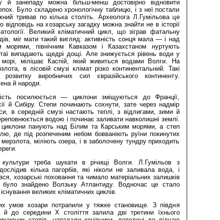
іту й занепаду можна більш-менш досто­вірно відновити
епох. Було складено хронологічну таблицю, і з неї постали
жний тривав по кіль­ка століть. Археолога Л.Гумільова це
 відповідь на хозарську загадку можна знайти не в історії
іматоло­гії. Великий кліматичний цикл, що зіграв фатальну
дів, міг мати такий вигляд: активність сонця ма­ла — і над
 морями, північним Кавказом і Казахстаном нуртують
лтаї випадають щедрі дощі. Але знижується рівень води у
морі, мілішає Каспій, який живиться водами Волги. На
рзлота, в лісовій смузі клімат різко континентальний. Такі
розвитку виробничих сил євразійського континенту.
ена й народи.
ість посилюється — циклони зміщуються до Франції,
ії й Сибіру. Степи починають сохнути, зате через надмір
и, в середній смузі настають теплі, з відлигами, зими й
переповнюється водою і починає заливати навколишні землі.
 циклони панують над Білим та Карським морями, а степ
лю, де під розпеченим небом бовваніють руїни покинутих
є мерзлота, міліють озера, і в заболочену тундру приходить
ереги.
 культури треба шукати в річищі Волги. Л.Гумільов з
ослідив кілька пагорбів, які ніколи не заливала вода, і
ався, хозарські поховання та чимало матеріальних залишків
к було знайдено Волзьку Атлантиду. Вод­ночас це стало
існування великих кліматичних цик­лів.
их умов хозари потрапили у тяжке становище. З півдня
 й до середини X століття залила дві третини їхнього
сихаю­чих степів, нападали кочівники, до­веде­ні до відчаю