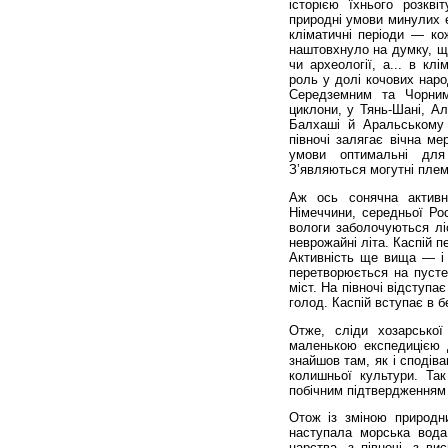
історією їхнього розкв
природні умови мину­лих 
кліматич­ні періоди — ко
наштовхнуло на думку, що
чи археології, а... в кл
роль у долі кочових наро
Середземним та Чорним
циклони, у Тянь-Шані, А
Балхаші й Аральському 
півночі залягає вічна ме
умови оптимальні для 
З’являються могутні плем
Аж ось сонячна активн
Німеччини, середньої Рос
вологи заболочуються ліс
неврожайні літа. Каспій 
Активність ще вища — і
перетворюється на пусте
міст. На півночі відступа
голод. Каспій вступає в б
Отже, сліди хозарської
маленькою експедицією д
знайшов там, як і сподів
колишньої культури. Та
побічним підтверджен­ням 
Отож із зміною природн
наступала морська вода
царства, з півночі, з ви